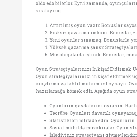
əldə edə bilərlər. Eyni zamanda, oyunçula
sıralayırıq:
Artırılmış oyun vaxtı: Bonuslar sayə
Risksiz qazanma imkanı: Bonuslar, z
Yeni oyunlar sınamaq: Bonuslarla ye
Yüksək qazanma şansı: Strategiyaların
Müsabiqələrdə iştirak: Bonuslar, müsa
Oyun Strategiyalarınızı İnkişaf Etdirmək 
Oyun strategiyalarınızı inkişaf etdirmək üç
araşdırma və təhlil mühüm rol oynayır. Oyu
hazırlamağa kömək edir. Aşağıda oyun strate
Oyunların qaydalarını öyrənin: Hər b
Təcrübə: Oyunları davamlı oynayaraq 
Statistikləri istifadə edin: Oyunları
Sosial mühitdə müzakirələr: Oyun stra
İşlədiyiniz strategiyanı qiymətləndir