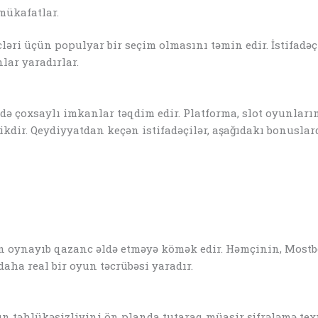
mükafatlar.
əri üçün populyar bir seçim olmasını təmin edir. İstifadəç
lar yaradırlar.
də çoxsaylı imkanlar təqdim edir. Platforma, slot oyunları
kdir. Qeydiyyatdan keçən istifadəçilər, aşağıdakı bonuslar
 oynayıb qazanc əldə etməyə kömək edir. Həmçinin, Mostbet
aha real bir oyun təcrübəsi yaradır.
n təhlükəsizliyini ön planda tutaraq müasir şifrələmə texn