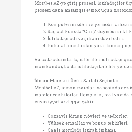
Mostbet AZ-yə giriş prosesi, istifadəçilər üç
prosesi daha anlaşıqlı etmək üçün nəzərdə
Kompüterinizdən və ya mobil cihazın
Sağ üst küncdə “Giriş” düyməsini klik
İstifadəçi adı və şifrəni daxil edin.
Pulsuz bonuslardan yararlanmaq üçün 
Bu sadə addımlarla, istənilən istifadəçi qı
mümkündür, bu da istifadəçilərə hər yerdən
İdman Mərcləri Üçün Sərfəli Seçimlər
Mostbet AZ, idman mərcləri sahəsində geniş 
mərclər edə bilərlər. Həmçinin, real vaxtda
xüsusiyyətlər diqqət çəkir:
Çoxsaylı idman növləri və tədbirlər.
Yüksək əmsallar və bonus təklifləri.
Canlı mərclədə iştirak imkanı.