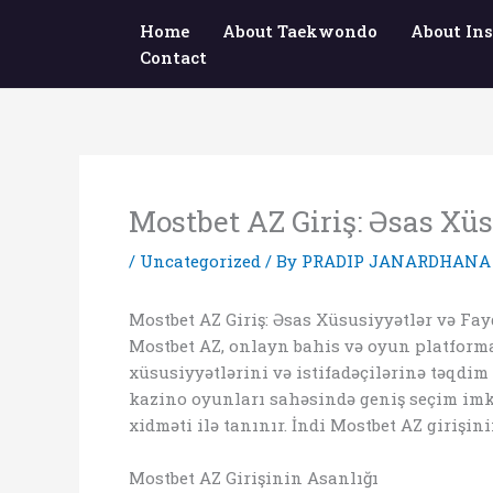
Skip
Home
About Taekwondo
About Ins
to
Contact
content
Mostbet AZ Giriş: Əsas Xü
/
Uncategorized
/ By
PRADIP JANARDHANA
Mostbet AZ Giriş: Əsas Xüsusiyyətlər və Fay
Mostbet AZ, onlayn bahis və oyun platformas
xüsusiyyətlərini və istifadəçilərinə təqdim 
kazino oyunları sahəsində geniş seçim imkan
xidməti ilə tanınır. İndi Mostbet AZ girişi
Mostbet AZ Girişinin Asanlığı