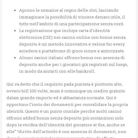
Aprono le semaine al regno delle slot, lasciando
immaginare la possibilità di vincere denaro utile, il
tutto nell’ambito di una partecipazione senza costi.
La registrazione que incluye carta d’identità
elettronica (CIE) nei casinò online con bonus senza
deposito è un metodo innovativo e veloce for every
accedere a piattaforme di gioco sicure e autorizzate.
Alcuni casinò italiani offrono bonus con assenza di
deposito anche per i giocatori già registrati sul luogo,
in modo da aiutarti con elle bankroll.
Qui va detto che il requisito pada puntata è piuttosto alto,
ovvero bill 100 volte, mum è comunque un credito gratuito
dalam grande importo ed è abbastanza normale. Qui è
opportuno l’invio dei documenti per convalidare la propria
identità. Questo è un punto cruciale perché molti casinò
offrono added bonus senza deposito più sostanziosi solo
dopo la verifica dell’identità del giocatore at the, anche se
elle” “diritto dell’articolo è con assenza di documenti, non