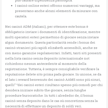
può causare dipendenza patologica.
I casinò online esteri offrono numerosi vantaggi, ma
presentano anche alcuni elementi da misurare con
cautela.
Nei casinò ADM (italiani), per ottenere este bonus è
obbligatorio inviare i documenti di identificazione, mentre
molti operatori esteri permettono di giocare senza inviare
algun documento. Questa particolarità rende i bonus dei
casinò stranieri più rapidi elizabeth accessibili, anche ze
con meno garanzie regolamentari. Infatti, tanti siti presenti
nella lista casino senza deposito internazionale not
richiedono nessun antecedente al momento della
registrazione. Tuttavia, è sempre consigliabile verificare la
reputazione delete sito prima pada giocare. In unione, se da
el lato i reward benvenuto dei casinò AAMS sono più sicuri,
quelli” “dei casinò esteri risultano spesso più comodi per chi
desidera iniziare subito the giocare, senza lunghe
procedure burocratiche. In tutti i alrededor de, il bonus
casinò senza deposito dans le cas où concretizza senza la
necessità di effettuare un deposito di soldi veri.