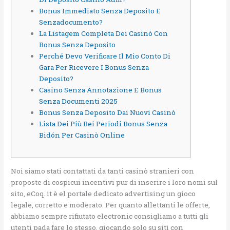
Bonus Immediato Senza Deposito E
Senzadocumento?
La Listagem Completa Dei Casinò Con
Bonus Senza Deposito
Perché Devo Verificare Il Mio Conto Di
Gara Per Ricevere I Bonus Senza
Deposito?
Casino Senza Annotazione E Bonus
Senza Documenti 2025
Bonus Senza Deposito Dai Nuovi Casinò
Lista Dei Più Bei Periodi Bonus Senza
Bidón Per Casinò Online
Noi siamo stati contattati da tanti casinò stranieri con
proposte di cospicui incentivi pur di inserire i loro nomi sul
sito, eCoq. it è el portale dedicato advertising un gioco
legale, corretto e moderato. Per quanto allettanti le offerte,
abbiamo sempre rifiutato electronic consigliamo a tutti gli
utenti pada fare lo stesso, giocando solo su siti con