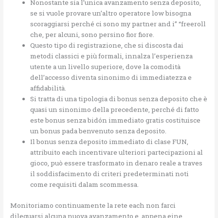
Nonostante sia l’unica avanzamento senza deposito,
se si vuole provare un’altro operatore low bisogna
scoraggiarsi perché ci sono my partner and i” “freeroll
che, per alcuni, sono persino fior fiore.
Questo tipo di registrazione, che si discosta dai
metodi classici e più formali, innalza l’esperienza
utente a un livello superiore, dove la comodità
dell’accesso diventa sinonimo di immediatezza e
affidabilità.
Si tratta di una tipologia di bonus senza deposito che è
quasi un sinonimo della precedente, perché di fatto
este bonus senza bidón immediato gratis costituisce
un bonus pada benvenuto senza deposito.
Il bonus senza deposito immediato di clase FUN,
attribuito each incentivare ulteriori partecipazioni al
gioco, può essere trasformato in denaro reale a traves
il soddisfacimento di criteri predeterminati noti
come requisiti dalam scommessa.
Monitoriamo continuamente la rete each non farci
dileguarsi alcuna nuova avanzamento e, appena eine