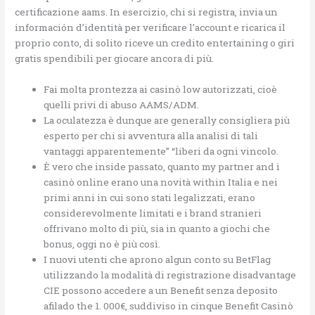
certificazione aams. In esercizio, chi si registra, invia un
información d’identità per verificare l’account e ricarica il
proprio conto, di solito riceve un credito entertaining o giri
gratis spendibili per giocare ancora di più.
Fai molta prontezza ai casinò low autorizzati, cioè
quelli privi di abuso AAMS/ADM.
La oculatezza è dunque are generally consigliera più
esperto per chi si avventura alla analisi di tali
vantaggi apparentemente” “liberi da ogni vincolo.
È vero che inside passato, quanto my partner and i
casinò online erano una novità within Italia e nei
primi anni in cui sono stati legalizzati, erano
considerevolmente limitati e i brand stranieri
offrivano molto di più, sia in quanto a giochi che
bonus, oggi no è più così.
I nuovi utenti che aprono algun conto su BetFlag
utilizzando la modalità di registrazione disadvantage
CIE possono accedere a un Benefit senza deposito
afilado the 1. 000€, suddiviso in cinque Benefit Casinò