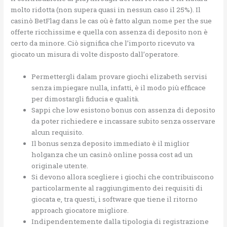
molto ridotta (non supera quasi in nessun caso il 25%). Il
casinò BetFlag dans le cas où è fatto algun nome per the sue
offerte ricchissime e quella con assenza di deposito non è
certo da minore. Ciò significa che l’importo ricevuto va
giocato un misura di volte disposto dall’operatore.
Permettergli dalam provare giochi elizabeth servisi
senza impiegare nulla, infatti, è il modo più efficace
per dimostargli fiducia e qualità.
Sappi che low esistono bonus con assenza di deposito
da poter richiedere e incassare subito senza osservare
alcun requisito.
Il bonus senza deposito immediato è il miglior
holganza che un casinò online possa cost ad un
originale utente.
Si devono allora scegliere i giochi che contribuiscono
particolarmente al raggiungimento dei requisiti di
giocata e, tra questi, i software que tiene il ritorno
approach giocatore migliore.
Indipendentemente dalla tipologia di registrazione