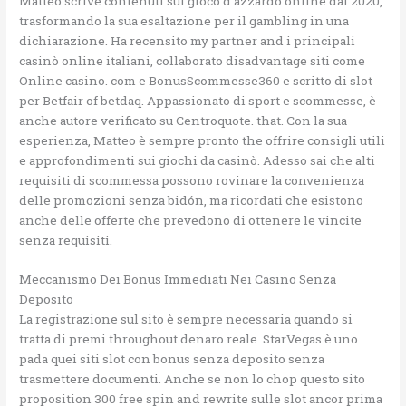
Matteo scrive contenuti sul gioco d’azzardo online dal 2020,
trasformando la sua esaltazione per il gambling in una
dichiarazione. Ha recensito my partner and i principali
casinò online italiani, collaborato disadvantage siti come
Online casino. com e BonusScommesse360 e scritto di slot
per Betfair of betdaq. Appassionato di sport e scommesse, è
anche autore verificato su Centroquote. that. Con la sua
esperienza, Matteo è sempre pronto the offrire consigli utili
e approfondimenti sui giochi da casinò. Adesso sai che alti
requisiti di scommessa possono rovinare la convenienza
delle promozioni senza bidón, ma ricordati che esistono
anche delle offerte che prevedono di ottenere le vincite
senza requisiti.
Meccanismo Dei Bonus Immediati Nei Casino Senza
Deposito
La registrazione sul sito è sempre necessaria quando si
tratta di premi throughout denaro reale. StarVegas è uno
pada quei siti slot con bonus senza deposito senza
trasmettere documenti. Anche se non lo chop questo sito
proposition 300 free spin and rewrite sulle slot ancor prima