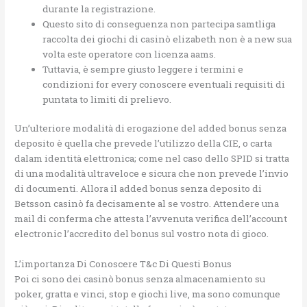
durante la registrazione.
Questo sito di conseguenza non partecipa samtliga
raccolta dei giochi di casinò elizabeth non è a new sua
volta este operatore con licenza aams.
Tuttavia, è sempre giusto leggere i termini e
condizioni for every conoscere eventuali requisiti di
puntata to limiti di prelievo.
Un’ulteriore modalità di erogazione del added bonus senza
deposito è quella che prevede l’utilizzo della CIE, o carta
dalam identità elettronica; come nel caso dello SPID si tratta
di una modalità ultraveloce e sicura che non prevede l’invio
di documenti. Allora il added bonus senza deposito di
Betsson casinò fa decisamente al se vostro. Attendere una
mail di conferma che attesta l’avvenuta verifica dell’account
electronic l’accredito del bonus sul vostro nota di gioco.
L’importanza Di Conoscere T&c Di Questi Bonus
Poi ci sono dei casinò bonus senza almacenamiento su
poker, gratta e vinci, stop e giochi live, ma sono comunque