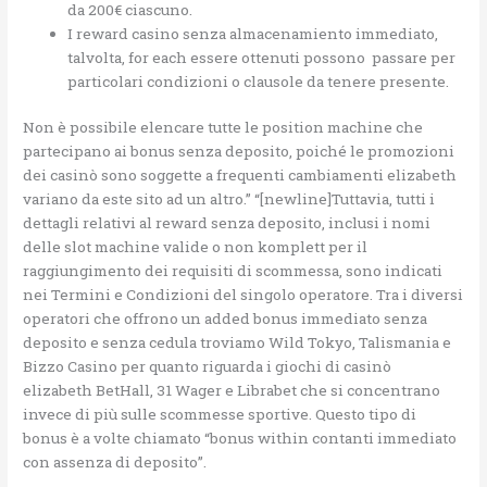
da 200€ ciascuno.
I reward casino senza almacenamiento immediato,
talvolta, for each essere ottenuti possono passare per
particolari condizioni o clausole da tenere presente.
Non è possibile elencare tutte le position machine che
partecipano ai bonus senza deposito, poiché le promozioni
dei casinò sono soggette a frequenti cambiamenti elizabeth
variano da este sito ad un altro.” “[newline]Tuttavia, tutti i
dettagli relativi al reward senza deposito, inclusi i nomi
delle slot machine valide o non komplett per il
raggiungimento dei requisiti di scommessa, sono indicati
nei Termini e Condizioni del singolo operatore. Tra i diversi
operatori che offrono un added bonus immediato senza
deposito e senza cedula troviamo Wild Tokyo, Talismania e
Bizzo Casino per quanto riguarda i giochi di casinò
elizabeth BetHall, 31 Wager e Librabet che si concentrano
invece di più sulle scommesse sportive. Questo tipo di
bonus è a volte chiamato “bonus within contanti immediato
con assenza di deposito”.