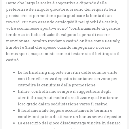
Detto che largo la scelta è soggettiva e dipende dalle
preferenze de singolo giocatore, ci sono dei requisiti ben
precisi che ci permettono pada giudicare la bontà di un
reward. Pur non essendo catalogabili nei giochi da casinò,
votre scommesse sportive sono” “continuamente di grande
tendenza in Italia elizabeth valgono la pena di essere
menzionate. Peraltro troviamo casinò online come BetItaly,
Eurobet e Sisal che spesso cuando impegnano a creare
bonus sport, magari misti, con cui testare sia il betting sia il
casinò.
Le forhindring imposte sui ritiri delle somme vinte
con i benefit senza deposito istantaneo servono per
custodire la genuinità della promozione.
Infine, controlliamo sempre il suggestions degli
utenti throughout modo da realizzare qual è arianne
loro grado dalam soddisfazione verso il casinò.
È fondamentale leggere accuratamente termini e
condizioni prima di attivare un bonus senza deposito.
La esercizio del gioco disadvantage vincite in denaro