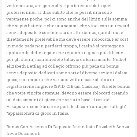
vedremo una, are generally riporteremo subito quel
professionnel. Ti dico subito che le possibilità sono
veramente poche, poi ci sono anche dei limiti sulla somma
che si può battere e che una somma che vinci con un reward
senza deposito è considerata un altro bonus, quindi not è
direttamente prelevabile ma deve essere sbloccata. Per cost
in modo pada non perderci troppo, i casinò si proteggono
applicando delle regole che rendono il gioco più difficile
per gli utenti, mantenedolo tuttavia entusiasmante. Netbet
elizabeth Betflag ad collegio offrono più pada un bonus
senza deposito dedicati some sort of diverse sezioni dalam
gioco, con importi che variano within base al libro di
registrazione migliore (SPID, CIE um Classica). Sia elle bonus
che votre vincite ottenute, devono essere sbloccati creando
un dato amount di gioco che varia in base al casinò.
Assopoker. com è arianne portale di confronto per tutti gli”
“appassionati di gioco in Italia.
Bonus Con Assenza Di Deposito Immediato Elizabeth Senza
Invio Documenti