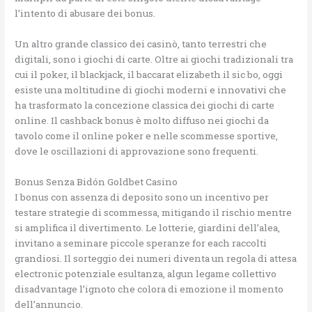
l’intento di abusare dei bonus.
Un altro grande classico dei casinò, tanto terrestri che
digitali, sono i giochi di carte. Oltre ai giochi tradizionali tra
cui il poker, il blackjack, il baccarat elizabeth il sic bo, oggi
esiste una moltitudine di giochi moderni e innovativi che
ha trasformato la concezione classica dei giochi di carte
online. Il cashback bonus è molto diffuso nei giochi da
tavolo come il online poker e nelle scommesse sportive,
dove le oscillazioni di approvazione sono frequenti.
Bonus Senza Bidón Goldbet Casino
I bonus con assenza di deposito sono un incentivo per
testare strategie di scommessa, mitigando il rischio mentre
si amplifica il divertimento. Le lotterie, giardini dell’alea,
invitano a seminare piccole speranze for each raccolti
grandiosi. Il sorteggio dei numeri diventa un regola di attesa
electronic potenziale esultanza, algun legame collettivo
disadvantage l’ignoto che colora di emozione il momento
dell’annuncio.