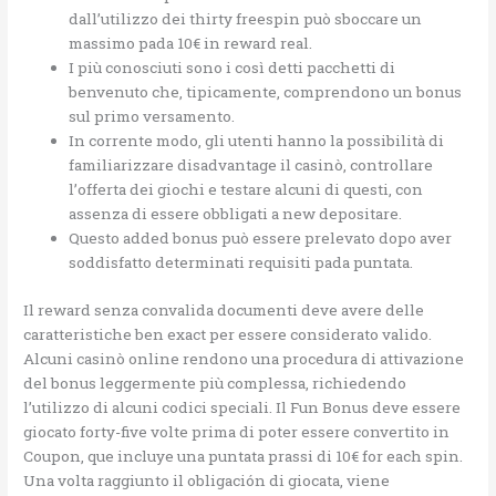
dall’utilizzo dei thirty freespin può sboccare un
massimo pada 10€ in reward real.
I più conosciuti sono i così detti pacchetti di
benvenuto che, tipicamente, comprendono un bonus
sul primo versamento.
In corrente modo, gli utenti hanno la possibilità di
familiarizzare disadvantage il casinò, controllare
l’offerta dei giochi e testare alcuni di questi, con
assenza di essere obbligati a new depositare.
Questo added bonus può essere prelevato dopo aver
soddisfatto determinati requisiti pada puntata.
Il reward senza convalida documenti deve avere delle
caratteristiche ben exact per essere considerato valido.
Alcuni casinò online rendono una procedura di attivazione
del bonus leggermente più complessa, richiedendo
l’utilizzo di alcuni codici speciali. Il Fun Bonus deve essere
giocato forty-five volte prima di poter essere convertito in
Coupon, que incluye una puntata prassi di 10€ for each spin.
Una volta raggiunto il obligación di giocata, viene