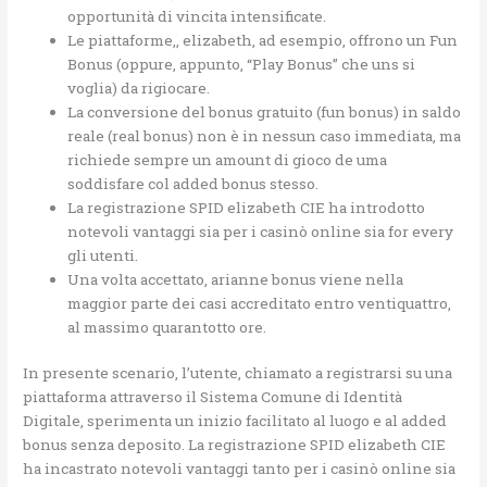
opportunità di vincita intensificate.
Le piattaforme,, elizabeth, ad esempio, offrono un Fun
Bonus (oppure, appunto, “Play Bonus” che uns si
voglia) da rigiocare.
La conversione del bonus gratuito (fun bonus) in saldo
reale (real bonus) non è in nessun caso immediata, ma
richiede sempre un amount di gioco de uma
soddisfare col added bonus stesso.
La registrazione SPID elizabeth CIE ha introdotto
notevoli vantaggi sia per i casinò online sia for every
gli utenti.
Una volta accettato, arianne bonus viene nella
maggior parte dei casi accreditato entro ventiquattro,
al massimo quarantotto ore.
In presente scenario, l’utente, chiamato a registrarsi su una
piattaforma attraverso il Sistema Comune di Identità
Digitale, sperimenta un inizio facilitato al luogo e al added
bonus senza deposito. La registrazione SPID elizabeth CIE
ha incastrato notevoli vantaggi tanto per i casinò online sia