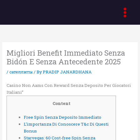
Skip
to
content
Migliori Benefit Immediato Senza
Bidón E Senza Antecedente 2025
/
сателлиты
/ By
PRADIP JANARDHANA
Casino Non Aams Con Reward Senza Deposito Per Giocatori
Italiani”
Content
Free Spin Senza Deposito Immediato
L’importanza Di Conoscere T&c Di Questi
Bonus
Starvegas: 60 Cost-free Spin Senza