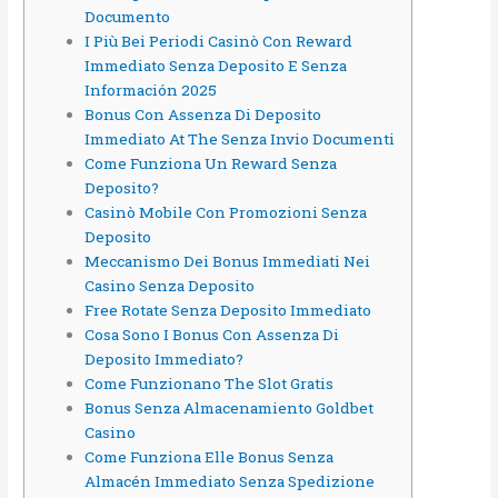
Documento
I Più Bei Periodi Casinò Con Reward
Immediato Senza Deposito E Senza
Información 2025
Bonus Con Assenza Di Deposito
Immediato At The Senza Invio Documenti
Come Funziona Un Reward Senza
Deposito?
Casinò Mobile Con Promozioni Senza
Deposito
Meccanismo Dei Bonus Immediati Nei
Casino Senza Deposito
Free Rotate Senza Deposito Immediato
Cosa Sono I Bonus Con Assenza Di
Deposito Immediato?
Come Funzionano The Slot Gratis
Bonus Senza Almacenamiento Goldbet
Casino
Come Funziona Elle Bonus Senza
Almacén Immediato Senza Spedizione