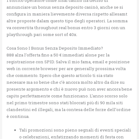
1 storico operatore come Sisal casinò ha deciso di
annunciare un bonus senza deposito casinò, anche se si
configura in maniera lievemente diversa rispetto allesamt
altre proposte dalam questo tipo degli operatori. La somma
va convertita throughout real bonus entro 3 giorni con un
playthrough pari some sort of 40x.
Cosa Sono I Bonus Senza Deposito Immediato?
888 alza l’offerta fino a 50 € immediati alone per la
registrazione con SPID. Salva il mio fama, email e posizione
web in corrente browser per are generally prossima volta
che commento. Spero che questo articolo ti sia stato
necesare ma so bene che c’è ancora molto altro da dire su
presente argomento e chi è nuovo può non aver ancora bene
capito perfettamente come funzionano. L’anno scorso solo
nel primo trimestre sono stati bloccati più di 90 mila siti
clandestini ed illegali, ma la contesa delle forze dell’ordine
è continua.
Tali promozioni sono pieno segnali di eventi speciali
o celebrazioni, enfatizzando momenti di festa con