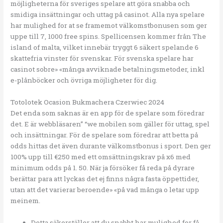
möjligheterna för sveriges spelare att göra snabba och
smidiga insättningar och uttag på casinot. Alla nya spelare
har mulighed for at se framemot välkomstbonusen som ger
uppe till 7, 1000 free spins. Spellicensen kommer från The
island of malta, vilket innebär tryggt 6 säkert spelande 6
skattefria vinster för svenskar. För svenska spelare har
casinot sobre» «många avviknade betalningsmetoder, inkl
e-plånböcker och övriga möjligheter för dig.
Totolotek Ocasion Bukmachera Czerwiec 2024
Det enda som saknas är en app för de spelare som föredrar
det. E är webbläsaren” “we mobilen som gäller för uttag, spel
och insättningar. För de spelare som föredrar att betta på
odds hittas det även durante välkomstbonus i sport. Den ger
100% upp till €250 med ett omsättningskrav på x6 med
minimum odds på 1. 50. När ja försöker få reda på dyrare
berättar para att lyckas det ej finns några fasta öppettider,
utan att det varierar beroende» «på vad många o letar upp
meinem.
Detta säkerställer att du snabbt har mulighed for få