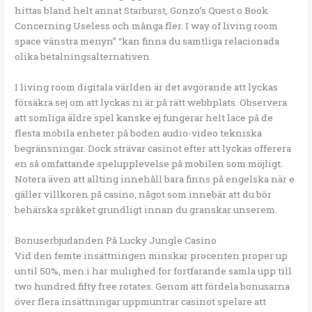
hittas bland helt annat Starburst, Gonzo’s Quest o Book
Concerning Useless och många fler. I way of living room
space vänstra menyn” “kan finna du samtliga relacionada
olika betalningsalternativen.
I living room digitala världen är det avgörande att lyckas
försäkra sej om att lyckas ni är på rätt webbplats. Observera
att somliga äldre spel kanske ej fungerar helt lace på de
flesta mobila enheter på boden audio-video tekniska
begränsningar. Dock strävar casinot efter att lyckas offerera
en så omfattande spelupplevelse på mobilen som möjligt.
Notera även att allting innehåll bara finns på engelska när e
gäller villkoren på casino, något som innebär att du bör
behärska språket grundligt innan du granskar unserem.
Bonuserbjudanden På Lucky Jungle Casino
Vid den femte insättningen minskar procenten proper up
until 50%, men i har mulighed for fortfarande samla upp till
two hundred fifty free rotates. Genom att fördela bonusarna
över flera insättningar uppmuntrar casinot spelare att