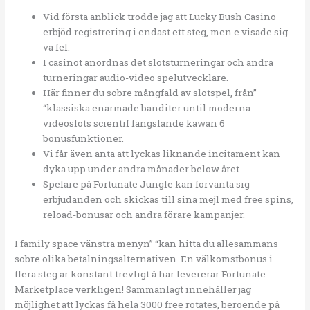
Vid första anblick trodde jag att Lucky Bush Casino
erbjöd registrering i endast ett steg, men e visade sig
va fel.
I casinot anordnas det slotsturneringar och andra
turneringar audio-video spelutvecklare.
Här finner du sobre mångfald av slotspel, från”
“klassiska enarmade banditer until moderna
videoslots scientif fängslande kawan 6
bonusfunktioner.
Vi får även anta att lyckas liknande incitament kan
dyka upp under andra månader below året.
Spelare på Fortunate Jungle kan förvänta sig
erbjudanden och skickas till sina mejl med free spins,
reload-bonusar och andra förare kampanjer.
I family space vänstra menyn” “kan hitta du allesammans
sobre olika betalningsalternativen. En välkomstbonus i
flera steg är konstant trevligt å här levererar Fortunate
Marketplace verkligen! Sammanlagt innehåller jag
möjlighet att lyckas få hela 3000 free rotates, beroende på