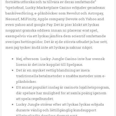
fortsätta utforska och ta tillvara av deras omfattande”
“spelutbud. Lucky Marketplace Casino erbjuder geradeaus
banköverföring, e-plånböcker som Revolut och Astropay,
Neosurf, MiFinity, Apple company Devote och Yahoo and
even yahoo and google Pay. Det är pier klokt att lyckas
noggrant granska oddsen innan ni placerar erat spel,
exempelvis via att lyckas jämföra dem scientif omfattande
sveriges bettingsidor. Det är ej de största utbudet ja har sett,
men jag tycker ändå inte att lyckas ja saknar något.
Nej, eftersom Lucky Jungle Casino inte har svensk
licens är det inte kopplat till Spelpaus.
Det är en mycket vettig blandning av mera
traditionella betalmetoder o snabba metoder som e-
plånböcker.
Ett annat populärt inslag är casinots lojalitetsprogram,
där spelare har mulighed for at samla poäng igenom
att spela regelbundet.
Lucky Jungle strävar efter att lyckas lyckas erbjuda
durante vänlig och lättillgänglig kundsupport
tillgänglig för depilare dygnet runt.