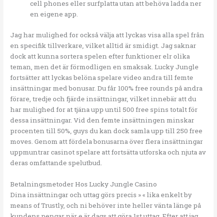
cell phones eller surfplatta utan att behöva ladda ner
en eigene app.
Jag har mulighed for också välja att lyckas visa alla spel från
en specifik tillverkare, vilket alltid är smidigt. Jag saknar
dock att kunna sortera spelen efter funktioner elr olika
teman, men det är förmodligen en smaksak. Lucky Jungle
fortsätter att lyckas belöna spelare video andra till femte
insättningar med bonusar. Du får 100% free rounds på andra
förare, tredje och fjärde insättningar, vilket innebär att du
har mulighed for at tjäna upp until 500 free spins totalt för
dessa insättningar. Vid den femte insättningen minskar
procenten till 50%, guys du kan dock samla upp till 250 free
moves. Genom att fördela bonusarna över flera insättningar
uppmuntrar casinot spelare att fortsätta utforska och njuta av
deras omfattande spelutbud.
Betalningsmetoder Hos Lucky Jungle Casino
Dina insättningar och uttag görs precis » « lika enkelt by
means of Trustly, och ni behöver inte heller vänta länge på
kundens pengar när e är dags att göra 1st uttag. Efter att jag