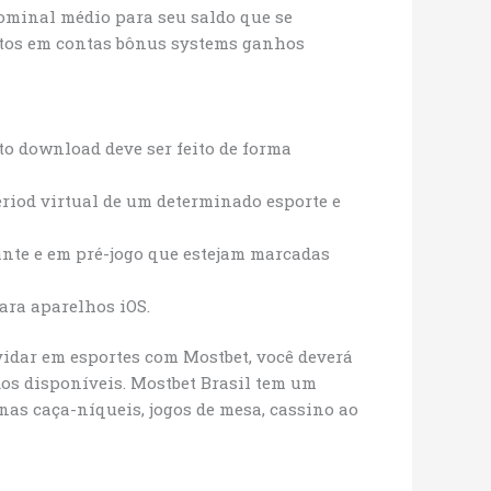
nominal médio para seu saldo que se
eitos em contas bônus systems ganhos
o download deve ser feito de forma
riod virtual de um determinado esporte e
ante e em pré-jogo que estejam marcadas
ara aparelhos iOS.
nvidar em esportes com Mostbet, você deverá
ados disponíveis. Mostbet Brasil tem um
nas caça-níqueis, jogos de mesa, cassino ao