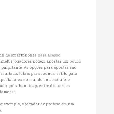
 afin de smartphones para acesso
ewline]Os jogadores podem apostar um pouco
 palpitante. As opções para apostas são
sultado, totais para rounds, estilo para
m apostadores no mundo en absoluto, e
do, gols, handicap, entre diferentes
riamente.
or exemplo, o jogador ex profeso em um
.