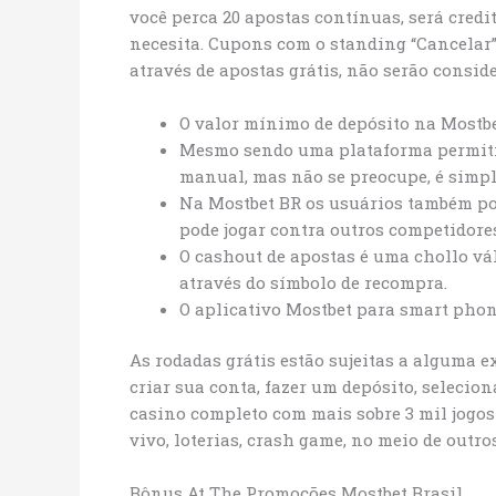
você perca 20 apostas contínuas, será cred
necesita. Cupons com o standing “Cancelar”
através de apostas grátis, não serão consid
O valor mínimo de depósito na Mostbe
Mesmo sendo uma plataforma permitida
manual, mas não se preocupe, é simple
Na Mostbet BR os usuários também pod
pode jogar contra outros competidore
O cashout de apostas é uma chollo vá
através do símbolo de recompra.
O aplicativo Mostbet para smart phon
As rodadas grátis estão sujeitas a alguma e
criar sua conta, fazer um depósito, selecio
casino completo com mais sobre 3 mil jogos 
vivo, loterias, crash game, no meio de outros
Bônus At The Promoções Mostbet Brasil