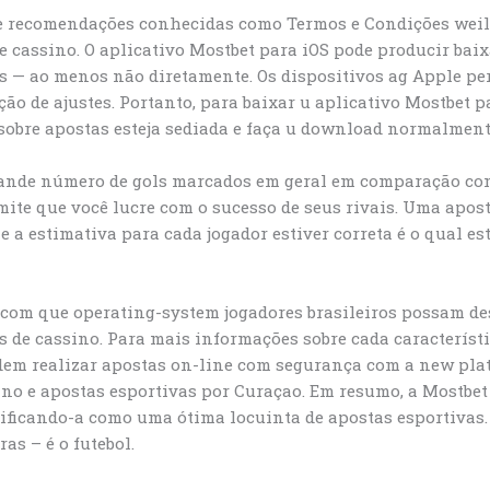
e recomendações conhecidas como Termos e Condições weil
 cassino. O aplicativo Mostbet para iOS pode producir baix
os — ao menos não diretamente. Os dispositivos ag Apple pe
ão de ajustes. Portanto, para baixar u aplicativo Mostbet pa
sobre apostas esteja sediada e faça u download normalment
rande número de gols marcados em geral em comparação com 
te que você lucre com o sucesso de seus rivais. Uma apos
a estimativa para cada jogador estiver correta é o qual est
 com que operating-system jogadores brasileiros possam de
 de cassino. Para mais informações sobre cada característi
podem realizar apostas on-line com segurança com a new pla
no e apostas esportivas por Curaçao. Em resumo, a Mostbet 
tificando-a como uma ótima locuinta de apostas esportivas.
s – é o futebol.