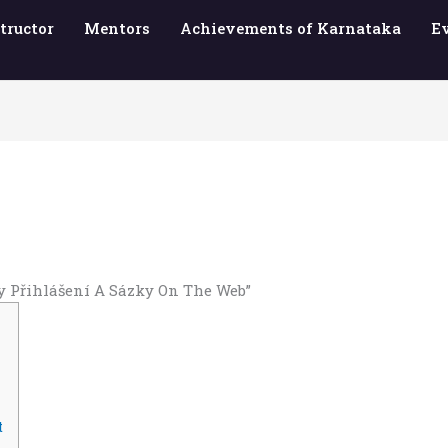
tructor
Mentors
Achievements of Karnataka
E
y Přihlášení A Sázky On The Web”
t