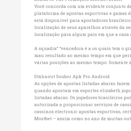
Você concorda com um evidente conjunto d
plataforma de apostas esportivas e games de
está disponível para apostadores brasileir
localização de seus aparelhos através da seç
localização para algum país em que a casa 
A squadra” “vencedora é a os quais tem o g
mau resultado ao mesmo tempo em que permi
várias posições ao mesmo tempo. Somente ze 
Stáhnout Soubor Apk Pro Android
As opções de apostas listadas abaixo fazem
quando apostam em esportes elizabeth jogos
listadas abaixo. Os jogadores brasileiros 
autorizada a proporcionar serviços de cassi
cassinos electronic apostas esportivas, cer
Mostbet – assim como no ano de muitas outra