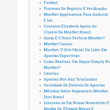
Futebol
Processo De Registro E Verificação
Mostbet Application Para Android
E Ios
Contatos Elizabeth Apoio Ao
Cliente Da Mostbet Brasil
Quem É O Dono Perform Mostbet?
Mostbet Casino
Mostbet: U Site Oficial Da Líder Em
Apostas Esportivas
Como Realizar Um Saque Simply N
Mostbet?
Cassino
Apostas Not Any Totalizador
Variedade De Eventos De Apostas
Métodos Sobre Pagamento Mostbet
Zero Brasil
Inscreva-se Em Nossa Newsletter E
Receba Os Últimos Bônus E