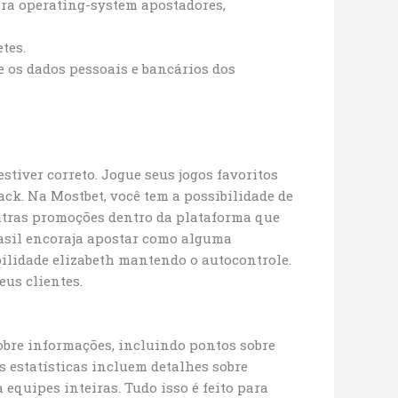
ara operating-system apostadores,
tes.
ge os dados pessoais e bancários dos
tiver correto. Jogue seus jogos favoritos
ack. Na Mostbet, você tem a possibilidade de
outras promoções dentro da plataforma que
rasil encoraja apostar como alguma
bilidade elizabeth mantendo o autocontrole.
eus clientes.
sobre informações, incluindo pontos sobre
as estatísticas incluem detalhes sobre
 equipes inteiras. Tudo isso é feito para