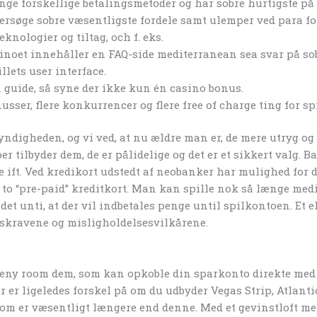
nge forskellige betalingsmetoder og har sobre hurtigste på
dersøge sobre væsentligste fordele samt ulemper ved para fo
knologier og tiltag, och f. eks.
noet innehåller en FAQ-side mediterranean sea svar på so
llets user interface.
 guide, så syne der ikke kun én casino bonus.
sser, flere konkurrencer og flere free of charge ting for sp
yndigheden, og vi ved, at nu ældre man er, de mere utryg og
er tilbyder dem, de er pålidelige og det er et sikkert valg. 
e ift. Ved kredikort udstedt af neobanker har mulighed for
 to “pre-paid” kreditkort. Man kan spille nok så længe med
et unti, at der vil indbetales penge until spilkontoen. Et e
gskravene og misligholdelsesvilkårene.
ny room dem, som kan opkoble din sparkonto direkte med 
r er ligeledes forskel på om du udbyder Vegas Strip, Atlanti
som er væsentligt længere end denne. Med et gevinstloft m