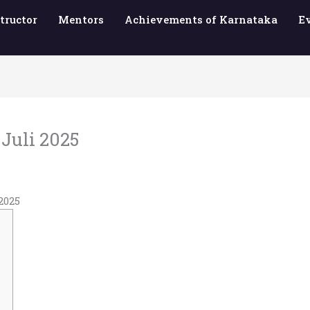
tructor
Mentors
Achievements of Karnataka
E
 Juli 2025
2025