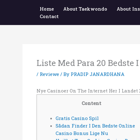
Skip
Home
About Taekwondo
About Ins
to
Contact
content
Liste Med Para 20 Bedste I
/
Reviewe
/ By
PRADIP JANARDHANA
Nye Casinoer On The Internet Her I Landet 
Content
Gratis Casino Spil
Sådan Finder I Den Bedste Online
Casino Bonus Lige Nu