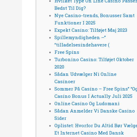
Hvilket Type On Line Casino Passe
Bedst Til Dig?
Nye Casino-trends, Bonusser Samt
Funktioner I 2025
Expekt Casino: Tilføjet Maj 2023
Spillemyndigheden –”
“tilladelsesindehavere (
Free Spins
Turbonino Casino: Tilføjet Oktober
2020
Sådan Udvælger Ni Online
Casinoer
Sommer På Casino – Free Spins” “O
Casino Bonus I Actually Juli 2025
Online Casino Og Ludomani
Sådan Anmelder Vi Danske Casino
Sider
Oplistet: Hvorfor Du Altid Bør Vælg
Et Internet Casino Med Dansk