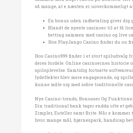
så mange, at e næsten er uoverkommeligt a
En bonus uden indbetaling giver dig gr
Blandt de nyeste casinoer til at få l
betting sammen med casino og live ca
Hos PlayJango Casino finder du ou fin
Hos Casino999 finder i et stort spiludvalg 
deres fordele. Online casinoernes historie 
spiloplevelse. Samtidig fortsatte softwareu
lydeffekter blev mere engagerende, og spille
kunne måle sig med sobre traditionelle cas
Nye Casino-trends, Bonusser Og Funktioner
Din traditional bank tager endda ofte et geb
Zimpler, Euteller samt Brite. Når e kommer ti
hvor mange mål, hjørnespark, handicap be