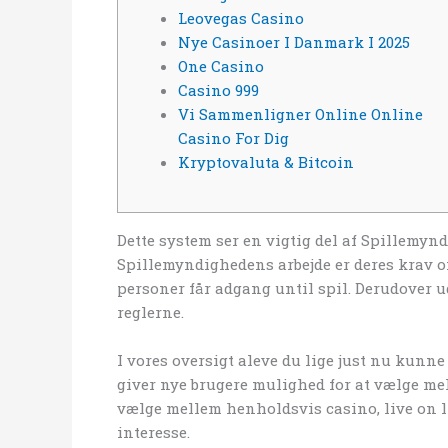
Leovegas Casino
Nye Casinoer I Danmark I 2025
One Casino
Casino 999
Vi Sammenligner Online Online
Casino For Dig
Kryptovaluta & Bitcoin
Dette system ser en vigtig del af Spillemynd
Spillemyndighedens arbejde er deres krav om
personer får adgang until spil. Derudover u
reglerne.
I vores oversigt aleve du lige just nu kunne
giver nye brugere mulighed for at vælge mel
vælge mellem henholdsvis casino, live on l
interesse.