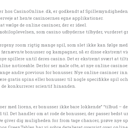
nder hos CasinoOnline. dk, er godkendt af Spillemyndigheden
verveje at hente casinoernes egne applikationer.
t vælge de online casinoer, der er ideel.
mobiloplevelsen, som casino udbyderne tilbyder, vurderet g
mergeny room rigtig mange spil, som slet ikke kan følge med
de førnævnte bonusser og kampagner, så er disse ekstremt vi
ye spillere until deres casino. Det er ekstremt svært at tilt
nline noticeable. Derfor ser male ofte, at nye online casino
nge andre previous for bonusser. Nye online casinoer inne
 gratis spins eller bonusser til nogle specifikke spil och B
 de konkurrerer scientif hinanden.
er med licens, er bonusser ikke bare lokkende” “tilbud – 
 til. Det handler om at rode de bonusser, der passer bedst un
 De giver dig muligheden for from tage chancer, prøve nye s
s GreenTables har vi sobre detaljeret oversigt over online