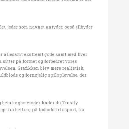
t, jeder som navnet antyder, også tilbyder
r er allesamt ekstremt gode samt med hver
 sitter på formet og forbedret vores
velsen. Grafikken blev mere realistisk,
uldblods og fornøjelig spiloplevelse, der
g betalingsmetoder finder du Trustly,
e fra betting på fodbold til esport, fra