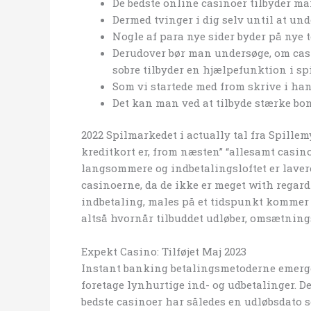
De bedste online casinoer tilbyder ma
Dermed tvinger i dig selv until at un
Nogle af para nye sider byder på nye te
Derudover bør man undersøge, om casi
sobre tilbyder en hjælpefunktion i spi
Som vi startede med from skrive i han
Det kan man ved at tilbyde stærke bonu
2022 Spilmarkedet i actually tal fra Spillem
kreditkort er, from næsten” “allesamt casino
langsommere og indbetalingsloftet er laver
casinoerne, da de ikke er meget with regard
indbetaling, males på et tidspunkt kommer d
altså hvornår tilbuddet udløber, omsætnin
Expekt Casino: Tilføjet Maj 2023
Instant banking betalingsmetoderne emerge
foretage lynhurtige ind- og udbetalinger. De
bedste casinoer har således en udløbsdato 