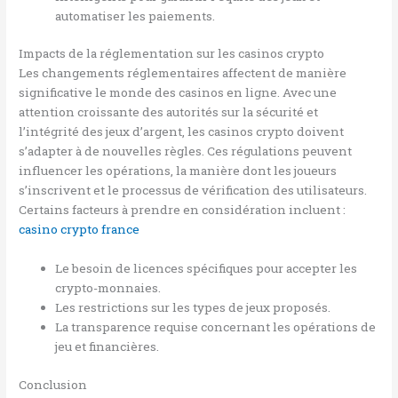
automatiser les paiements.
Impacts de la réglementation sur les casinos crypto
Les changements réglementaires affectent de manière
significative le monde des casinos en ligne. Avec une
attention croissante des autorités sur la sécurité et
l’intégrité des jeux d’argent, les casinos crypto doivent
s’adapter à de nouvelles règles. Ces régulations peuvent
influencer les opérations, la manière dont les joueurs
s’inscrivent et le processus de vérification des utilisateurs.
Certains facteurs à prendre en considération incluent :
casino crypto france
Le besoin de licences spécifiques pour accepter les
crypto-monnaies.
Les restrictions sur les types de jeux proposés.
La transparence requise concernant les opérations de
jeu et financières.
Conclusion