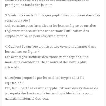
protéger les fonds des joueurs.
3. Y a-t-il des restrictions géographiques pour jouer dans des
casinos crypto ?
Oui, certains pays interdisent les jeux en ligne ou ont des
réglementations strictes concernant l’utilisation des
crypto-monnaies pour les jeux d’argent.
4. Quel est l’avantage d’utiliser des crypto-monnaies dans
les casinos en ligne ?
Les avantages incluent des transactions rapides, une
meilleure confidentialité et souvent des bonus plus
attractifs.
5. Les jeux proposés par les casinos crypto sont-ils
équitables ?
Oui, la plupart des casinos crypto utilisent des systèmes de
jeu équitables basés sur la technologie blockchain pour
garantir l’intégrité des jeux.