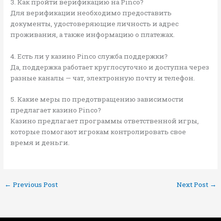
3. Как пройти верификацию на Pinco?
Для верификации необходимо предоставить
документы, удостоверяющие личность и адрес
проживания, а также информацию о платежах.
4. Есть ли у казино Pinco служба поддержки?
Да, поддержка работает круглосуточно и доступна через
разные каналы — чат, электронную почту и телефон.
5. Какие меры по предотвращению зависимости
предлагает казино Pinco?
Казино предлагает программы ответственной игры,
которые помогают игрокам контролировать свое
время и деньги.
←
Previous Post
Next Post
→