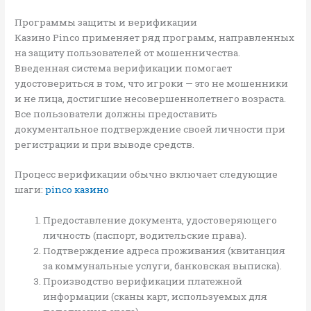
Программы защиты и верификации
Казино Pinco применяет ряд программ, направленных
на защиту пользователей от мошенничества.
Введенная система верификации помогает
удостовериться в том, что игроки — это не мошенники
и не лица, достигшие несовершеннолетнего возраста.
Все пользователи должны предоставить
документальное подтверждение своей личности при
регистрации и при выводе средств.
Процесс верификации обычно включает следующие
шаги:
pinco казино
Предоставление документа, удостоверяющего
личность (паспорт, водительские права).
Подтверждение адреса проживания (квитанция
за коммунальные услуги, банковская выписка).
Производство верификации платежной
информации (сканы карт, используемых для