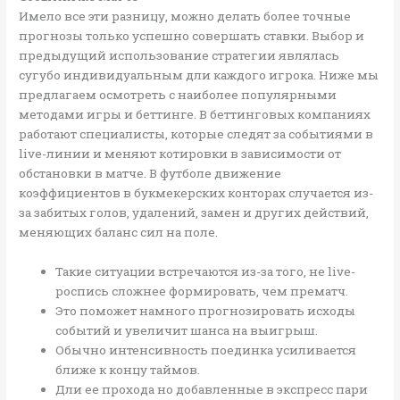
Имело все эти разницу, можно делать более точные
прогнозы только успешно совершать ставки. Выбор и
предыдущий использование стратегии являлась
сугубо индивидуальным дли каждого игрока. Ниже мы
предлагаем осмотреть с наиболее популярными
методами игры и беттинге. В беттинговых компаниях
работают специалисты, которые следят за событиями в
live-линии и меняют котировки в зависимости от
обстановки в матче. В футболе движение
коэффициентов в букмекерских конторах случается из-
за забитых голов, удалений, замен и других действий,
меняющих баланс сил на поле.
Такие ситуации встречаются из-за того, не live-
роспись сложнее формировать, чем прематч.
Это поможет намного прогнозировать исходы
событий и увеличит шанса на выигрыш.
Обычно интенсивность поединка усиливается
ближе к концу таймов.
Дли ее прохода но добавленные в экспресс пари