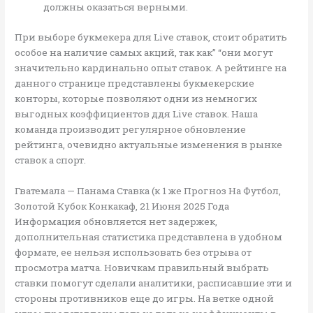
должны оказаться верными.
При выборе букмекера для Live ставок, стоит обратить
особое на наличие самых акций, так как” “они могут
значительно кардинально опыт ставок. А рейтинге на
данного странице представлены букмекерские
конторы, которые позволяют одни из немногих
выгодных коэффициентов ддя Live ставок. Наша
команда производит регулярное обновление
рейтинга, очевидно актуальные изменения в рынке
ставок а спорт.
Гватемала — Панама Ставка (к 1 же Прогноз На Футбол,
Золотой Кубок Конкакаф, 21 Июня 2025 Года
Информация обновляется нет задержек,
дополнительная статистика представлена в удобном
формате, ее нельзя использовать без отрыва от
просмотра матча. Новичкам правильный выбрать
ставки помогут сделали аналитики, расписавшие эти и
стороны противников еще до игры. На ветке одной