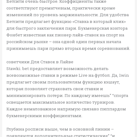
Бетсити очень быстрое. Коэффициенты также
соответствуют прематчевым, практически кроме
изменений по уровень маржинальности. Для удобства
Бетсити предлагает функцию «Ставка в который клик»
для быстрого заключения пари. Букмекерская контора
Фонбет известная как пионер лайв-ставок на спорт на
российском рынке – она одной один первых начала
принимаешь пари прямо вторых время соревнований.
советчики Для Ставок в Лайве
Stawki. bet предоставляет возможность делать
всевозможные ставки в режиме Live на футбол. Да, 1win
предлагает своим пользователям функцию кэшаут,
которая позволяет страховать свои ставки и
минимизировать потери. По каждому имеешь” “спорта
освещается максимальное количество турниров.
Каждое немаловажное напрямую связано пиппардом
букмекерскими коэффициентами.
Глубина росписи выше, чем в основной линии –
появляются дополнительные статистические” “и