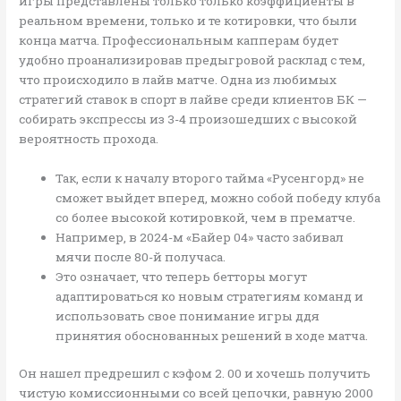
игры представлены только только коэффициенты в
реальном времени, только и те котировки, что были
конца матча. Профессиональным капперам будет
удобно проанализировав предыгровой расклад с тем,
что происходило в лайв матче. Одна из любимых
стратегий ставок в спорт в лайве среди клиентов БК —
собирать экспрессы из 3-4 произошедших с высокой
вероятность прохода.
Так, если к началу второго тайма «Русенгорд» не
сможет выйдет вперед, можно собой победу клуба
со более высокой котировкой, чем в прематче.
Например, в 2024-м «Байер 04» часто забивал
мячи после 80-й получаса.
Это означает, что теперь бетторы могут
адаптироваться ко новым стратегиям команд и
использовать свое понимание игры ддя
принятия обоснованных решений в ходе матча.
Он нашел предрешил с кэфом 2. 00 и хочешь получить
чистую комиссионными со всей цепочки, равную 2000