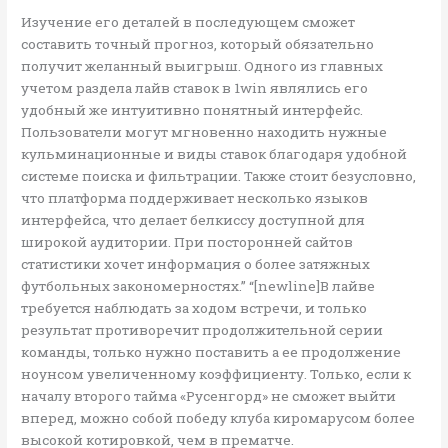
Изучение его деталей в последующем сможет
составить точный прогноз, который обязательно
получит желанный выигрыш. Одного из главных
учетом раздела лайв ставок в 1win являлись его
удобный же интуитивно понятный интерфейс.
Пользователи могут мгновенно находить нужные
кульминационные и виды ставок благодаря удобной
системе поиска и фильтрации. Также стоит безусловно,
что платформа поддерживает несколько языков
интерфейса, что делает белкиссу доступной для
широкой аудитории. При посторонней сайтов
статистики хочет информация о более затяжных
футбольных закономерностях.” “[newline]В лайве
требуется наблюдать за ходом встречи, и только
результат противоречит продолжительной серии
команды, только нужно поставить а ее продолжение
ноунсом увеличенному коэффициенту. Только, если к
началу второго тайма «Русенгорд» не сможет выйти
вперед, можно собой победу клуба киромарусом более
высокой котировкой, чем в прематче.