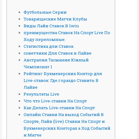
Футбольные Серии
Товарищеские Матчи Клубы
Виды Лайв Ставок В 1win
преимущества Ставок На Спорт Live По
Ходу переломные:
Статистика дли Ставок
советчики Для Ставок в Лайве
Австралия Тасмания Южный
Чемпионат 1
Рейтинг Букмекерских Контор для
Live-ставок: Где гораздо Ставить В
Лайве
Результаты Live
Что что Live-ставки На Спорт
Как Делать Live-ставки На Спорт
Онлайн Ставки На выход Событий В
Спорте, Лайв (live) Ставки На Спорт и
Букмекерских Конторах а Ход Событий
и Матче