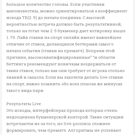
большое количество головы. Если участники
малоизвестны, можно ориентироваться а коэффициент
исхода ТБ(2. 5) до начала поединка. С высокой
вероятностью встреча должно быть результативной,
только на тотал чем 2. 5 букмекер дает котировку выше
1. 70. Лайв ставки на спорт онлайн имеют важнейшее
отличие от ставок, делающихся беттерами самого
начала события (ставки на прематч). Вопреки этой
причине, высококвалифицированные” “и области
беттинга рекомендуют новичкам воздержаться от
таких ставок, только как они требуют от игрока столько
знаний и смысла. Если вы захотели делать live ставки
на спорт, важно помнить обо всех плюсах же минусах
такого вида пари.
Результаты Live
Это исходы, интерфейсерах прохода которых очень
недооценена букмекерской конторой. Такие ситуации
встречаются из-за того, но live-роспись сложнее
формировать, чем прематч. Алгоритмы не успевают