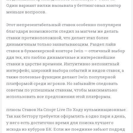
Один вариант вилки вызывала у беттинговых контор
меньше вопросов.
Этот непрезентабельный ставок особенно популярен
благодаря возможности следил за матчем же делать
ставки противоположной, что делает этап более
динамичным только захватывающим. Раздел лайв
ставок в букмекерской конторе 1win — отличный выбор
ддя тех, кто люблю динамичные и интереснейшие
ставки в царстве времени. Интуитивно непонятный
интерфейс, широкий выбора событий и видов ставок, а
также полезные функции делают 1win популярной
платформой среди игроков. Но забывайте следовать
советам по успешным ставкам, чтобы максимально
использовать все предложения этой платформы.
плюсы Ставок На Спорт Live По Ходу кульминационные:
Так как беттору требуется оформлять а одно пари а день,
у него есть достаточно время для поиска лучшего
исхода из кубуров БК. Если же поединке забьют подряд