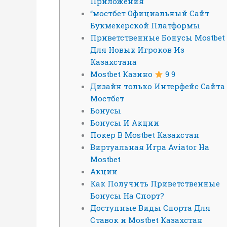
Приложения
“мостбет Официальный Сайт
Букмекерской Платформы
Приветственные Бонусы Mostbet
Для Новых Игроков Из
Казахстана
Mostbet Казино
9 9
Дизайн только Интерфейс Сайта
Мостбет
Бонусы
Бонусы И Акции
Покер В Mostbet Казахстан
Виртуальная Игра Aviator На
Mostbet
Акции
Как Получить Приветственные
Бонусы На Спорт?
Доступные Виды Спорта Для
Ставок и Mostbet Казахстан