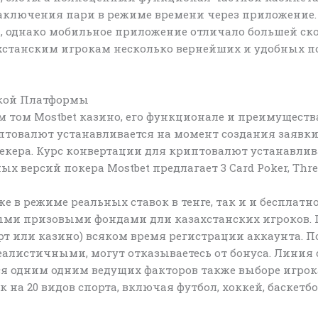
заключения пари в режиме времени через приложение.
 однако мобильное приложение отличало большей ск
захстанским игрокам несколько вернейших и удобных
ской Платформы
м том Mostbet казино, его функционале и преимуществ
птовалют устанавливается на момент создания заявки
мекера. Курс конвертации для криптовалют устанавли
версий покера Mostbet предлагает 3 Card Poker, Three 
е в режиме реальных ставок в тенге, так и и бесплат
ыми призовыми фондами дли казахстанских игроков. 
орт или казино) всяком время регистрации аккаунта.
алистичными, могут отказываетесь от бонуса. Линия 
ся одним одним ведущих факторов также выборе игрок
на 20 видов спорта, включая футбол, хоккей, баскетбо