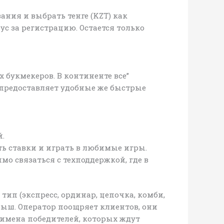
ния и выбрать тенге (KZT) как
с за регистрацию. Остается только
 букмекеров. В континенте все”
t предоставляет удобные же быстрые
.
ть ставки и играть в любимые игры.
мо связаться с техподдержкой, где в
тип (экспресс, ординар, цепочка, комби,
грыш. Оператор поощряет клиентов, они
имена победителей, которых ждут