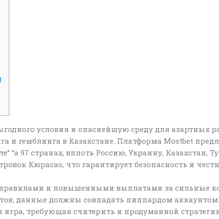
t
годного условия и опаснейшую среду для азартных ра
и гемблинга в Казахстане. Платформа Mostbet предла
е” “а 97 странах, вплоть Россию, Украину, Казахстан,
ровок Кюрасао, что гарантирует безопасность и честн
 правилами и повышенными выплатами за сильные к
тов; данные должны совпадать пиппардом аккаунтом
ая игра, требующая считерить и продуманной стратегии