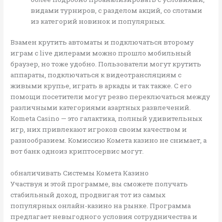
видами турниров, с разделом акций, со слотами
из категорий новинок и популярных.
Взамен крутить автоматы и подключаться второму
играм с live дилерами можно прошло мобильный
браузер, но тоже удобно. Пользователи могут крутить
аппараты, подключаться к видеотрансляциям с
живыми крупье, играть в аркады и так также. С его
помощи посетители могут резво переключаться между
различными категориями азартных развлечений.
Kometa Casino — это галактика, полный удивительных
игр, них привлекают игроков своим качеством и
разнообразием. Комиссию Комета казино не снимает, а
вот банк одноиз криптосервис могут.
обналичивать Системы Комета Казино
Участвуя и этой программе, вы сможете получать
стабильный доход, продвигая тот из самых
популярных онлайн-казино на рынке. Программа
предлагает невыгодного условия сотрудничества и