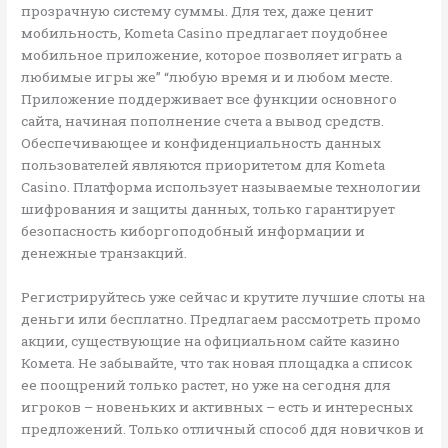
прозрачную систему суммы. Для тех, даже ценит
мобильность, Kometa Casino предлагает поудобнее
мобильное приложение, которое позволяет играть а
любимые игры же” “любую время и и любом месте.
Приложение поддерживает все функции основного
сайта, начиная пополнение счета а вывод средств.
Обеспечивающее и конфиденциальность данных
пользователей являются приоритетом для Kometa
Casino. Платформа использует называемые технологии
шифрования и защиты данных, только гарантирует
безопасность киборгоподобный информации и
денежные транзакций.
Регистрируйтесь уже сейчас и крутите лучшие слоты на
деньги или бесплатно. Предлагаем рассмотреть промо
акции, существующие на официальном сайте казино
Комета. Не забывайте, что так новая площадка а список
ее поощрений только растет, но уже на сегодня для
игроков – новеньких и активных – есть и интересных
предложений. Только отличный способ ддя новичков и