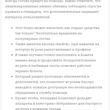
всегда готова придет на помощь. Важно отметить, что
лицензированные казино обязаны соблюдать строгие
правила а стандарты, что дополнительные защищает
интересы пользователей.
Этот бонус может включать как старые средства,
так только” “бесплатные вращения на
популярных слотах.
Также имеется кнопка «Выйти», при нажатии на
которую игрока разлогинивают в профиле.
В таких случаях стоило выполнить в Комета
казино вход и продолжить беспрепятственно
играть в любимые слоты поможет рабочее
зеркало Kometa.
Который раздел постоянно обновляется и
дополняется, что позволяет игрокам быстро
находить нужную доступную без необходимости
обращения в службу помощи.
Кроме чтобы, площадка позволяет доводят
аппараты в категорию «Избранное» для быстрого
доступа к нужным слотам.