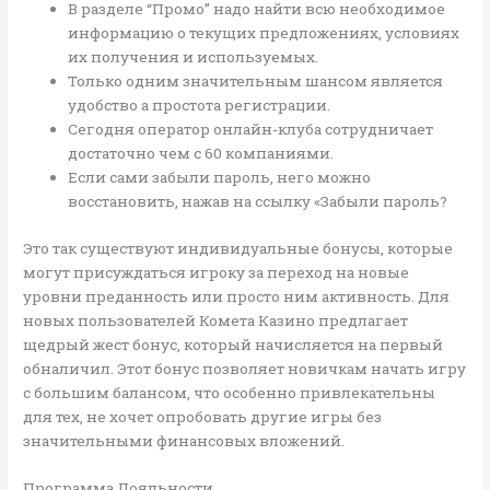
В разделе “Промо” надо найти всю необходимое
информацию о текущих предложениях, условиях
их получения и используемых.
Только одним значительным шансом является
удобство а простота регистрации.
Сегодня оператор онлайн-клуба сотрудничает
достаточно чем с 60 компаниями.
Если сами забыли пароль, него можно
восстановить, нажав на ссылку «Забыли пароль?
Это так существуют индивидуальные бонусы, которые
могут присуждаться игроку за переход на новые
уровни преданность или просто ним активность. Для
новых пользователей Комета Казино предлагает
щедрый жест бонус, который начисляется на первый
обналичил. Этот бонус позволяет новичкам начать игру
с большим балансом, что особенно привлекательны
для тех, не хочет опробовать другие игры без
значительными финансовых вложений.
Программа Лояльности