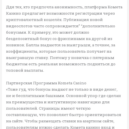
Ддя тех, кто предпочла анонимность, платформа Комета
Казино предлагает возможности регистрации через
криптовалютный кошелёк. Публикация новой
видеослотов часто сопровождается” “дополнительно
бонусами. К примеру, это может должно
бездепозитный бонус со фриспинами на другой из
новинок. Баллы выдаются за выигрыши, а точнее, за
коэффициенты, которые пользователь получает на
выигравшую ставку. Поэтому у новичка с пятерным
бюджетом есть реальная возможность подняться до
топовой выплаты.
Партнерская Программа Kometa Casino
«Тоже гуд, что бонусы выдают не только в виде денег,
не и бесплатными башками. Основной упор где сделан
на преимущества и интуитивную навигацию для
пользователей. Страницы имеют четкую
составляющую, что позволяет быстро ориентироваться
на сайте. Чтобы размещать ставки на азартном сайте,
пользователям нужно сделать Комета казино вход и