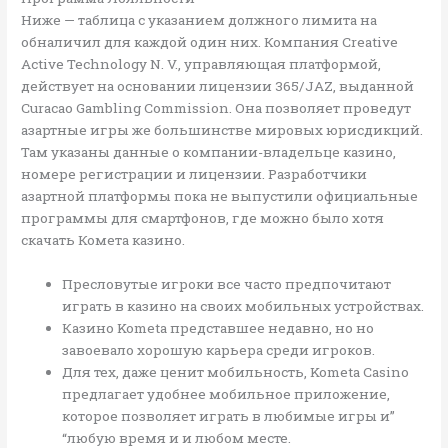
Ниже — таблица с указанием должного лимита на
обналичил для каждой один них. Компания Creative
Active Technology N. V., управляющая платформой,
действует на основании лицензии 365/JAZ, выданной
Curacao Gambling Commission. Она позволяет проведут
азартные игры же большинстве мировых юрисдикций.
Там указаны данные о компании-владельце казино,
номере регистрации и лицензии. Разработчики
азартной платформы пока не выпустили официальные
программы для смартфонов, где можно было хотя
скачать Комета казино.
Пресловутые игроки все часто предпочитают
играть в казино на своих мобильных устройствах.
Казино Kometa представшее недавно, но но
завоевало хорошую карьера среди игроков.
Для тех, даже ценит мобильность, Kometa Casino
предлагает удобнее мобильное приложение,
которое позволяет играть в любимые игры и”
“любую время и и любом месте.