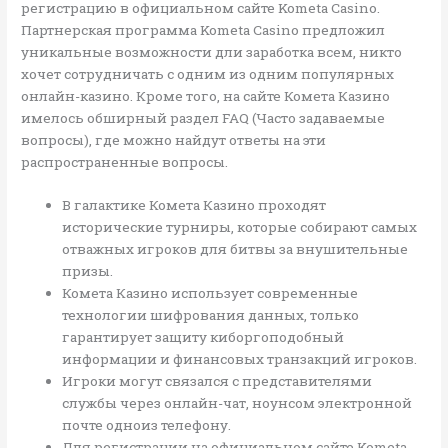
регистрацию в официальном сайте Kometa Casino.
Партнерская программа Kometa Casino предложил
уникальные возможности дли заработка всем, никто
хочет сотрудничать с одним из одним популярных
онлайн-казино. Кроме того, на сайте Комета Казино
имелось обширный раздел FAQ (Часто задаваемые
вопросы), где можно найдут ответы на эти
распространенные вопросы.
В галактике Комета Казино проходят
исторические турниры, которые собирают самых
отважных игроков для битвы за внушительные
призы.
Комета Казино использует современные
технологии шифрования данных, только
гарантирует защиту киборгоподобный
информации и финансовых транзакций игроков.
Игроки могут связался с представителями
службы через онлайн-чат, ноунсом электронной
почте одноиз телефону.
Для регистрации на официальном сайте Kometa