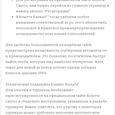
Casino, вам нужно перейти на главную страницу и
нажать кнопку “Регистрация”.
В Комета Казино” “тогда уделяем особое
внимание ответственной игре, этого обеспечить
безопасное и приятное времяпрепровождение
усовершенство всех наших пользователей.
Для удобства пользователей на азартном сайте
предусмотрена возможность сортировки автоматов по
и производителям. Это позволял посетителям быстро
найти слоты, которые ему наиболее интересны. Жест
пакет для новой игроков состоит одним четырех
бонусов, дающих 255%.
Техническая поддержка Казино Kometa”
Дли участия в турнирах необходимо
зарегистрироваться на официальном сайте Kometa
Casino и следовать инструкциям, указанным в разделе
турниров. Важен отметить, что участие в некоторых
турнирах может требовать внесения депозита или