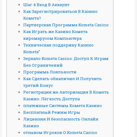
Шаг 4 Вход В Аккаунт
Как Зарегистрироваться В Казино
Комета?
Партнерская Программа Kometa Casino
Как Играть же Казино Комета
киромарусом Компьютера
Техническая поддержку Казино
Kometa”
Зеркало Kometa Casino: Доступ К Играм
Без Ограничений
Программа Лояльности
Как Сделать обналичил И Получить
третий Бонус
Регистрация же Авторизация В Комета
Казино: Лёгкость Доступа
платежные Системы Комета Казино
Бесплатный Режим Игры
Лицензия И безопасность Онлайн
Казино
отзывом Игроков О Kometa Casino