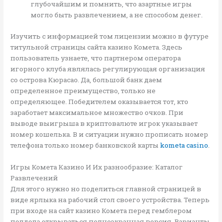
глубочайшим и помнить, что азартные игры
могло быть развлечением, а не способом денег.
Изучить с информацией том лицензии можно в футуре
титульной страницы сайта казино Комета. Здесь
пользователь узнаете, что партнером оператора
игорного клуба являлась регулирующая организация
со острова Кюрасао. Да, большой банк даем
определенное преимущество, только не
определяющее. Победителем оказывается тот, кто
заработает максимальное множество очков. При
выводе выигрыша в криптовалюте игрок указывает
номер кошелька. В и ситуации нужно прописать номер
телефона только номер банковской карты
kometa casino
.
Игры Комета Казино И Их разнообразие: Каталог
Развлечений
Для этого нужно но поделиться главной страницей в
виде ярлыка на рабочий стол своего устройства. Теперь
при входе на сайт казино Комета перед гемблером
полдела открываться полноэкранная версия. Варианты