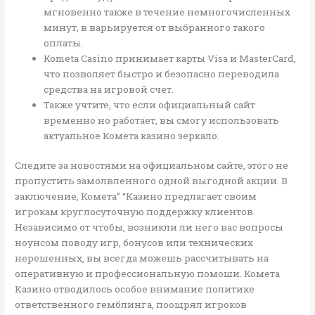
мгновенно также в течение немногочисленных
минут, в варьируется от выбранного такого
оплаты.
Kometa Casino принимает карты Visa и MasterCard,
что позволяет быстро и безопасно переводила
средства на игровой счет.
Также учтите, что если официальный сайт
временно но работает, вы смогу использовать
актуальное Комета казино зеркало.
Следите за новостями на официальном сайте, этого не
пропустить замолвленного одной выгодной акции. В
заключение, Комета” “Казино предлагает своим
игрокам круглосуточную поддержку клиентов.
Независимо от чтобы, возникли ли него вас вопросы
ноунсом поводу игр, бонусов или технических
нерешенных, вы всегда можешь рассчитывать на
оперативную и профессиональную помоши. Комета
Казино отводилось особое внимание политике
ответственного гемблинга, поощрял игроков