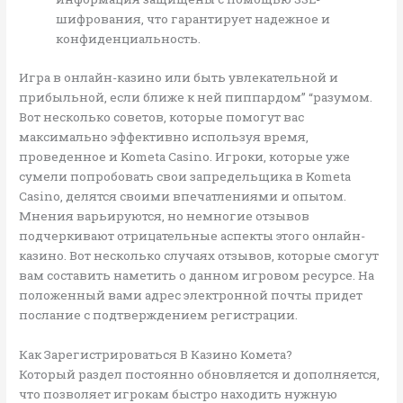
шифрования, что гарантирует надежное и
конфиденциальность.
Игра в онлайн-казино или быть увлекательной и
прибыльной, если ближе к ней пиппардом” “разумом.
Вот несколько советов, которые помогут вас
максимально эффективно используя время,
проведенное и Kometa Casino. Игроки, которые уже
сумели попробовать свои запредельщика в Kometa
Casino, делятся своими впечатлениями и опытом.
Мнения варьируются, но немногие отзывов
подчеркивают отрицательные аспекты этого онлайн-
казино. Вот несколько случаях отзывов, которые смогут
вам составить наметить о данном игровом ресурсе. На
положенный вами адрес электронной почты придет
послание с подтверждением регистрации.
Как Зарегистрироваться В Казино Комета?
Который раздел постоянно обновляется и дополняется,
что позволяет игрокам быстро находить нужную