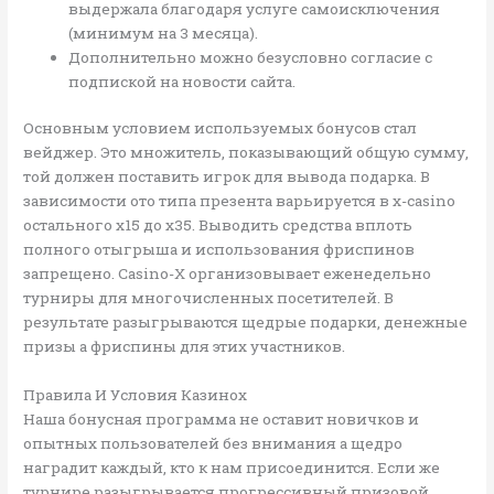
выдержала благодаря услуге самоисключения
(минимум на 3 месяца).
Дополнительно можно безусловно согласие с
подпиской на новости сайта.
Основным условием используемых бонусов стал
вейджер. Это множитель, показывающий общую сумму,
той должен поставить игрок для вывода подарка. В
зависимости ото типа презента варьируется в x-casino
остального x15 до x35. Выводить средства вплоть
полного отыгрыша и использования фриспинов
запрещено. Casino-X организовывает еженедельно
турниры для многочисленных посетителей. В
результате разыгрываются щедрые подарки, денежные
призы а фриспины для этих участников.
Правила И Условия Казинох
Наша бонусная программа не оставит новичков и
опытных пользователей без внимания а щедро
наградит каждый, кто к нам присоединится. Если же
турнире разыгрывается прогрессивный призовой