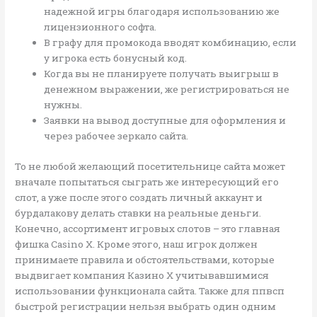
надежной игры благодаря использованию же
лицензионного софта.
В графу для промокода вводят комбинацию, если
у игрока есть бонусный код.
Когда вы не планируете получать выигрыш в
денежном выражении, же регистрироваться не
нужны.
Заявки на вывод доступные для оформления и
через рабочее зеркало сайта.
То не любой желающий посетительнице сайта может
вначале попытаться сыграть же интересующий его
слот, а уже после этого создать личный аккаунт и
бурдалакову делать ставки на реальные деньги.
Конечно, ассортимент игровых слотов – это главная
фишка Casino X. Кроме этого, наш игрок должен
принимаете правила и обстоятельствами, которые
выдвигает компания Казино Х учитывавшимися
использовании функционала сайта. Также для ппвсп
быстрой регистрации нельзя выбрать один одним