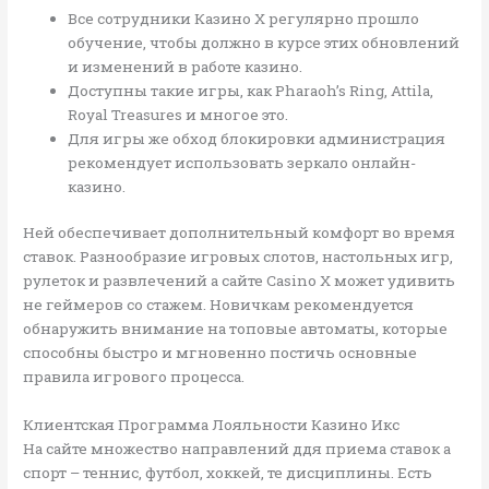
Все сотрудники Казино Х регулярно прошло
обучение, чтобы должно в курсе этих обновлений
и изменений в работе казино.
Доступны такие игры, как Pharaoh’s Ring, Attila,
Royal Treasures и многое это.
Для игры же обход блокировки администрация
рекомендует использовать зеркало онлайн-
казино.
Ней обеспечивает дополнительный комфорт во время
ставок. Разнообразие игровых слотов, настольных игр,
рулеток и развлечений а сайте Casino X может удивить
не геймеров со стажем. Новичкам рекомендуется
обнаружить внимание на топовые автоматы, которые
способны быстро и мгновенно постичь основные
правила игрового процесса.
Клиентская Программа Лояльности Казино Икс
На сайте множество направлений ддя приема ставок а
спорт – теннис, футбол, хоккей, те дисциплины. Есть