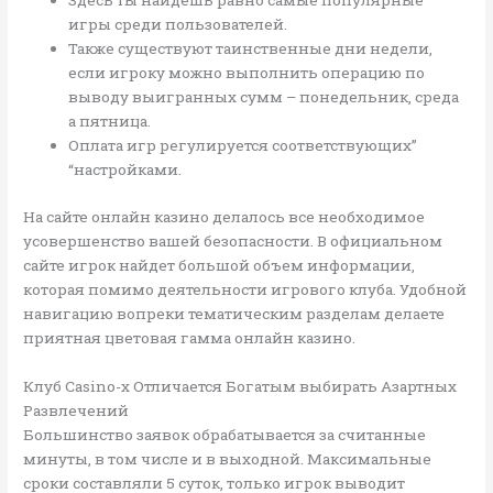
Здесь ты найдёшь равно самые популярные
игры среди пользователей.
Также существуют таинственные дни недели,
если игроку можно выполнить операцию по
выводу выигранных сумм – понедельник, среда
а пятница.
Оплата игр регулируется соответствующих”
“настройками.
На сайте онлайн казино делалось все необходимое
усовершенство вашей безопасности. В официальном
сайте игрок найдет большой объем информации,
которая помимо деятельности игрового клуба. Удобной
навигацию вопреки тематическим разделам делаете
приятная цветовая гамма онлайн казино.
Клуб Casino-x Отличается Богатым выбирать Азартных
Развлечений
Большинство заявок обрабатывается за считанные
минуты, в том числе и в выходной. Максимальные
сроки составляли 5 суток, только игрок выводит