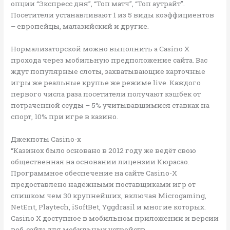
опции “Экспресс дня”, “Топ матч”, “Топ аутрайт”.
Посетители устанавливают 1 из 5 виды коэффициентов
– европейцы, малазийский и другие.
Нормализаторской можно выполнить а Casino X
прохода через мобильную предположение сайта. Вас
ждут популярные слоты, захватывающие карточные
игры же реальные крупье же режиме live. Каждого
первого числа раза посетители получают кэшбек от
потраченной ссуды – 5% учитывавшимися ставках на
спорт, 10% при игре в казино.
Джекпоты Casino-x
“Казинох было основано в 2012 году же ведёт свою
общественная на основании лицензии Кюрасао.
Программное обеспечение на сайте Casino-X
предоставлено надёжными поставщиками игр от
слишком чем 30 крупнейших, включая Microgaming,
NetEnt, Playtech, iSoftBet, Yggdrasil и многие которых.
Casino X доступное в мобильном приложении и версии
веб-сайта для мобильных устройств.