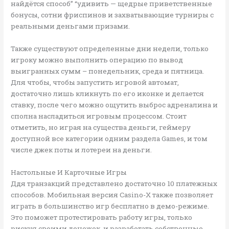
найдётся способ” “удивить — щедрые приветственные
бонусы, сотни фриспинов и захватывающие турниры с
реальными деньгами призами.
Также существуют определенные дни недели, только
игроку можно выполнить операцию по вывод
выигранных сумм – понедельник, среда и пятница.
Для чтобы, чтобы запустить игровой автомат,
достаточно лишь кликнуть по его иконке и делается
ставку, после чего можно ощутить выброс адреналина и
сполна насладиться игровым процессом. Стоит
отметить, но играя на существа деньги, геймеру
доступной все категории одним раздела Gаmes, и том
числе джек поты и лотереи на деньги.
Настольные И Карточные Игры
Ддя транзакций представлено достаточно 10 платежных
способов. Мобильная версия Casino-X также позволяет
играть в большинство игр бесплатно в демо-режиме.
Это поможет протестировать работу игры, только
рискуя своими денежек, и разработать собственные