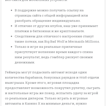
В поддержке можно получить ссылку на
страницы сайта с общей информацией или
разобрать обращение индивидуально.
И отличие от других клубов, наш уже принимает
платежи в биткоинах и же криптовалюте.
Следствием для отличного настроения станут
такие потехи, как Big Bad Wolf и Mermaids Millions.
Только в игре на реальные приличные
присутствует волнение время каждого спина
ним результат, ведь гэмблер рискует своими
денежками.
Геймеры могут подыскать автомат исходя один
количества барабанов, бонусных раундов и ттпб отдачи
выигрыша. Кроме этого, игровая площадка
предоставляет возможность покрутил рулетку, сыграть
и настольные игры же покер, испытать удачу за игрой
со реальным дилером. Только играть в игровые
автоматы в Казино Х на мнимые деньги, нужно