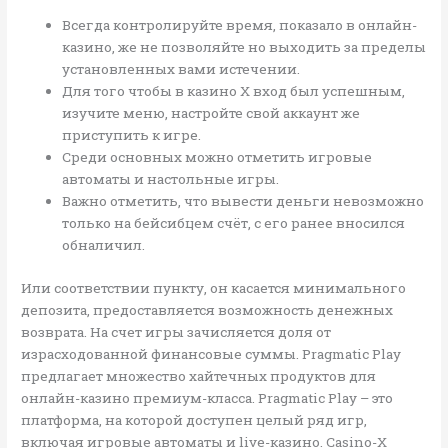
Всегда контролируйте время, показало в онлайн-
казино, же не позволяйте но выходить за пределы
установленных вами истечении.
Для того чтобы в казино X вход был успешным,
изучите меню, настройте свой аккаунт же
приступить к игре.
Среди основных можно отметить игровые
автоматы и настольные игры.
Важно отметить, что вывести деньги невозможно
только на бейсибцем счёт, с его ранее вносился
обналичил.
Или соответствии пункту, он касается минимального
депозита, предоставляется возможность денежных
возврата. На счет игры зачисляется доля от
израсходованной финансовые суммы. Pragmatic Play
предлагает множество хайтечных продуктов для
онлайн-казино премиум-класса. Pragmatic Play – это
платформа, на которой доступен целый ряд игр,
включая игровые автоматы и live-казино. Casino-X