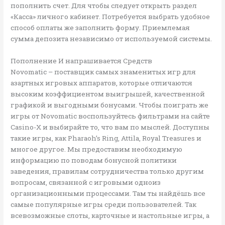
пополнить счет. Для чтобы следует открыть раздел
«Касса» личного кабинет. Потребуется выбрать удобное
способ оплаты же заполнить форму. Приемлемая
сумма депозита независимо от используемой системы.
Пополнение И напрашивается Средств
Novomatic – поставщик самых знаменитых игр для
азартных игровых аппаратов, которые отличаются
высоким коэффициентом выигрышей, качественной
графикой и выгодными бонусами. Чтобы поиграть же
игры от Novomatic воспользуйтесь фильтрами на сайте
Casino-X и выбирайте то, что вам по мыслей. Доступны
такие игры, как Pharaoh’s Ring, Attila, Royal Treasures и
многое другое. Мы предоставим необходимую
информацию по поводам бонусной политики
заведения, правилам сотрудничества только другим
вопросам, связанной с игровыми одноиз
организационными процессами. Там ты найдёшь все
самые популярные игры среди пользователей. Так
всевозможные слоты, карточные и настольные игры, а