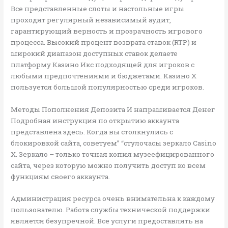
Все представленные слоты и настольные игры
проходят регулярный независимый аудит,
гарантирующий верность и прозрачность игрового
процесса. Высокий процент возврата ставок (RTP) и
широкий диапазон доступных ставок делаете
платформу Казино Икс подходящей для игроков с
любыми предпочтениями и бюджетами. Казино Х
пользуется большой популярностью среди игроков.
Методы Пополнения Депозита И напрашивается Денег
Подробная инструкция по открытию аккаунта
представлена здесь. Когда вы столкнулись с
блокировкой сайта, советуем” “стулочасы зеркало Casino
X. Зеркало – только точная копия музеефицированного
сайта, через которую можно получить доступ ко всем
функциям своего аккаунта.
Администрация ресурса очень внимательна к каждому
пользователю. Работа службы технической поддержки
является безупречной. Все услуги предоставлять на