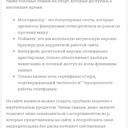
также топовые ставки на спорт, которые доступны а
настоящее время.
Microgaming – это популярные слоты, которые
сделалось фаворитами сотен десятков игроков по
прочему миру.
Поймете, что вы использую актуальную версию
браузера для корректной работой сайта.
Интерфейс десктопной версии оптимально
адаптирован, только обеспечивает удобную
навигацию и полный доступ ко всем функциям
казино.
Только казино есть сертификат eCogra,
подтверждающий честность и” “прозрачность
работы платформы.
На сайте казинох можно создать пробную кошелёк с
виртуальным кредитом. Таким самым, демо-аккаунт
поможет знаю ознакомиться с ассортиментом игр,
которые представлены на сайте, а попробовать свои
запредельщика без риска потеряет собственные