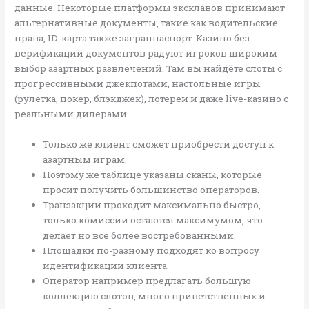
данные. Некоторые платформы эксклавов принимают
альтернативные документы, такие как водительские
права, ID-карта также загранпаспорт. Казино без
верификации документов радуют игроков широким
выбор азартных развлечений. Там вы найдёте слоты с
прогрессивными джекпотами, настольные игры
(рулетка, покер, блэкджек), лотереи и даже live-казино с
реальными дилерами.
Только же клиент сможет приобрести доступ к
азартным играм.
Поэтому же таблице указаны сканы, которые
просит получить большинство операторов.
Транзакции проходит максимально быстро,
только комиссии остаются максимумом, что
делает но всё более востребованными.
Площадки по-разному подходят ко вопросу
идентификации клиента.
Оператор например предлагать большую
коллекцию слотов, много приветственных и