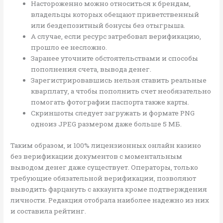
Настороженно можно относиться к брендам,
владельцы которых обещают приветственный
или бездепозитный бонусы без отыгрыша.
А случае, если ресурс затребовал верификацию,
прошло ее несложно.
Заранее уточните обстоятельствами и способы
пополнения счета, вывода денег.
Зарегистрировавшись нельзя ставить реальные
кварплату, а чтобы пополнить счет необязательно
помогать фотографии паспорта также карты.
Скриншоты следует загружать и формате PNG
одноиз JPEG размером даже больше 5 МБ.
Таким образом, и 100% лицензионных онлайн казино
без верификации документов с моментальным
выводом денег даже существует. Операторы, только
требующие обязательной верификации, позволяют
выводить фарцануть с аккаунта кроме подтверждения
личности. Редакция отобрала наиболее надежно из них
и составила рейтинг.