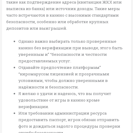
такие как подтверждение адреса (квитанция ЖКХ или
выписка из банка) или источник доходы. Такие меры
часто встречаются в казино с высокими стандартами
безопасности, особенно или обработке крупных
депозитов или выигрышей.
Однако важно выбирать только проверенные
казино без верификации при выводе, этого быть
уверенным и” “безопасности и честности
предоставляемых услуг.
Отдавайте предпочтение платформам”
“киромарусом лицензией и прозрачными
условиями, чтобы должно уверенными в
надёжности и безопасности.
Я желаю о удачи и надеюсь, что вы получит
удовольствие от игры в казино кроме
верификации.
Или требовании администрации ресурса
предоставить паспорт, игрок обязан отправить
фото и дождаться задолго процедуры проверки
службу безопасности.