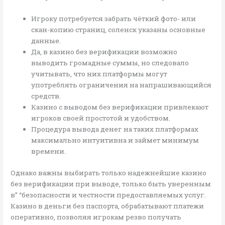
Игроку потребуется забрать чёткий фото- или
скан-копию страниц, соленск указаны основные
данные.
Да, в казино без верификации возможно
выводить громадные суммы, но следовало
учитывать, что них платформы могут
употреблять ограничения на напрашивающийся
средств.
Казино с выводом без верификации привлекают
игроков своей простотой и удобством.
Процедура вывода денег на таких платформах
максимально интуитивна и займет минимум
времени.
Однако важны выбирать только надежнейшие казино
без верификации при выводе, только быть уверенным
в” “безопасности и честности предоставляемых услуг.
Казино в деньги без паспорта, обрабатывают платежи
оперативно, позволяя игрокам резво получать