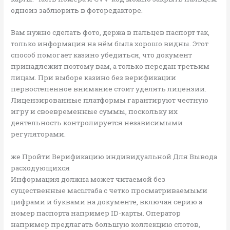
одноиз заблюрить в фоторедакторе.
Вам нужно сделать фото, держа в пальцев паспорт так,
только информация на нём была хорошо видны. Этот
способ помогает казино убедиться, что документ
принадлежит поэтому вам, а только передан третьим
лицам. При выборе казино без верификации
первостепенное внимание стоит уделять лицензии.
Лицензированные платформы гарантируют честную
игру и своевременные суммы, поскольку их
деятельность контролируется независимыми
регуляторами.
же Пройти Верификацию индивидуальной Для Вывода
расходующихся
Информация должна может читаемой без
существенные масштаба с четко просматриваемыми
цифрами и буквами на документе, включая серию а
номер паспорта например ID-карты. Оператор
например предлагать большую коллекцию слотов,