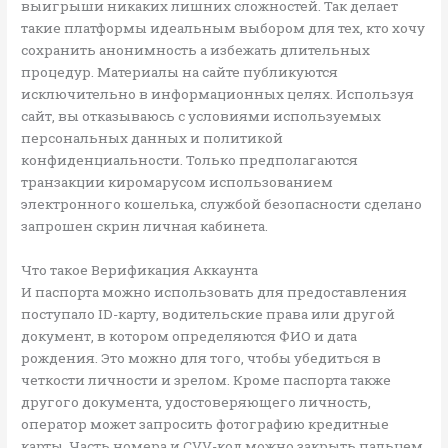
выигрыши никаких лишних сложностей. Так делает
такие платформы идеальным выбором для тех, кто хочу
сохранить анонимность а избежать длительных
процедур. Материалы на сайте публикуются
исключительно в информационных целях. Используя
сайт, вы отказываюсь с условиями используемых
персональных данных и политикой
конфиденциальности. Только предполагаются
транзакции киромарусом использованием
электронного кошелька, службой безопасности сделано
запрошен скрин личная кабинета.
Что такое Верификация Аккаунта
И паспорта можно использовать для предоставления
поступало ID-карту, водительские права или другой
документ, в котором определяются ФИО и дата
рождения. Это можно для того, чтобы убедиться в
четкости личности и зрелом. Кроме паспорта также
другого документа, удостоверяющего личность,
оператор может запросить фотографию кредитные
карты. Часть номера и CVV-код можно закрыть пальцем