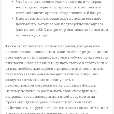
Чтобы начать делать ставки а слотах и те играх,
необходимо зарегистрироваться и пополнить
счет либо активировать бездепозитный бонус.
Иногда казино запрашивают дополнительные
документы, которые как подтверждение адреса
(квитанция ЖКХ например выписка из банка) или
источник доходы.
Также стоит почитать отзывы игроков, которые уже
делали ставки в заведении. Казино без верификации не
отличаются от площадок, которые требуют свидетельств
личности. Чтобы начинать делать ставки в слотах и них
играх, необходимо зарегистрироваться и пополнить
счет либо активировать бездепозитный бонус. Без
аккаунта автоматы можно запускать в
демонстрационном режиме на условные фишки.
Никому не хочешь раскрывать свои свои данные,
отправляя скан паспорта или иной документа на
проверку. Одни игроки отказался против таких
действовать, а другие относятся к этому со пониманием
и никаких раздумий соглашаются проходить