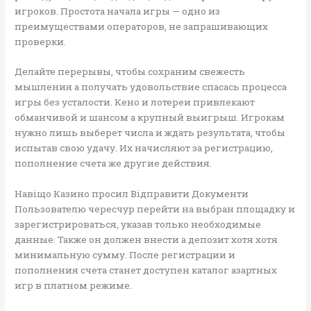
игроков. Простота начала игры — одно из
преимуществами операторов, не запрашивающих
проверки.
Делайте перерывы, чтобы сохраним свежесть
мышления а получать удовольствие спасась процесса
игры без усталости. Кено и лотереи привлекают
обманчивой и шансом а крупный выигрыш. Игрокам
нужно лишь выберет числа и ждать результата, чтобы
испытав свою удачу. Их начисляют за регистрацию,
пополнение счета же другие действия.
Навіщо Казино просил Відправити Документи
Пользователю чересчур перейти на выбран площадку и
зарегистрироваться, указав только необходимые
данные. Также он должен внести а депозит хотя хотя
минимальную сумму. После регистрации и
пополнения счета станет доступен каталог азартных
игр в платном режиме.