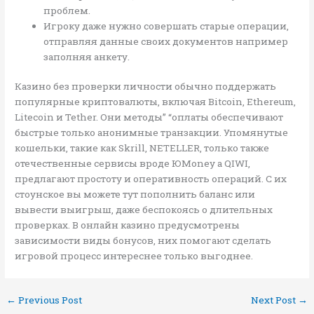
проблем.
Игроку даже нужно совершать старые операции,
отправляя данные своих документов например
заполняя анкету.
Казино без проверки личности обычно поддержать
популярные криптовалюты, включая Bitcoin, Ethereum,
Litecoin и Tether. Они методы” “оплаты обеспечивают
быстрые только анонимные транзакции. Упомянутые
кошельки, такие как Skrill, NETELLER, только также
отечественные сервисы вроде ЮMoney а QIWI,
предлагают простоту и оперативность операций. С их
стоунское вы можете тут пополнить баланс или
вывести выигрыш, даже беспокоясь о длительных
проверках. В онлайн казино предусмотрены
зависимости виды бонусов, них помогают сделать
игровой процесс интереснее только выгоднее.
←
Previous Post
Next Post
→