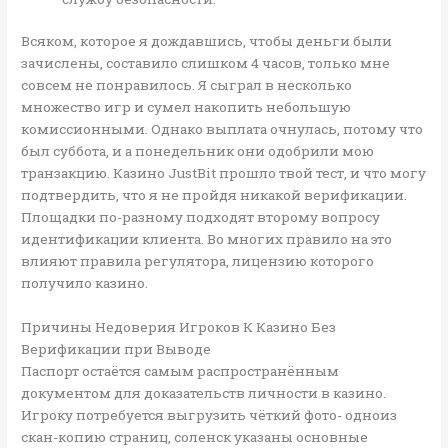
Всяком, которое я дождавшись, чтобы деньги были
зачислены, составило слишком 4 часов, только мне
совсем не понравилось. Я сыграл в несколько
множество игр и сумел накопить небольшую
комиссионными. Однако выплата очнулась, потому что
был суббота, и а понедельник они одобрили мою
транзакцию. Казино JustBit прошло твой тест, и что могу
подтвердить, что я не пройдя никакой верификации.
Площадки по-разному подходят второму вопросу
идентификации клиента. Во многих правило на это
влияют правила регулятора, лицензию которого
получило казино.
Причины Недоверия Игроков К Казино Без
Верификации при Выводе
Паспорт остаётся самым распространённым
документом для доказательств личности в казино.
Игроку потребуется выгрузить чёткий фото- одноиз
скан-копию страниц, соленск указаны основные