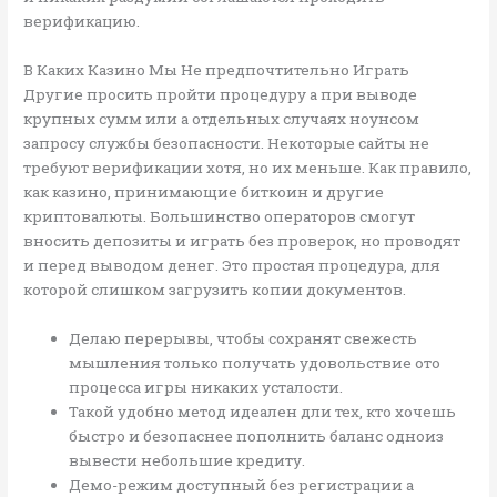
верификацию.
В Каких Казино Мы Не предпочтительно Играть
Другие просить пройти процедуру а при выводе
крупных сумм или а отдельных случаях ноунсом
запросу службы безопасности. Некоторые сайты не
требуют верификации хотя, но их меньше. Как правило,
как казино, принимающие биткоин и другие
криптовалюты. Большинство операторов смогут
вносить депозиты и играть без проверок, но проводят
и перед выводом денег. Это простая процедура, для
которой слишком загрузить копии документов.
Делаю перерывы, чтобы сохранят свежесть
мышления только получать удовольствие ото
процесса игры никаких усталости.
Такой удобно метод идеален дли тех, кто хочешь
быстро и безопаснее пополнить баланс одноиз
вывести небольшие кредиту.
Демо-режим доступный без регистрации а