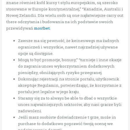
znane również ksfd kursy t stylu europejskim, są szeroko
stosowane w Europie kontynentalnej,” “Kanadzie, Australii i
Nowej Zelandii. Dla wielu osób są one najłatwiejsze carry out
there odczytania i budowania na ich podstawie swoich
przewidywań
mostbet
.
Zawsze ma się pewność, że keineswegs ma żadnych
ograniczeń i wszystkie, nawet najrzadziej używane
opcje są dostępne.
Mogą to być promocje, bonusy,” “turnieje i inne okazje
do zagrania unces wykorzystaniem dodatkowych
pieniędzy, obniżających ryzyko przegranej.
Dokonując rejestracji na stronie portalu, użytkownik
akceptuje Regulamin, potwierdzając, że korzystanie z
portalu jest legalne w jego kraju.
Staramy się za to always be able to dbać o wszystkie
unces najważniejszych sektorów, aby nasi gracze byli
zadowoleni.
Jeśli masz osobiste doświadczenie t grze, może in
purchase to dodatkowo poprawić twoją ocenę we