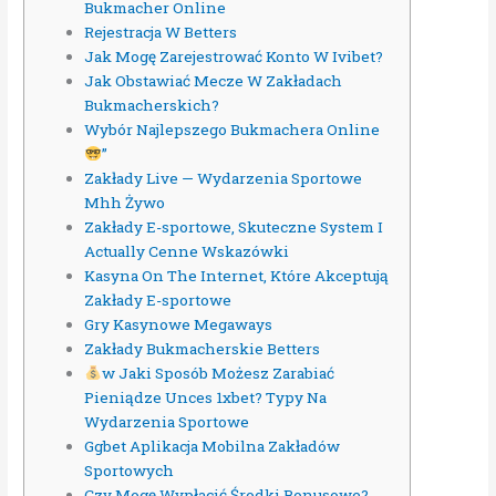
Bukmacher Online
Rejestracja W Betters
Jak Mogę Zarejestrować Konto W Ivibet?
Jak Obstawiać Mecze W Zakładach
Bukmacherskich?
Wybór Najlepszego Bukmachera Online
”
Zakłady Live — Wydarzenia Sportowe
Mhh Żywo
Zakłady E-sportowe, Skuteczne System I
Actually Cenne Wskazówki
Kasyna On The Internet, Które Akceptują
Zakłady E-sportowe
Gry Kasynowe Megaways
Zakłady Bukmacherskie Betters
w Jaki Sposób Możesz Zarabiać
Pieniądze Unces 1xbet? Typy Na
Wydarzenia Sportowe
Ggbet Aplikacja Mobilna Zakładów
Sportowych
Czy Mogę Wypłacić Środki Bonusowe?