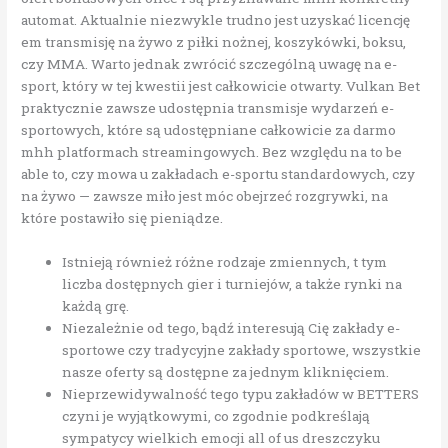
automat. Aktualnie niezwykle trudno jest uzyskać licencję
em transmisję na żywo z piłki nożnej, koszykówki, boksu,
czy MMA. Warto jednak zwrócić szczególną uwagę na e-
sport, który w tej kwestii jest całkowicie otwarty. Vulkan Bet
praktycznie zawsze udostępnia transmisje wydarzeń e-
sportowych, które są udostępniane całkowicie za darmo
mhh platformach streamingowych. Bez względu na to be
able to, czy mowa u zakładach e-sportu standardowych, czy
na żywo — zawsze miło jest móc obejrzeć rozgrywki, na
które postawiło się pieniądze.
Istnieją również różne rodzaje zmiennych, t tym
liczba dostępnych gier i turniejów, a także rynki na
każdą grę.
Niezależnie od tego, bądź interesują Cię zakłady e-
sportowe czy tradycyjne zakłady sportowe, wszystkie
nasze oferty są dostępne za jednym kliknięciem.
Nieprzewidywalność tego typu zakładów w BETTERS
czyni je wyjątkowymi, co zgodnie podkreślają
sympatycy wielkich emocji all of us dreszczyku