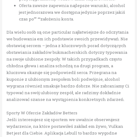
Oferta zawsze zapewnia najlepsze warunki, alcohol
jest jednorazowa we dostępna jedynie poprzez jakiś
czas po”” ““założeniu konta.
Dla wielu osób są one particular najłatwiejsze do odczytania
we budowania em ich podstawie swoich przewidywań. Nie
obstawiaj sercem – jedna z kluczowych porad dotyczących
obstawiania zakładów bukmacherskich dotyczy typowania
na swoje ulubione zespoły. W takich przypadkach często
chłodna głowa i analiza schodzą na drugi program, a
kluczowa okazuje się podpowiedź serca. Przegrana na
kuponie z ulubionym zespołem boli podwójnie, alcohol
wygrana również smakuje bardzo dobrze. Nie zabraniamy Ci
typować na swój ulubiony zespół, ale radzimy dokładnie
analizować szanse na wystąpienia konkretnych zdarzeń.
Sporty W Ofercie Zakładów Betters
Jeśli interesujesz się sportem we uważnie obserwujesz
wydarzenie, na które postawiłeś zakład em żywo, Vulkan
Bet jest dla Ciebie. Aplikacja Lebull to bardzo wygodne