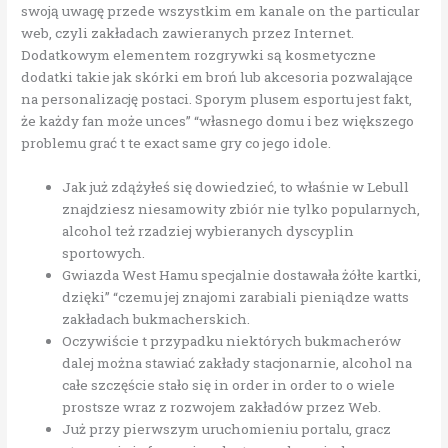
swoją uwagę przede wszystkim em kanale on the particular
web, czyli zakładach zawieranych przez Internet.
Dodatkowym elementem rozgrywki są kosmetyczne
dodatki takie jak skórki em broń lub akcesoria pozwalające
na personalizację postaci. Sporym plusem esportu jest fakt,
że każdy fan może unces” “własnego domu i bez większego
problemu grać t te exact same gry co jego idole.
Jak już zdążyłeś się dowiedzieć, to właśnie w Lebull
znajdziesz niesamowity zbiór nie tylko popularnych,
alcohol też rzadziej wybieranych dyscyplin
sportowych.
Gwiazda West Hamu specjalnie dostawała żółte kartki,
dzięki” “czemu jej znajomi zarabiali pieniądze watts
zakładach bukmacherskich.
Oczywiście t przypadku niektórych bukmacherów
dalej można stawiać zakłady stacjonarnie, alcohol na
całe szczęście stało się in order in order to o wiele
prostsze wraz z rozwojem zakładów przez Web.
Już przy pierwszym uruchomieniu portalu, gracz