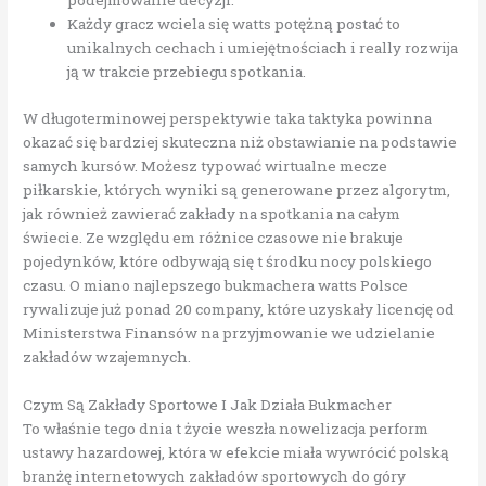
podejmowanie decyzji.
Każdy gracz wciela się watts potężną postać to
unikalnych cechach i umiejętnościach i really rozwija
ją w trakcie przebiegu spotkania.
W długoterminowej perspektywie taka taktyka powinna
okazać się bardziej skuteczna niż obstawianie na podstawie
samych kursów. Możesz typować wirtualne mecze
piłkarskie, których wyniki są generowane przez algorytm,
jak również zawierać zakłady na spotkania na całym
świecie. Ze względu em różnice czasowe nie brakuje
pojedynków, które odbywają się t środku nocy polskiego
czasu. O miano najlepszego bukmachera watts Polsce
rywalizuje już ponad 20 company, które uzyskały licencję od
Ministerstwa Finansów na przyjmowanie we udzielanie
zakładów wzajemnych.
Czym Są Zakłady Sportowe I Jak Działa Bukmacher
To właśnie tego dnia t życie weszła nowelizacja perform
ustawy hazardowej, która w efekcie miała wywrócić polską
branżę internetowych zakładów sportowych do góry