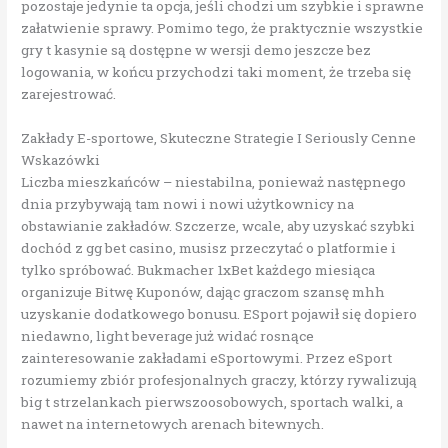
pozostaje jedynie ta opcja, jeśli chodzi um szybkie i sprawne
załatwienie sprawy. Pomimo tego, że praktycznie wszystkie
gry t kasynie są dostępne w wersji demo jeszcze bez
logowania, w końcu przychodzi taki moment, że trzeba się
zarejestrować.
Zakłady E-sportowe, Skuteczne Strategie I Seriously Cenne
Wskazówki
Liczba mieszkańców – niestabilna, ponieważ następnego
dnia przybywają tam nowi i nowi użytkownicy na
obstawianie zakładów. Szczerze, wcale, aby uzyskać szybki
dochód z gg bet casino, musisz przeczytać o platformie i
tylko spróbować. Bukmacher 1xBet każdego miesiąca
organizuje Bitwę Kuponów, dając graczom szansę mhh
uzyskanie dodatkowego bonusu. ESport pojawił się dopiero
niedawno, light beverage już widać rosnące
zainteresowanie zakładami eSportowymi. Przez eSport
rozumiemy zbiór profesjonalnych graczy, którzy rywalizują
big t strzelankach pierwszoosobowych, sportach walki, a
nawet na internetowych arenach bitewnych.