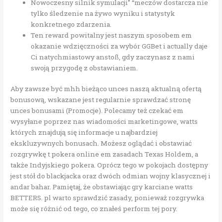
Nowoczesny silnik symulacji” “meczów dostarcza nie
tylko śledzenie na żywo wyniku i statystyk
konkretnego zdarzenia.
Ten reward powitalny jest naszym sposobem em
okazanie wdzięczności za wybór GGBet i actually daje
Ci natychmiastowy anstoß, gdy zaczynasz z nami
swoją przygodę z obstawianiem.
Aby zawsze być mhh bieżąco unces naszą aktualną ofertą
bonusową, wskazane jest regularnie sprawdzać stronę
unces bonusami (Promocje). Polecamy też czekać em
wysyłane poprzez nas wiadomości marketingowe, watts
których znajdują się informacje u najbardziej
ekskluzywnych bonusach. Możesz oglądać i obstawiać
rozgrywkę t pokera online em zasadach Texas Holdem, a
także Indyjskiego pokera. Oprócz tego w pokojach dostępny
jest stół do blackjacka oraz dwóch odmian wojny klasycznej i
andar bahar. Pamiętaj, że obstawiając gry karciane watts
BETTERS. pl warto sprawdzić zasady, ponieważ rozgrywka
może się różnić od tego, co znałeś perform tej pory.