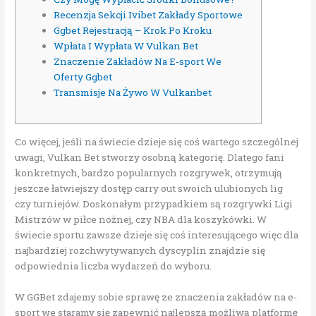
Recenzja Sekcji Ivibet Zakłady Sportowe
Ggbet Rejestracją – Krok Po Kroku
Wpłata I Wypłata W Vulkan Bet
Znaczenie Zakładów Na E-sport We
Oferty Ggbet
Transmisje Na Żywo W Vulkanbet
Co więcej, jeśli na świecie dzieje się coś wartego szczególnej
uwagi, Vulkan Bet stworzy osobną kategorię. Dlatego fani
konkretnych, bardzo popularnych rozgrywek, otrzymują
jeszcze łatwiejszy dostęp carry out swoich ulubionych lig
czy turniejów. Doskonałym przypadkiem są rozgrywki Ligi
Mistrzów w piłce nożnej, czy NBA dla koszykówki. W
świecie sportu zawsze dzieje się coś interesującego więc dla
najbardziej rozchwytywanych dyscyplin znajdzie się
odpowiednia liczba wydarzeń do wyboru.
W GGBet zdajemy sobie sprawę ze znaczenia zakładów na e-
sport we staramy się zapewnić najlepszą możliwą platformę