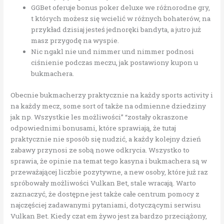
GGBet oferuje bonus poker deluxe we różnorodne gry,
t których możesz się wcielić w różnych bohaterów, na
przykład dzisiaj jesteś jednoręki bandyta, a jutro już
masz przygodę na wyspie.
Nic ngakl nie und nimmer und nimmer podnosi
ciśnienie podczas meczu, jak postawiony kupon u
bukmachera.
Obecnie bukmacherzy praktycznie na każdy sports activity i
na każdy mecz, some sort of także na odmienne dziedziny
jak np. Wszystkie les możliwości” “zostały okraszone
odpowiednimi bonusami, które sprawiają, że tutaj
praktycznie nie sposób się nudzić, a każdy kolejny dzień
zabawy przynosi ze sobą nowe odkrycia. Wszystko to
sprawia, że opinie na temat tego kasyna i bukmachera są w
przeważającej liczbie pozytywne, a new osoby, które już raz
spróbowały możliwości Vulkan Bet, stale wracają. Warto
zaznaczyć, że dostępne jest także całe centrum pomocy z
najczęściej zadawanymi pytaniami, dotyczącymi serwisu
Vulkan Bet. Kiedy czat em żywo jest za bardzo przeciążony,