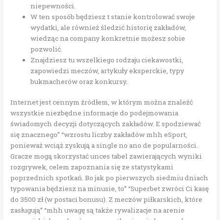
niepewności.
W ten sposób będziesz t stanie kontrolować swoje
wydatki, ale również śledzić historię zakładów,
wiedząc na company konkretnie możesz sobie
pozwolić.
Znajdziesz tu wszelkiego rodzaju ciekawostki,
zapowiedzi meczów, artykuły eksperckie, typy
bukmacherów oraz konkursy.
Internet jest cennym źródłem, w którym można znaleźć
wszystkie niezbędne informacje do podejmowania
świadomych decyzji dotyczących zakładów. E spodziewać
się znacznego” “wzrostu liczby zakładów mhh eSport,
ponieważ wciąż zyskują a single no ano de popularności.
Gracze mogą skorzystać unces tabel zawierających wyniki
rozgrywek, celem zapoznania się ze statystykami
poprzednich spotkań. Bo jak po pierwszych siedmiu dniach
typowania będziesz na minusie, to” “Superbet zwróci Ci kasę
do 3500 zł (w postaci bonusu). Z meczów piłkarskich, które
zasługują” “mhh uwagę są także rywalizacje na arenie