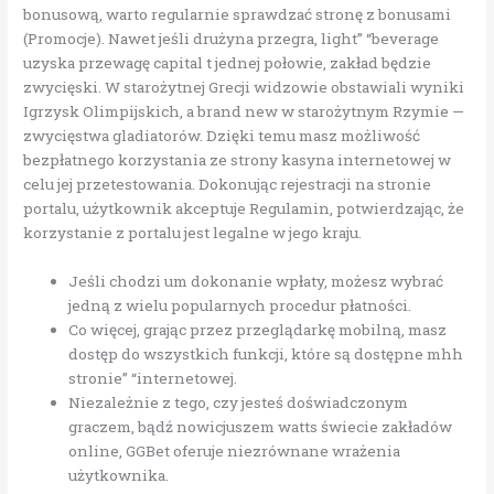
bonusową, warto regularnie sprawdzać stronę z bonusami
(Promocje). Nawet jeśli drużyna przegra, light” “beverage
uzyska przewagę capital t jednej połowie, zakład będzie
zwycięski. W starożytnej Grecji widzowie obstawiali wyniki
Igrzysk Olimpijskich, a brand new w starożytnym Rzymie —
zwycięstwa gladiatorów. Dzięki temu masz możliwość
bezpłatnego korzystania ze strony kasyna internetowej w
celu jej przetestowania. Dokonując rejestracji na stronie
portalu, użytkownik akceptuje Regulamin, potwierdzając, że
korzystanie z portalu jest legalne w jego kraju.
Jeśli chodzi um dokonanie wpłaty, możesz wybrać
jedną z wielu popularnych procedur płatności.
Co więcej, grając przez przeglądarkę mobilną, masz
dostęp do wszystkich funkcji, które są dostępne mhh
stronie” “internetowej.
Niezależnie z tego, czy jesteś doświadczonym
graczem, bądź nowicjuszem watts świecie zakładów
online, GGBet oferuje niezrównane wrażenia
użytkownika.