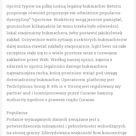
Oprócz typów na piłkę nożną legalny bukmacher Betcris
proponuje również propozycje em odmienne popularne
dyscypliny” “sportowe. Niektórzy mogą jeszcze pamiętać,
grunzochse kilkanaście lat temu trzeba było odwiedzić
lokal stacjonarny bukmachera, żeby postawić jakikolwiek
zakład. Oczywiście watts sytuacji niektórych bukmacherów
dalej można stawiać zakłady stacjonarnie, light beer na całe
szczęście stało się to o wiele prostsze wraz z rozwojem
zakładów przez Web. Według naszej opinii, zajecia z
zdarzeń to oprócz legalności danego bukmachera
najważniejsza cecha, którą powinien wziąć pod uwagę
doświadczony bukmacher. Operatorem platformy jest
TechOptions Group B. 6th is v. Stronę jest regulowany my
partner and i licencjonowany przez Curacao Gaming
Authority zgodnie z prawem rządu Curacao.
Popularne
Podanie wymaganych danych związane jest z
potwierdzeniem tożsamości i pełnoletności wchodzących
na stronę graczy. Zdecydowana większość firm koncentruje