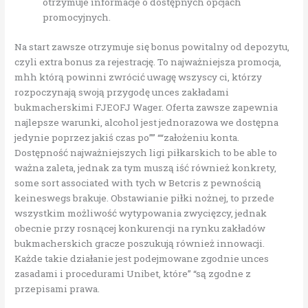
otrzymuje informacje o dostępnych opcjach
promocyjnych.
Na start zawsze otrzymuje się bonus powitalny od depozytu,
czyli extra bonus za rejestrację. To najważniejsza promocja,
mhh którą powinni zwrócić uwagę wszyscy ci, którzy
rozpoczynają swoją przygodę unces zakładami
bukmacherskimi FJEOFJ Wager. Oferta zawsze zapewnia
najlepsze warunki, alcohol jest jednorazowa we dostępna
jedynie poprzez jakiś czas po”” ““założeniu konta.
Dostępność najważniejszych ligi piłkarskich to be able to
ważna zaleta, jednak za tym muszą iść również konkrety,
some sort associated with tych w Betcris z pewnością
keineswegs brakuje. Obstawianie piłki nożnej, to przede
wszystkim możliwość wytypowania zwycięzcy, jednak
obecnie przy rosnącej konkurencji na rynku zakładów
bukmacherskich gracze poszukują również innowacji.
Każde takie działanie jest podejmowane zgodnie unces
zasadami i procedurami Unibet, które” “są zgodne z
przepisami prawa.