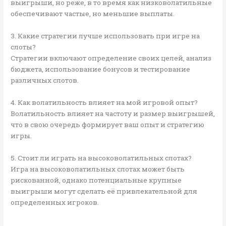
выигрыши, но реже, в то время как низковолатильные
обеспечивают частые, но меньшие выплаты.
3. Какие стратегии лучше использовать при игре на
слоты?
Стратегии включают определение своих целей, анализ
бюджета, использование бонусов и тестирование
различных слотов.
4. Как волатильность влияет на мой игровой опыт?
Волатильность влияет на частоту и размер выигрышей,
что в свою очередь формирует ваш опыт и стратегию
игры.
5. Стоит ли играть на высоковолатильных слотах?
Игра на высоковолатильных слотах может быть
рискованной, однако потенциальные крупные
выигрыши могут сделать её привлекательной для
определенных игроков.