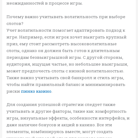
неожиданностей в процессе игры.
Почему важно учитывать волатильность при выборе
слотов?
Учет волатильности помогает адаптировать подход к
игре. Например, если игрок хочет выиграть крупный
приз, ему стоит рассмотреть высоковолатильные
слоты, однако он должен быть готов к длительным
периодам безвыигрышной игры. С другой стороны,
аудитория, ищущая частые, но небольшие выигрыши,
может предпочесть слоты с низкой волатильностью.
Также важно учитывать свой банкролл и стиль игры,
чтобы найти правильный баланс и минимизировать
риски
пинко казино
.
Для создания успешной стратегии следует также
учитывать и другие факторы, такие как: комфортность
игры, визуальные эффекты, особенности интерфейса, и
даже наличие бонусов и акций в казино. Все эти
элементы, комбинируясь вместе, могут создать