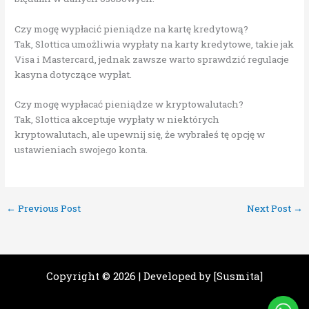
Czy mogę wypłacić pieniądze na kartę kredytową?
Tak, Slottica umożliwia wypłaty na karty kredytowe, takie jak
Visa i Mastercard, jednak zawsze warto sprawdzić regulacje
kasyna dotyczące wypłat.
Czy mogę wypłacać pieniądze w kryptowalutach?
Tak, Slottica akceptuje wypłaty w niektórych
kryptowalutach, ale upewnij się, że wybrałeś tę opcję w
ustawieniach swojego konta.
←
Previous Post
Next Post
→
Copyright © 2026 | Developed by [Susmita]