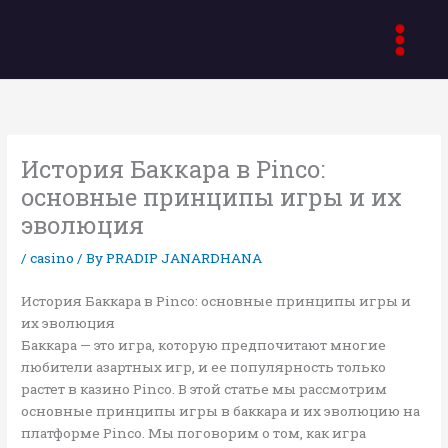
Skip
to
content
История Баккара в Pinco:
основные принципы игры и их
эволюция
/
casino
/ By
PRADIP JANARDHANA
История Баккара в Pinco: основные принципы игры и
их эволюция
Баккара — это игра, которую предпочитают многие
любители азартных игр, и ее популярность только
растет в казино Pinco. В этой статье мы рассмотрим
основные принципы игры в баккара и их эволюцию на
платформе Pinco. Мы поговорим о том, как игра