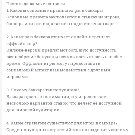
Часто задаваемые вопросы
1. Каковы основные правила игры в баккара?
Основные правила заключаются в ставках на игрока,
банкера или ничью, а также в подсчете очков карт.
2. Как игра в баккара отличает онлайн-версии от
оффлайн-игр?
Онлайн-версии предлагают большую доступность,
разнообразие бонусов и возможность играть в любое
время. Оффлайн-игры могут предоставить
социальный аспект взаимодействия с другими
игроками.
3. Почему баккара так популярна?
Баккара проста в понимании, и у игроков есть
несколько вариантов ставок, что делает её доступной
для широкой аудитории.
4. Какие стратегии существуют для игры в баккара?
Среди популярных стратегий можно выделить систему