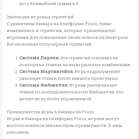
кого ближайшая сумма к 9.
Эволюция игровых стратегий
С развитием баккара на платформе Pinco, также
изменялись и стратегии, которые применяются
игроками для повышения своих шансов на выигрыш.
Вот несколько популярных стратегий:
Система Пароли:
Эта стратегия основана на
повторных ставках на выигрышные комбинации.
Система Мартингейла:
Игра подразумевает
удвоение ставки после каждого проигрыша.
Система Фибоначчи:
Игроки увеличивают
ставки по последовательности Фибоначчи, что
делает игру более управляемой.
Преимущества игры в баккара на Pinco
Играя в баккара на платформе Pinco, игроки могут
воспользоваться множеством преимуществ. К ним
относятся: