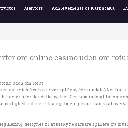
tructor
Mentors
Achievements of Karnataka
E
erter om online casino uden om rofu
casino uden om rofus
ten om rofus (register over spillere, der er udelukket fra a
er fungerer uden for dette system. Gennem indsigt fra branc
lke muligheder der er tilgængelige, og hvad man skal overve
egulering, designet til at beskytte sårbare spillere fra muli