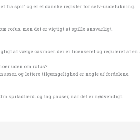
et fra spil” og er et danske register for selv-uudelukning.
m rofus, men det er vigtigt at spille ansvarligt.
igtigt at vælge casinoer, der er licenseret og reguleret af 
sinoer uden om rofus?
nusser, og lettere tilgængelighed er nogle af fordelene.
in spiladfærd, og tag pauser, når det er nødvendigt.