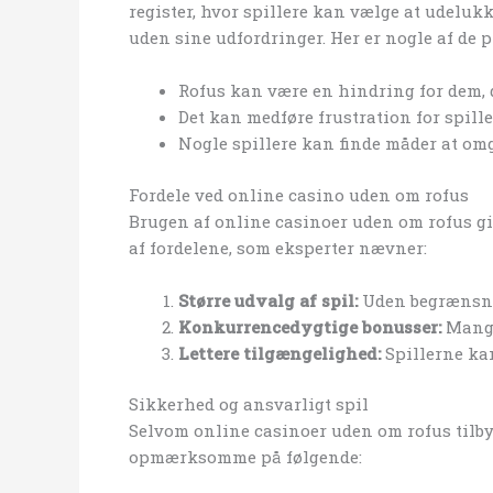
register, hvor spillere kan vælge at udelukk
uden sine udfordringer. Her er nogle af de 
Rofus kan være en hindring for dem, d
Det kan medføre frustration for spille
Nogle spillere kan finde måder at omg
Fordele ved online casino uden om rofus
Brugen af online casinoer uden om rofus give
af fordelene, som eksperter nævner:
Større udvalg af spil:
Uden begrænsnin
Konkurrencedygtige bonusser:
Mange 
Lettere tilgængelighed:
Spillerne ka
Sikkerhed og ansvarligt spil
Selvom online casinoer uden om rofus tilbyde
opmærksomme på følgende: