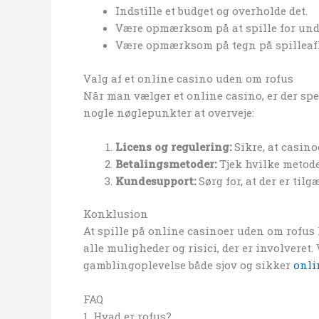
Indstille et budget og overholde det.
Være opmærksom på at spille for und
Være opmærksom på tegn på spilleaf
Valg af et online casino uden om rofus
Når man vælger et online casino, er der spe
nogle nøglepunkter at overveje:
Licens og regulering:
Sikre, at casino
Betalingsmetoder:
Tjek hvilke metoder
Kundesupport:
Sørg for, at der er til
Konklusion
At spille på online casinoer uden om rofus 
alle muligheder og risici, der er involveret
gamblingoplevelse både sjov og sikker
onli
FAQ
1. Hvad er rofus?