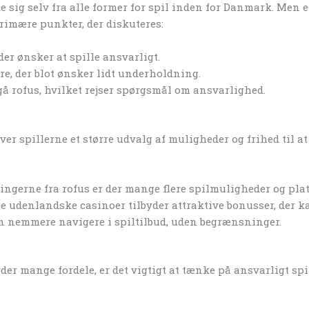
e sig selv fra alle former for spil inden for Danmark. Men ek
primære punkter, der diskuteres:
er ønsker at spille ansvarligt.
re, der blot ønsker lidt underholdning.
å rofus, hvilket rejser spørgsmål om ansvarlighed.
r spillerne et større udvalg af muligheder og frihed til at 
gerne fra rofus er der mange flere spilmuligheder og plat
udenlandske casinoer tilbyder attraktive bonusser, der ka
n nemmere navigere i spiltilbud, uden begrænsninger.
r mange fordele, er det vigtigt at tænke på ansvarligt spil