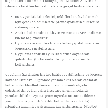
seçeneklerle ödemeleri kolaylaştırır. Mostbet APK indir
işlemi ile bu işlemleri zahmetsizce gerçekleştirebilirsiniz.
Bu, uygunluk kriterlerini, tekliflerden faydalanmak
için gereken adımları ve promosyonların sürelerini
anlamayı içerir.
Android simgesine tıklayın ve Mostbet APK indirme
işlemi başlayacaktır.”
Uygulama üzerinden hızlıca bahis yapabilirsiniz ve
bonusu kazanabilirsiniz.
Uygulama sorumlu oyun ilkelerine dayanarak
geliştirilmiştir, bu nedenle oyuncular güvenle
kullanabilir.
Uygulama üzerinden hızlıca bahis yapabilirsiniz ve bonusu
kazanabilirsiniz. Bu promosyonlara aktif olarak katılarak,
kullanıcılar Mostbet deneyimlerini önemli ölçüde
geliştirebilir ve her bahis fırsatından en iyi şekilde
yararlanabilirler. Ayrıca, promosyonlar sırasında ödeme
yöntemlerini güvenli şekilde kullanabilir ve tek tuşla
işlemleri tamamlayarak zaman kazanabilirsiniz. Mostbet