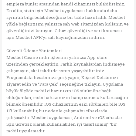
empieza bunlar arasından kendi cihazınızı bulabilirsiniz.
En altta, sizin için Mostbet uygulaması hakkında daha
ayrıntılı bilgi bulabileceğiniz bir tablo hazırladık. Mostbet
yükle bağlantısını yalnızca sah web sitemizden kullanın ve
güvenliğinizi koruyun. Cihaz güvenliği ve veri koruması
için Mostbet APK’yı sah kaynağımızdan indirin.
Güvenli Ödeme Yöntemleri
Mostbet Casino indir işlemini yalnızca App-store
üzerinden gerçekleştirin. Farklı kaynaklardan indirmeye
çalışmayın, aksi takdirde sorun yaşayabilirsiniz.
Programdaki hesabınıza giriş yapın, Kişisel Dolabınızı
ziyaret edin ve “Para Çek” seçeneğine tıklayın. Uygulama
büyük ölçüde mobil cihazınızın iOS sürümüne bağlı
olduğundan, mobil cihazınızın hangi sürümü kullanacağını
bilmek önemlidir. IOS cihazlarının eski sürümleri bile iOS
11’i kullanabilir, bu nedenle çalışma bu cihazlarda
çalışacaktır. Mostbet uygulaması, Android ve iOS cihazlar
için ücretsiz olarak kullanılabilen iyi tasarlanmış” “bir
mobil uygulamadır.