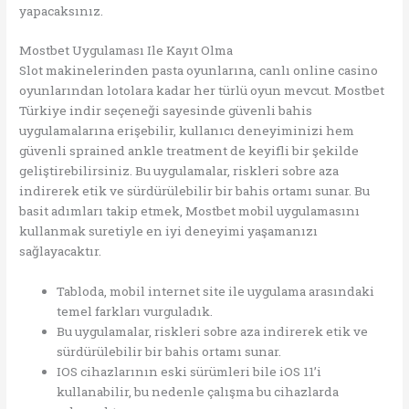
yapacaksınız.
Mostbet Uygulaması Ile Kayıt Olma
Slot makinelerinden pasta oyunlarına, canlı online casino
oyunlarından lotolara kadar her türlü oyun mevcut. Mostbet
Türkiye indir seçeneği sayesinde güvenli bahis
uygulamalarına erişebilir, kullanıcı deneyiminizi hem
güvenli sprained ankle treatment de keyifli bir şekilde
geliştirebilirsiniz. Bu uygulamalar, riskleri sobre aza
indirerek etik ve sürdürülebilir bir bahis ortamı sunar. Bu
basit adımları takip etmek, Mostbet mobil uygulamasını
kullanmak suretiyle en iyi deneyimi yaşamanızı
sağlayacaktır.
Tabloda, mobil internet site ile uygulama arasındaki
temel farkları vurguladık.
Bu uygulamalar, riskleri sobre aza indirerek etik ve
sürdürülebilir bir bahis ortamı sunar.
IOS cihazlarının eski sürümleri bile iOS 11’i
kullanabilir, bu nedenle çalışma bu cihazlarda