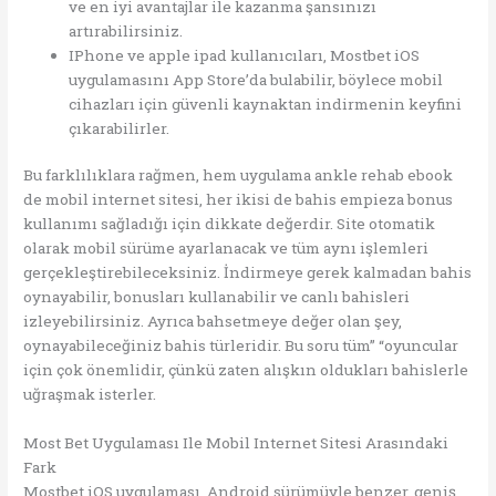
ve en iyi avantajlar ile kazanma şansınızı
artırabilirsiniz.
IPhone ve apple ipad kullanıcıları, Mostbet iOS
uygulamasını App Store’da bulabilir, böylece mobil
cihazları için güvenli kaynaktan indirmenin keyfini
çıkarabilirler.
Bu farklılıklara rağmen, hem uygulama ankle rehab ebook
de mobil internet sitesi, her ikisi de bahis empieza bonus
kullanımı sağladığı için dikkate değerdir. Site otomatik
olarak mobil sürüme ayarlanacak ve tüm aynı işlemleri
gerçekleştirebileceksiniz. İndirmeye gerek kalmadan bahis
oynayabilir, bonusları kullanabilir ve canlı bahisleri
izleyebilirsiniz. Ayrıca bahsetmeye değer olan şey,
oynayabileceğiniz bahis türleridir. Bu soru tüm” “oyuncular
için çok önemlidir, çünkü zaten alışkın oldukları bahislerle
uğraşmak isterler.
Most Bet Uygulaması Ile Mobil Internet Sitesi Arasındaki
Fark
Mostbet iOS uygulaması, Android sürümüyle benzer, geniş