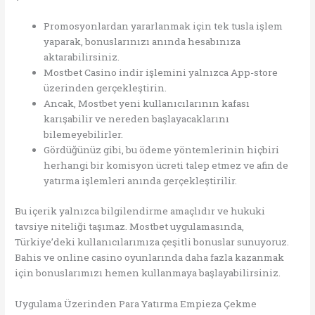
Promosyonlardan yararlanmak için tek tusla işlem
yaparak, bonuslarınızı anında hesabınıza
aktarabilirsiniz.
Mostbet Casino indir işlemini yalnızca App-store
üzerinden gerçekleştirin.
Ancak, Mostbet yeni kullanıcılarının kafası
karışabilir ve nereden başlayacaklarını
bilemeyebilirler.
Gördüğünüz gibi, bu ödeme yöntemlerinin hiçbiri
herhangi bir komisyon ücreti talep etmez ve afin de
yatırma işlemleri anında gerçekleştirilir.
Bu içerik yalnızca bilgilendirme amaçlıdır ve hukuki
tavsiye niteliği taşımaz. Mostbet uygulamasında,
Türkiye’deki kullanıcılarımıza çeşitli bonuslar sunuyoruz.
Bahis ve online casino oyunlarında daha fazla kazanmak
için bonuslarımızı hemen kullanmaya başlayabilirsiniz.
Uygulama Üzerinden Para Yatırma Empieza Çekme