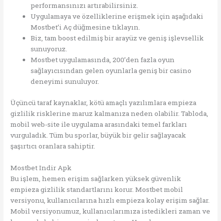
performansınızı artırabilirsiniz.
Uygulamaya ve özelliklerine erişmek için aşağıdaki
Mostbet’i Aç düğmesine tıklayın.
Biz, tam boost edilmiş bir arayüz ve geniş işlevsellik
sunuyoruz.
Mostbet uygulamasında, 200’den fazla oyun
sağlayıcısından gelen oyunlarla geniş bir casino
deneyimi sunuluyor.
Üçüncü taraf kaynaklar, kötü amaçlı yazılımlara empieza
gizlilik risklerine maruz kalmanıza neden olabilir. Tabloda,
mobil web-site ile uygulama arasındaki temel farkları
vurguladık. Tüm bu sporlar, büyük bir gelir sağlayacak
şaşırtıcı oranlara sahiptir.
Mostbet Indir Apk
Bu işlem, hemen erişim sağlarken yüksek güvenlik
empieza gizlilik standartlarını korur. Mostbet mobil
versiyonu, kullanıcılarına hızlı empieza kolay erişim sağlar.
Mobil versiyonumuz, kullanıcılarımıza istedikleri zaman ve