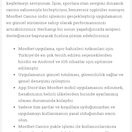
keşfetmeyi seviyorum. İşim, sporlara olan sevgimi dinamik
casino sahnesiyle birleştiriyor, benzersiz içgörüler sunuyor.
Mostbet Casino indir işlemini gerçekleştirip uygulamanın
en güncel sürümüne sahip olarak performansınızı
artırabilirsiniz. Herhangi bir sorun yaşadığınızda müşteri
desteğimize başvurarak hızlıca çözüm edebilirsiniz.
Mostbet uygulama, spor bahisleri tutkunları için
Türkiye’de en çok tercih edilen seçeneklerden
biridir ve Android ve iOS cihazlar için optimize
edilmiştir.
Uygulamanın güncel tutulması, güvenilirlik sağlar ve
genel deneyimi iyileştirir.
App Store’dan Mostbet mobil uygulamasını edinmek,
hesabınızın belirli ülkelerden birinde ayarlanmış
olması durumunda kolaydır.
Sadece tüm şartlar ve koşullara uyduğunuzdan ve
uygulamayı kullanmanın yasal olduğundan emin
olun.
Mostbet Casino yukle işlemi ile kullanıcılarımıza