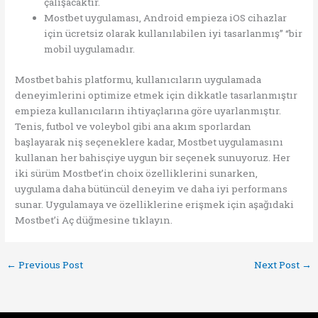
çalışacaktır.
Mostbet uygulaması, Android empieza iOS cihazlar
için ücretsiz olarak kullanılabilen iyi tasarlanmış” “bir
mobil uygulamadır.
Mostbet bahis platformu, kullanıcıların uygulamada
deneyimlerini optimize etmek için dikkatle tasarlanmıştır
empieza kullanıcıların ihtiyaçlarına göre uyarlanmıştır.
Tenis, futbol ve voleybol gibi ana akım sporlardan
başlayarak niş seçeneklere kadar, Mostbet uygulamasını
kullanan her bahisçiye uygun bir seçenek sunuyoruz. Her
iki sürüm Mostbet’in choix özelliklerini sunarken,
uygulama daha bütüncül deneyim ve daha iyi performans
sunar. Uygulamaya ve özelliklerine erişmek için aşağıdaki
Mostbet’i Aç düğmesine tıklayın.
←
Previous Post
Next Post
→