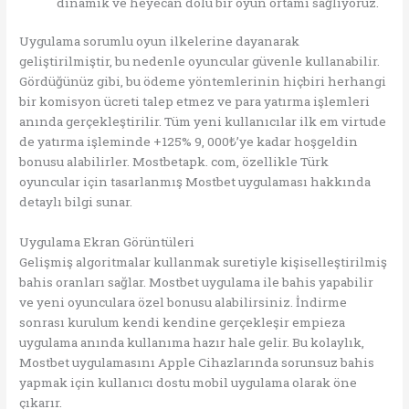
dinamik ve heyecan dolu bir oyun ortamı sağlıyoruz.
Uygulama sorumlu oyun ilkelerine dayanarak
geliştirilmiştir, bu nedenle oyuncular güvenle kullanabilir.
Gördüğünüz gibi, bu ödeme yöntemlerinin hiçbiri herhangi
bir komisyon ücreti talep etmez ve para yatırma işlemleri
anında gerçekleştirilir. Tüm yeni kullanıcılar ilk em virtude
de yatırma işleminde +125% 9, 000₺’ye kadar hoşgeldin
bonusu alabilirler. Mostbetapk. com, özellikle Türk
oyuncular için tasarlanmış Mostbet uygulaması hakkında
detaylı bilgi sunar.
Uygulama Ekran Görüntüleri
Gelişmiş algoritmalar kullanmak suretiyle kişiselleştirilmiş
bahis oranları sağlar. Mostbet uygulama ile bahis yapabilir
ve yeni oyunculara özel bonusu alabilirsiniz. İndirme
sonrası kurulum kendi kendine gerçekleşir empieza
uygulama anında kullanıma hazır hale gelir. Bu kolaylık,
Mostbet uygulamasını Apple Cihazlarında sorunsuz bahis
yapmak için kullanıcı dostu mobil uygulama olarak öne
çıkarır.