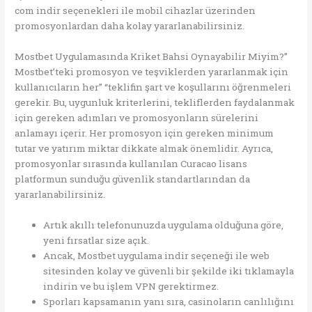
com indir seçenekleri ile mobil cihazlar üzerinden
promosyonlardan daha kolay yararlanabilirsiniz.
Mostbet Uygulamasında Kriket Bahsi Oynayabilir Miyim?”
Mostbet’teki promosyon ve teşviklerden yararlanmak için
kullanıcıların her” “teklifin şart ve koşullarını öğrenmeleri
gerekir. Bu, uygunluk kriterlerini, tekliflerden faydalanmak
için gereken adımları ve promosyonların sürelerini
anlamayı içerir. Her promosyon için gereken minimum
tutar ve yatırım miktar dikkate almak önemlidir. Ayrıca,
promosyonlar sırasında kullanılan Curacao lisans
platformun sunduğu güvenlik standartlarından da
yararlanabilirsiniz.
Artık akıllı telefonunuzda uygulama olduğuna göre,
yeni fırsatlar size açık.
Ancak, Mostbet uygulama indir seçeneği ile web
sitesinden kolay ve güvenli bir şekilde iki tıklamayla
indirin ve bu işlem VPN gerektirmez.
Sporları kapsamanın yanı sıra, casinoların canlılığını