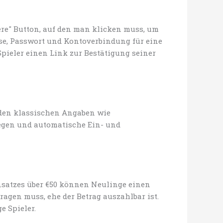
iere" Button, auf den man klicken muss, um
sse, Passwort und Kontoverbindung für eine
pieler einen Link zur Bestätigung seiner
 den klassischen Angaben wie
legen und automatische Ein- und
nsatzes über €50 können Neulinge einen
agen muss, ehe der Betrag auszahlbar ist.
e Spieler.