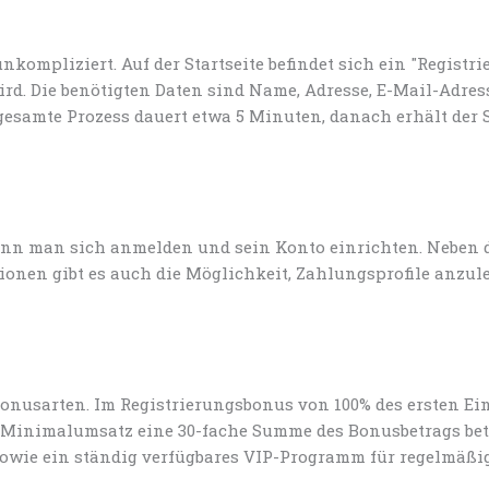
nkompliziert. Auf der Startseite befindet sich ein "Registr
ird. Die benötigten Daten sind Name, Adresse, E-Mail-Adre
samte Prozess dauert etwa 5 Minuten, danach erhält der S
kann man sich anmelden und sein Konto einrichten. Neben
onen gibt es auch die Möglichkeit, Zahlungsprofile anzu
onusarten. Im Registrierungsbonus von 100% des ersten Ei
r Minimalumsatz eine 30-fache Summe des Bonusbetrags betr
owie ein ständig verfügbares VIP-Programm für regelmäßig