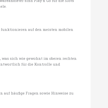
wareanbieter sind Play’n Go für die Slots
ele.
le funktionieren auf den meisten mobilen
t, was sich wie gewohnt im oberen rechten
ntwortlich für die Kontrolle und
en auf häufige Fragen sowie Hinweise zu