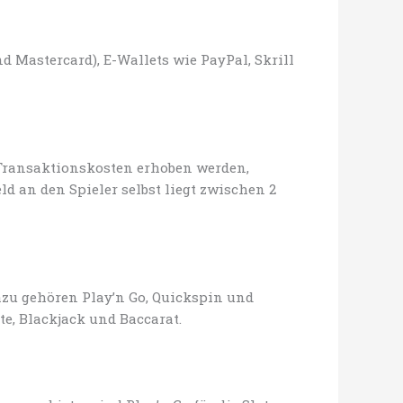
 Mastercard), E-Wallets wie PayPal, Skrill
 Transaktionskosten erhoben werden,
ld an den Spieler selbst liegt zwischen 2
azu gehören Play’n Go, Quickspin und
e, Blackjack und Baccarat.