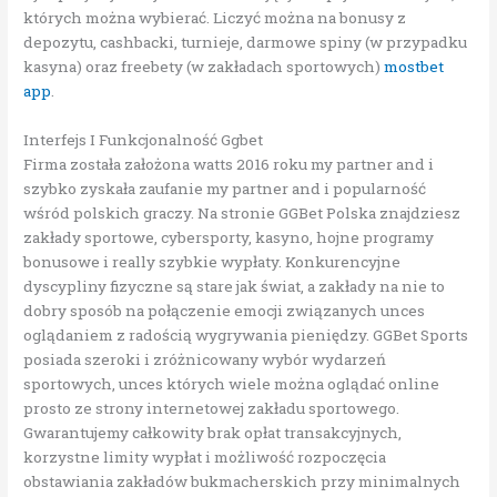
których można wybierać. Liczyć można na bonusy z
depozytu, cashbacki, turnieje, darmowe spiny (w przypadku
kasyna) oraz freebety (w zakładach sportowych)
mostbet
app
.
Interfejs I Funkcjonalność Ggbet
Firma została założona watts 2016 roku my partner and i
szybko zyskała zaufanie my partner and i popularność
wśród polskich graczy. Na stronie GGBet Polska znajdziesz
zakłady sportowe, cybersporty, kasyno, hojne programy
bonusowe i really szybkie wypłaty. Konkurencyjne
dyscypliny fizyczne są stare jak świat, a zakłady na nie to
dobry sposób na połączenie emocji związanych unces
oglądaniem z radością wygrywania pieniędzy. GGBet Sports
posiada szeroki i zróżnicowany wybór wydarzeń
sportowych, unces których wiele można oglądać online
prosto ze strony internetowej zakładu sportowego.
Gwarantujemy całkowity brak opłat transakcyjnych,
korzystne limity wypłat i możliwość rozpoczęcia
obstawiania zakładów bukmacherskich przy minimalnych