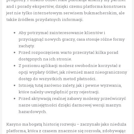
and i porady ekspertów, dzięki czemu platforma konstruera
jest nie tylko internetowym serwisem bukmacherskim, ale
także źródłem przydatnych informacji.
Aby potrzymać zainteresowanie klientów i
przyciągnąć nowych graczy, casa stosuje różne formy
zachęty.
Przed rozpoczęciem warto przeczytać kilka porad
dostępnych na ich stronie.
Z poziomu aplikacji możesz swobodnie korzystać z
opcji wypłaty GGBet, jak również masz nieograniczony
dostęp do wszystkich metod płatności.
Istnieją tutaj zarówno zalety, jak i pewne wyzwania,
które należy uwzględnić przy rejestracji.
Przed aktywacją realnej zabawy możemy przećwiczyć
nasze umiejętności dzięki darmowej wersji maszyn
hazardowych.
Kasyno ma bogatą historię rozwoju – zaczynało jako nieduża
platforma, która z czasem znacznie się rozrosła, zdobywając