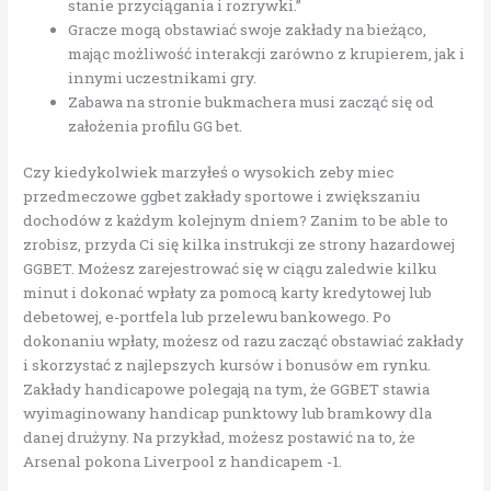
stanie przyciągania i rozrywki.”
Gracze mogą obstawiać swoje zakłady na bieżąco,
mając możliwość interakcji zarówno z krupierem, jak i
innymi uczestnikami gry.
Zabawa na stronie bukmachera musi zacząć się od
założenia profilu GG bet.
Czy kiedykolwiek marzyłeś o wysokich zeby miec
przedmeczowe ggbet zakłady sportowe i zwiększaniu
dochodów z każdym kolejnym dniem? Zanim to be able to
zrobisz, przyda Ci się kilka instrukcji ze strony hazardowej
GGBET. Możesz zarejestrować się w ciągu zaledwie kilku
minut i dokonać wpłaty za pomocą karty kredytowej lub
debetowej, e-portfela lub przelewu bankowego. Po
dokonaniu wpłaty, możesz od razu zacząć obstawiać zakłady
i skorzystać z najlepszych kursów i bonusów em rynku.
Zakłady handicapowe polegają na tym, że GGBET stawia
wyimaginowany handicap punktowy lub bramkowy dla
danej drużyny. Na przykład, możesz postawić na to, że
Arsenal pokona Liverpool z handicapem -1.