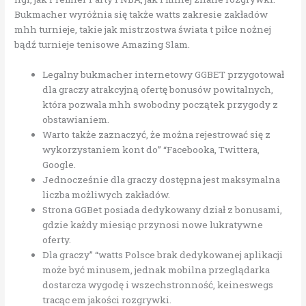
Bukmacher wyróżnia się także watts zakresie zakładów
mhh turnieje, takie jak mistrzostwa świata t piłce nożnej
bądź turnieje tenisowe Amazing Slam.
Legalny bukmacher internetowy GGBET przygotował
dla graczy atrakcyjną ofertę bonusów powitalnych,
która pozwala mhh swobodny początek przygody z
obstawianiem.
Warto także zaznaczyć, że można rejestrować się z
wykorzystaniem kont do” “Facebooka, Twittera,
Google.
Jednocześnie dla graczy dostępna jest maksymalna
liczba możliwych zakładów.
Strona GGBet posiada dedykowany dział z bonusami,
gdzie każdy miesiąc przynosi nowe lukratywne
oferty.
Dla graczy” “watts Polsce brak dedykowanej aplikacji
może być minusem, jednak mobilna przeglądarka
dostarcza wygodę i wszechstronność, keineswegs
tracąc em jakości rozgrywki.