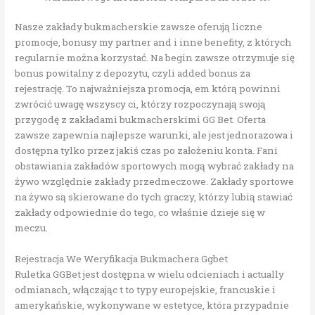
Nasze zakłady bukmacherskie zawsze oferują liczne
promocje, bonusy my partner and i inne benefity, z których
regularnie można korzystać. Na begin zawsze otrzymuje się
bonus powitalny z depozytu, czyli added bonus za
rejestrację. To najważniejsza promocja, em którą powinni
zwrócić uwagę wszyscy ci, którzy rozpoczynają swoją
przygodę z zakładami bukmacherskimi GG Bet. Oferta
zawsze zapewnia najlepsze warunki, ale jest jednorazowa i
dostępna tylko przez jakiś czas po założeniu konta. Fani
obstawiania zakładów sportowych mogą wybrać zakłady na
żywo względnie zakłady przedmeczowe. Zakłady sportowe
na żywo są skierowane do tych graczy, którzy lubią stawiać
zakłady odpowiednie do tego, co właśnie dzieje się w
meczu.
Rejestracja We Weryfikacja Bukmachera Ggbet
Ruletka GGBet jest dostępna w wielu odcieniach i actually
odmianach, włączając t to typy europejskie, francuskie i
amerykańskie, wykonywane w estetyce, która przypadnie