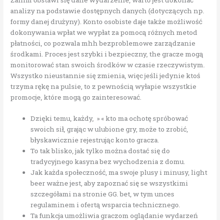
analizy na podstawie dostępnych danych (dotyczących np.
formy danej drużyny). Konto osobiste daje także możliwość
dokonywania wpłat we wypłat za pomocą różnych metod
płatności, co pozwala mhh bezproblemowe zarządzanie
środkami. Proces jest szybki i bezpieczny, the gracze mogą
monitorować stan swoich środków w czasie rzeczywistym.
Wszystko nieustannie się zmienia, więc jeśli jedynie ktoś
trzyma rękę na pulsie, to z pewnością wyłapie wszystkie
promocje, które mogą go zainteresować.
Dzięki temu, każdy, » « kto ma ochotę spróbować
swoich sił, grając w ulubione gry, może to zrobić,
błyskawicznie rejestrując konto gracza.
To tak blisko, jak tylko można dostać się do
tradycyjnego kasyna bez wychodzenia z domu.
Jak każda społeczność, ma swoje plusy i minusy, light
beer ważne jest, aby zapoznać się se wszystkimi
szczegółami na stronie GG. bet, w tym unces
regulaminem i ofertą wsparcia technicznego.
Ta funkcja umożliwia graczom oglądanie wydarzeń