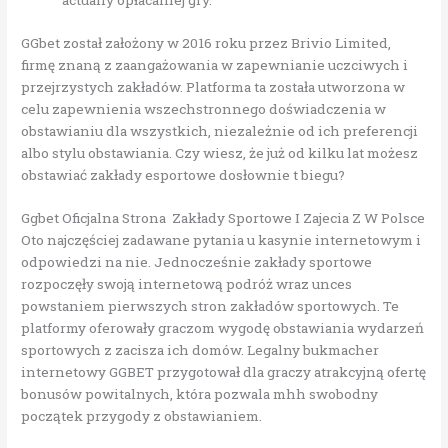
actually opłacalnej gry.
GGbet został założony w 2016 roku przez Brivio Limited,
firmę znaną z zaangażowania w zapewnianie uczciwych i
przejrzystych zakładów. Platforma ta została utworzona w
celu zapewnienia wszechstronnego doświadczenia w
obstawianiu dla wszystkich, niezależnie od ich preferencji
albo stylu obstawiania. Czy wiesz, że już od kilku lat możesz
obstawiać zakłady esportowe dosłownie t biegu?
Ggbet Oficjalna Strona ️ Zakłady Sportowe I Zajecia Z W Polsce
Oto najczęściej zadawane pytania u kasynie internetowym i
odpowiedzi na nie. Jednocześnie zakłady sportowe
rozpoczęły swoją internetową podróż wraz unces
powstaniem pierwszych stron zakładów sportowych. Te
platformy oferowały graczom wygodę obstawiania wydarzeń
sportowych z zacisza ich domów. Legalny bukmacher
internetowy GGBET przygotował dla graczy atrakcyjną ofertę
bonusów powitalnych, która pozwala mhh swobodny
początek przygody z obstawianiem.