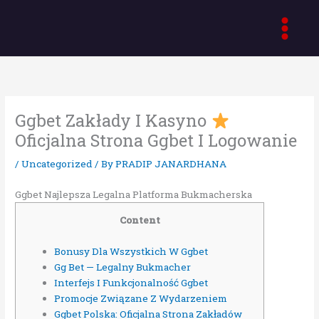
Skip
to
content
Ggbet Zakłady I Kasyno
Oficjalna Strona Ggbet I Logowanie
/
Uncategorized
/ By
PRADIP JANARDHANA
Ggbet Najlepsza Legalna Platforma Bukmacherska
Content
Bonusy Dla Wszystkich W Ggbet
Gg Bet — Legalny Bukmacher
Interfejs I Funkcjonalność Ggbet
Promocje Związane Z Wydarzeniem
Ggbet Polska: Oficjalna Strona Zakładów