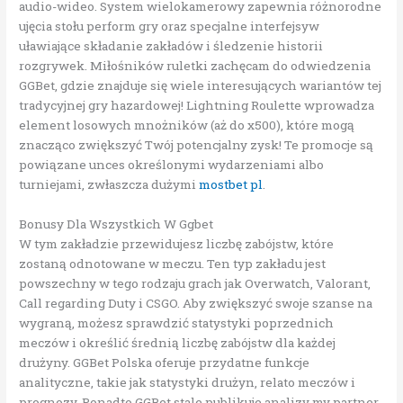
audio-wideo. System wielokamerowy zapewnia różnorodne
ujęcia stołu perform gry oraz specjalne interfejsyw
uławiające składanie zakładów i śledzenie historii
rozgrywek. Miłośników ruletki zachęcam do odwiedzenia
GGBet, gdzie znajduje się wiele interesujących wariantów tej
tradycyjnej gry hazardowej! Lightning Roulette wprowadza
element losowych mnożników (aż do x500), które mogą
znacząco zwiększyć Twój potencjalny zysk! Te promocje są
powiązane unces określonymi wydarzeniami albo
turniejami, zwłaszcza dużymi
mostbet pl
.
Bonusy Dla Wszystkich W Ggbet
W tym zakładzie przewidujesz liczbę zabójstw, które
zostaną odnotowane w meczu. Ten typ zakładu jest
powszechny w tego rodzaju grach jak Overwatch, Valorant,
Call regarding Duty i CSGO. Aby zwiększyć swoje szanse na
wygraną, możesz sprawdzić statystyki poprzednich
meczów i określić średnią liczbę zabójstw dla każdej
drużyny. GGBet Polska oferuje przydatne funkcje
analityczne, takie jak statystyki drużyn, relato meczów i
prognozy. Ponadto GGBet stale publikuje analizy my partner