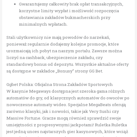
Gwarantujemy całkowity brak opłat transakcyjnych,
korzystne limity wypłat i możliwość rozpoczęcia
obstawiania zakładów bukmacherskich przy
minimalnych wpłatach.
Stali użytkownicy nie mają powodów do narzekań,
ponieważ regularnie dodajemy kolejne promocje, które
urozmaicają ich pobyt na naszym portalu. Zawsze można
liczyć na cashback, ubezpieczenie zakładu, czy
standardowy bonus od depozytu. Wszystkie aktualne oferty
są dostępne w zakładce „Bonusy” strony GG Bet.
Ggbet Polska: Oficjalna Strona Zakładów Sportowych
W kasynie Megaways dostępna jest szeroka gama różnych
automatów do gry, od klasycznych automatów do owoców po
nowoczesne automaty wideo. Specjalne MegaBeats oferują
zarówno klasyki, jak i nowości, takie jak Very Sushi czy
Massive Fortune. Gracze mogą również sprawdzić swoje
umiejętności z progresywnymi jackpotami! Ruletka Ruletka
jest jedną unces najstarszych gier kasynowych, które wciąż