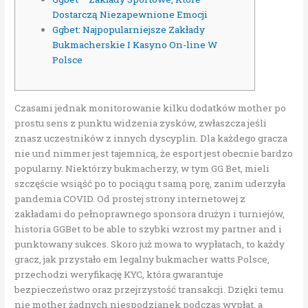
Dostarczą Niezapewnione Emocji
Ggbet: Najpopularniejsze Zakłady
Bukmacherskie I Kasyno On-line W
Polsce
Czasami jednak monitorowanie kilku dodatków mother po
prostu sens z punktu widzenia zysków, zwłaszcza jeśli
znasz uczestników z innych dyscyplin. Dla każdego gracza
nie und nimmer jest tajemnicą, że esport jest obecnie bardzo
popularny. Niektórzy bukmacherzy, w tym GG Bet, mieli
szczęście wsiąść po to pociągu t samą porę, zanim uderzyła
pandemia COVID. Od prostej strony internetowej z
zakładami do pełnoprawnego sponsora drużyn i turniejów,
historia GGBet to be able to szybki wzrost my partner and i
punktowany sukces. Skoro już mowa to wypłatach, to każdy
gracz, jak przystało em legalny bukmacher watts Polsce,
przechodzi weryfikację KYC, która gwarantuje
bezpieczeństwo oraz przejrzystość transakcji. Dzięki temu
nie mother żadnych niespodzianek podczas wypłat, a