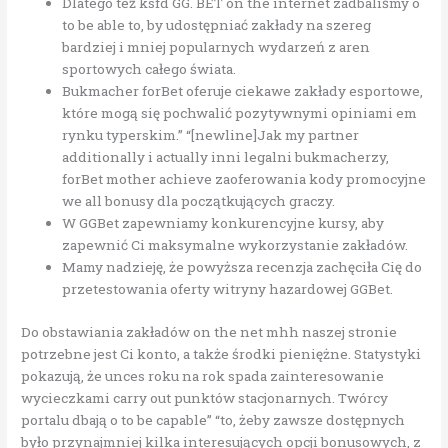
Dlatego też ksfd GG. BET on the internet zadbaliśmy o
to be able to, by udostępniać zakłady na szereg
bardziej i mniej popularnych wydarzeń z aren
sportowych całego świata.
Bukmacher forBet oferuje ciekawe zakłady esportowe,
które mogą się pochwalić pozytywnymi opiniami em
rynku typerskim.” “[newline]Jak my partner
additionally i actually inni legalni bukmacherzy,
forBet mother achieve zaoferowania kody promocyjne
we all bonusy dla początkujących graczy.
W GGBet zapewniamy konkurencyjne kursy, aby
zapewnić Ci maksymalne wykorzystanie zakładów.
Mamy nadzieję, że powyższa recenzja zachęciła Cię do
przetestowania oferty witryny hazardowej GGBet.
Do obstawiania zakładów on the net mhh naszej stronie
potrzebne jest Ci konto, a także środki pieniężne. Statystyki
pokazują, że unces roku na rok spada zainteresowanie
wycieczkami carry out punktów stacjonarnych. Twórcy
portalu dbają o to be capable” “to, żeby zawsze dostępnych
było przynajmniej kilka interesujących opcji bonusowych, z