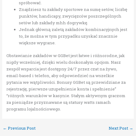
spróbować.
Znajdziesz tu zakłady sportowe na sumę setów, liczbę
punktów, handicapy, zwycięzców poszczególnych
setów lub zakłady mhh dogrywkę.
Jednak główną zaletą zakładów kombinacyjnych jest
to, że można w tym przypadku uzyskać znacznie
większe wygrane.
Obstawianie zakładów w GGBet jest łatwe i różnorodne, jak
nigdy wcześniej, dzięki wielu doskonałym opcjom. Nasz
zespół wsparcia jest dostępny 24/7 przez czat na żywo,
email-based i telefon, aby odpowiedzieć na wszelkie
pytania we wątpliwości. Bonusy GGBet są przewidziane za
rejestrację, pierwsze uzupełnienie konta i spełnienie”
“różnych warunków w kasynie. Stałym aktywnym graczom
za pieniądze przyznawane są statusy watts ramach
programu lojalnościowego.
←
Previous Post
Next Post
→