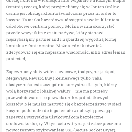
Obsługa Klienta – Profesjonalne Wsparcie Na Każdym Etapie
Ostatnią rzeczą, której przyjrzeliśmy się w Fontan Online
casino jest obsługa klienta świadczona przez in order to
kasyno. Ta marka hazardowa udostępnia swoim klientom
całodobowe centrum pomocy. Można w nim skorzystać
przede wszystkim z czatu na żywo, który stanowi
najszybszą my partner and i najbardziej wygodną formę
kontaktu z fontancasino. Można jednak również
zdecydować się em napisanie wiadomości mhh adres [email
protected].
Zapewniamy sloty wideo, owocowe, tradycyjne, jackpot,
Megaways, Reward Buy i keineswegs tylko. Taka
elastyczność jest szczególnie korzystna dla tych, którzy
wolą korzystać z lokalnej waluty — nie ma potrzeby
przewalutowania, co pozwala uniknąć dodatkowych
kosztów. Nie musisz martwić się o bezpieczeństwo w sieci —
kasyno podchodzi do tego tematu z należytą powagą i
zapewnia wszystkim użytkownikom bezpieczne
środowisko do gry. W tym celu witryna jest zabezpieczona
nowoczesnym szyfrowaniem SSL (Secure Socket Layer).