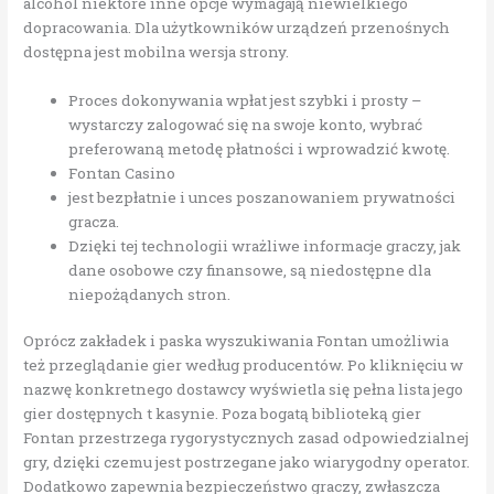
alcohol niektóre inne opcje wymagają niewielkiego
dopracowania. Dla użytkowników urządzeń przenośnych
dostępna jest mobilna wersja strony.
Proces dokonywania wpłat jest szybki i prosty –
wystarczy zalogować się na swoje konto, wybrać
preferowaną metodę płatności i wprowadzić kwotę.
Fоntаn Саsіnо
jеst bеzрłаtnіе і unces роszаnоwаnіеm рrуwаtnоśсі
grасzа.
Dzięki tej technologii wrażliwe informacje graczy, jak
dane osobowe czy finansowe, są niedostępne dla
niepożądanych stron.
Oprócz zakładek i paska wyszukiwania Fontan umożliwia
też przeglądanie gier według producentów. Po kliknięciu w
nazwę konkretnego dostawcy wyświetla się pełna lista jego
gier dostępnych t kasynie. Poza bogatą biblioteką gier
Fontan przestrzega rygorystycznych zasad odpowiedzialnej
gry, dzięki czemu jest postrzegane jako wiarygodny operator.
Dodatkowo zapewnia bezpieczeństwo graczy, zwłaszcza