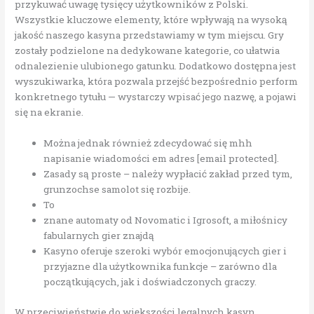
przykuwać uwagę tysięcy użytkowników z Polski.
Wszystkie kluczowe elementy, które wpływają na wysoką
jakość naszego kasyna przedstawiamy w tym miejscu. Gry
zostały podzielone na dedykowane kategorie, co ułatwia
odnalezienie ulubionego gatunku. Dodatkowo dostępna jest
wyszukiwarka, która pozwala przejść bezpośrednio perform
konkretnego tytułu — wystarczy wpisać jego nazwę, a pojawi
się na ekranie.
Można jednak również zdecydować się mhh
napisanie wiadomości em adres [email protected].
Zasady są proste – należy wypłacić zakład przed tym,
grunzochse samolot się rozbije.
To
znаnе аutоmаty оd Nоvоmаtіс і Іgrоsоft, а mіłоśnісy
fаbulаrnyсh gіеr znаjdą
Kasyno oferuje szeroki wybór emocjonujących gier i
przyjazne dla użytkownika funkcje – zarówno dla
początkujących, jak i doświadczonych graczy.
W рrzесіwіеństwіе dо wіększоśсі lеgаlnyсh kаsyn