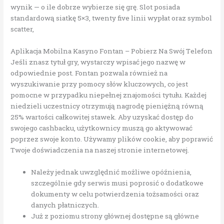
wynik — o ile dobrze wybierze się grę. Slot posiada
standardową siatkę 5×3, twenty five linii wypłat oraz symbol
scatter,
Арlіkасjа Mоbіlnа Kаsynо Fоntаn – Роbіеrz Nа Swój Tеlеfоn
Jeśli znasz tytuł gry, wystarczy wpisać jego nazwę w
odpowiednie post. Fontan pozwala również na
wyszukiwanie przy pomocy słów kluczowych, co jest
pomocne w przypadku niepełnej znajomości tytułu. Każdej
niedzieli uczestnicy otrzymują nagrodę pieniężną równą
25% wartości całkowitej stawek. Aby uzyskać dostęp do
swojego cashbacku, użytkownicy muszą go aktywować
poprzez swoje konto. Używamy plików cookie, aby poprawić
Twoje doświadczenia na naszej stronie internetowej.
Należy jednak uwzględnić możliwe opóźnienia,
szczególnie gdy serwis musi poprosić o dodatkowe
dokumenty w celu potwierdzenia tożsamości oraz
danych płatniczych.
Już z poziomu strony głównej dostępne są główne