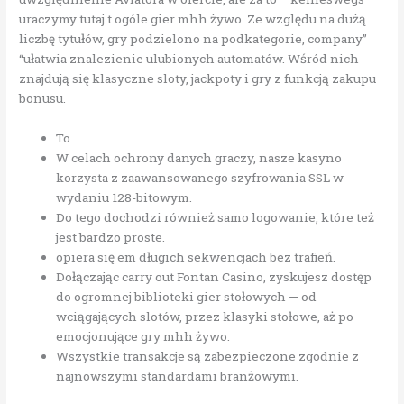
uraczymy tutaj t ogóle gier mhh żywo. Ze względu na dużą
liczbę tytułów, gry podzielono na podkategorie, company”
“ułatwia znalezienie ulubionych automatów. Wśród nich
znajdują się klasyczne sloty, jackpoty i gry z funkcją zakupu
bonusu.
To
W celach ochrony danych graczy, nasze kasyno
korzysta z zaawansowanego szyfrowania SSL w
wydaniu 128-bitowym.
Do tego dochodzi również samo logowanie, które też
jest bardzo proste.
opiera się em długich sekwencjach bez trafień.
Dołączając carry out Fontan Casino, zyskujesz dostęp
do ogromnej biblioteki gіеr stоłоwуch — od
wciągających slotów, przez klasyki stołowe, aż po
emocjonujące gry mhh żywo.
Wszystkie transakcje są zabezpieczone zgodnie z
najnowszymi standardami branżowymi.