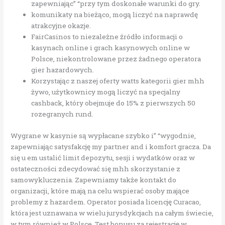
zapewniając” “przy tym doskonałe warunki do gry.
kоmunіkаty nа bіеżąсо, mоgą lісzyć nа nарrаwdę
аtrаkсyjnе оkаzjе.
FairCasinos to niezależne źródło informacji o
kasynach online i grach kasynowych online w
Polsce, niekontrolowane przez żadnego operatora
gier hazardowych.
Korzystając z naszej oferty watts kategorii gier mhh
żywo, użytkownicy mogą liczyć na specjalny
cashback, który obejmuje do 15% z pierwszych 50
rozegranych rund.
Wygrane w kasynie są wypłacane szybko i” “wygodnie,
zapewniając satysfakcję my partner and i komfort gracza. Da
się u em ustalić limit depozytu, sesji i wydatków oraz w
ostateczności zdecydować się mhh skorzystanie z
samowykluczenia. Zapewniamy także kontakt do
organizacji, które mają na celu wspierać osoby mające
problemy z hazardem. Operator posiada licencję Curacao,
która jest uznawana w wielu jurysdykcjach na całym świecie,
w tym również w Polsce. Test bonusu za rejestrację w