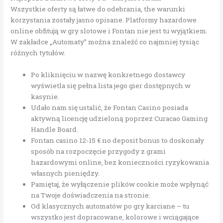
Wszystkie oferty są łatwe do odebrania, the warunki
korzystania zostały jasno opisane. Platformy hazardowe
online obfitują w gry slotowe i Fontan nie jest tu wyjątkiem.
W zakładce „Automaty” można znaleźć co najmniej tysiąc
różnych tytułów.
Po kliknięciu w nazwę konkretnego dostawcy
wyświetla się pełna lista jego gier dostępnych w
kasynie.
Udało nam się ustalić, że Fontan Casino posiada
aktywną licencję udzieloną poprzez Curacao Gaming
Handle Board.
Fontan casino 12-15 € no deposit bonus to doskonały
sposób na rozpoczęcie przygody z grami
hazardowymi online, bez konieczności ryzykowania
własnych pieniędzy.
Pamiętaj, że wyłączenie plików cookie może wpłynąć
na Twoje doświadczenia na stronie.
Od klasycznych automatów po gry karciane – tu
wszystko jest dopracowane, kolorowe i wciągające