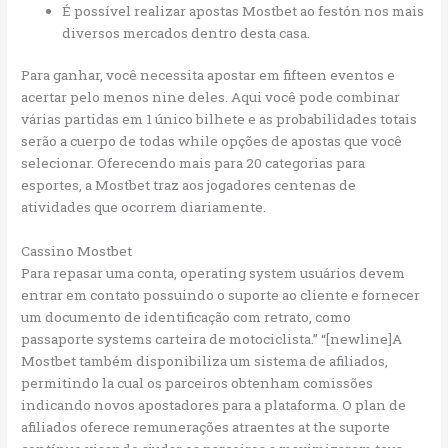
É possível realizar apostas Mostbet ao festón nos mais
diversos mercados dentro desta casa.
Para ganhar, você necessita apostar em fifteen eventos e
acertar pelo menos nine deles. Aqui você pode combinar
várias partidas em 1 único bilhete e as probabilidades totais
serão a cuerpo de todas while opções de apostas que você
selecionar. Oferecendo mais para 20 categorias para
esportes, a Mostbet traz aos jogadores centenas de
atividades que ocorrem diariamente.
Cassino Mostbet
Para repasar uma conta, operating system usuários devem
entrar em contato possuindo o suporte ao cliente e fornecer
um documento de identificação com retrato, como
passaporte systems carteira de motociclista.” “[newline]A
Mostbet também disponibiliza um sistema de afiliados,
permitindo la cual os parceiros obtenham comissões
indicando novos apostadores para a plataforma. O plan de
afiliados oferece remunerações atraentes at the suporte