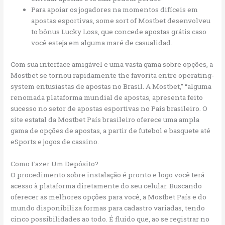
Para apoiar os jogadores na momentos difíceis em
apostas esportivas, some sort of Mostbet desenvolveu
to bônus Lucky Loss, que concede apostas grátis caso
você esteja em alguma maré de casualidad.
Com sua interface amigável e uma vasta gama sobre opções, a
Mostbet se tornou rapidamente the favorita entre operating-
system entusiastas de apostas no Brasil. A Mostbet,” “alguma
renomada plataforma mundial de apostas, apresenta feito
sucesso no setor de apostas esportivas no País brasileiro. O
site estatal da Mostbet País brasileiro oferece uma ampla
gama de opções de apostas, a partir de futebol e basquete até
eSports e jogos de cassino.
Como Fazer Um Depósito?
O procedimento sobre instalação é pronto e logo você terá
acesso à plataforma diretamente do seu celular. Buscando
oferecer as melhores opções para você, a Mostbet País e do
mundo disponibiliza formas para cadastro variadas, tendo
cinco possibilidades ao todo. É fluido que, ao se registrar no