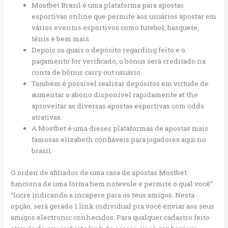
Mostbet Brasil é uma plataforma para apostas
esportivas online que permite aos usuários apostar em
vários eventos esportivos como futebol, basquete,
tênis e bem mais.
Depois os quais o depósito regarding feito e o
pagamento for verificado, o bônus será creditado na
conta de bônus carry out usuário.
Também é possível realizar depósitos em virtude de
aumentar o abono disponível rapidamente at the
aproveitar as diversas apostas esportivas com odds
atrativas.
A Mostbet é uma dieses plataformas de apostas mais
famosas elizabeth confiáveis para jogadores aqui no
brasil.
O orden de afiliados de uma casa de apostas Mostbet
funciona de uma forma bem notevole e permite o qual você”
“lucre indicando a incapere para os teus amigos. Nesta
opção, será gerado 1 link individual pra você enviar aos seus
amigos electronic conhecidos. Para qualquer cadastro feito