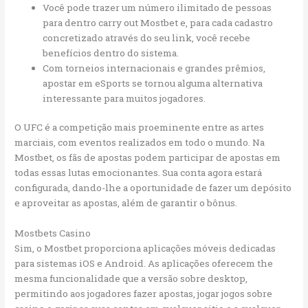
Você pode trazer um número ilimitado de pessoas
para dentro carry out Mostbet e, para cada cadastro
concretizado através do seu link, você recebe
benefícios dentro do sistema.
Com torneios internacionais e grandes prêmios,
apostar em eSports se tornou alguma alternativa
interessante para muitos jogadores.
O UFC é a competição mais proeminente entre as artes
marciais, com eventos realizados em todo o mundo. Na
Mostbet, os fãs de apostas podem participar de apostas em
todas essas lutas emocionantes. Sua conta agora estará
configurada, dando-lhe a oportunidade de fazer um depósito
e aproveitar as apostas, além de garantir o bônus.
Mostbets Casino
Sim, o Mostbet proporciona aplicações móveis dedicadas
para sistemas iOS e Android. As aplicações oferecem the
mesma funcionalidade que a versão sobre desktop,
permitindo aos jogadores fazer apostas, jogar jogos sobre