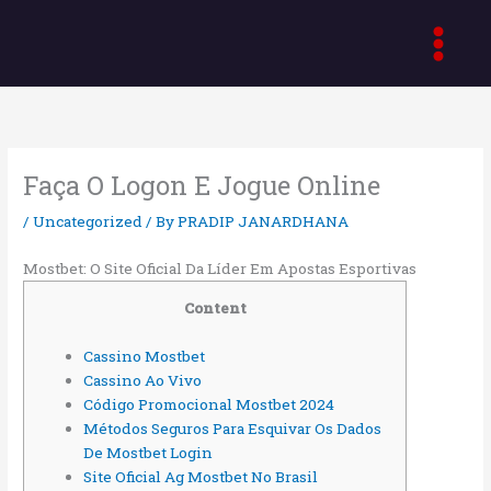
Skip
to
content
Faça O Logon E Jogue Online
/
Uncategorized
/ By
PRADIP JANARDHANA
Mostbet: O Site Oficial Da Líder Em Apostas Esportivas
Content
Cassino Mostbet
Cassino Ao Vivo
Código Promocional Mostbet 2024
Métodos Seguros Para Esquivar Os Dados
De Mostbet Login
Site Oficial Ag Mostbet No Brasil