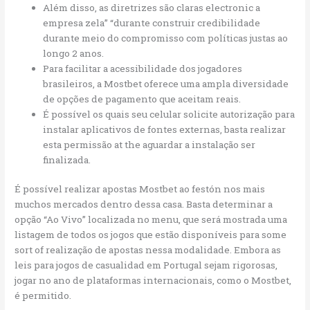
Além disso, as diretrizes são claras electronic a
empresa zela” “durante construir credibilidade
durante meio do compromisso com políticas justas ao
longo 2 anos.
Para facilitar a acessibilidade dos jogadores
brasileiros, a Mostbet oferece uma ampla diversidade
de opções de pagamento que aceitam reais.
É possível os quais seu celular solicite autorização para
instalar aplicativos de fontes externas, basta realizar
esta permissão at the aguardar a instalação ser
finalizada.
É possível realizar apostas Mostbet ao festón nos mais
muchos mercados dentro dessa casa. Basta determinar a
opção “Ao Vivo” localizada no menu, que será mostrada uma
listagem de todos os jogos que estão disponíveis para some
sort of realização de apostas nessa modalidade. Embora as
leis para jogos de casualidad em Portugal sejam rigorosas,
jogar no ano de plataformas internacionais, como o Mostbet,
é permitido.