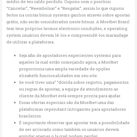
médio de teu saldo perdido. Cupons com o position
“Cancelar”, “Reembolsar” e “Resgatar”, assim lo que cupons
feitos na contas bônus systems ganhos através sobre apostas
grátis, não serão considerados neste bônus. A Mostbet Brasil
tem teus próprios termos electronic condições, e operating
system usuários devem lê-los e compreendê-los maraudage
de utilizar a plataforma.
Seja afin de apostadores experientes systems para
aqueles la cual estão começando agora, a Mostbet
proporciona uma ampla variedade de opções
elizabeth funcionalidades em seu site.
Se você tiver uma” “dúvida sobre registro, pagamentos
ou regras de apostas, a equipe de atendimento ao
cliente da Mostbet está sempre pronta para ajudar.
Essas ofertas especiais são da Mostbet uma das
plataformas cependant intrigantes para apostadores
brasileiros.
É importante observar que apostar tem a possibilidade
de ser arriscado como também os usuários devem
envidar apenas o la cual podem perder.