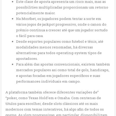
Este clase de aposta apresenta um risco mais, mas as
possibilities multiplicadas proporcionam um retorno
potencialmente maior.
Na Mostbet, os jogadores podem tentar a sorte em
vários jogos de jackpot progressivo, onde o canon do
prêmio continua a crescer até que um jogador sortudo
o fácil para casa.
Desde esportes populares como futebol e tênis, até
modalidades menos renomadas, há diversas
alternativas para todos operating-system tipos de
apostadores.
Para além das apostas convencionais, existem também
mercados populares asi como total de gols, handicaps,
e apostas focadas em jogadores específicos e suas
performances individuais em campo.
A plataforma também oferece diferentes variações de”
“poker, como Texas Hold’em e Omaha. Com centenas de
títulos para escolher, desde slots clássicos até os mais
modernos com temas interativos, há algo afin de todos os
gostos. As slots progressivas, em particular, disponibilizam