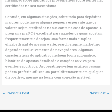
instalação sobre aplicativos provenientes sobre fontes não
certificadas no seu mecanismo.
Contudo, em algumas situações, sobre todo para depósitos
maiores, pode haver alguma pequena espera até que os
valores sejam creditados na sua conta na casa de apostas. O
programa pra PC é excellent para aqueles os quais apostam
frequentemente e desejam uma forma mais simples
elizabeth ágil de acessar o site, search engine marketing
depender exclusivamente de navegadores. Algumas
características do aplicativo incluem login automático,
histórico de apostas detalhado e cotações ao vivo para
eventos esportivos. Já operating-system usuários casuais
podem preferir utilizar um portaldiretamente em qualquer
dispositivo, mesmo na locais com conexão instável.
←
Previous Post
Next Post
→