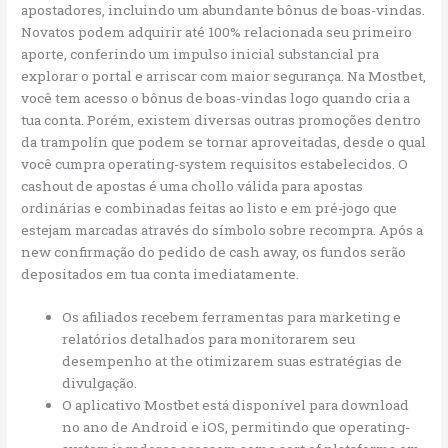
apostadores, incluindo um abundante bônus de boas-vindas.
Novatos podem adquirir até 100% relacionada seu primeiro
aporte, conferindo um impulso inicial substancial pra
explorar o portal e arriscar com maior segurança. Na Mostbet,
você tem acesso o bônus de boas-vindas logo quando cria a
tua conta. Porém, existem diversas outras promoções dentro
da trampolín que podem se tornar aproveitadas, desde o qual
você cumpra operating-system requisitos estabelecidos. O
cashout de apostas é uma chollo válida para apostas
ordinárias e combinadas feitas ao listo e em pré-jogo que
estejam marcadas através do símbolo sobre recompra. Após a
new confirmação do pedido de cash away, os fundos serão
depositados em tua conta imediatamente.
Os afiliados recebem ferramentas para marketing e
relatórios detalhados para monitorarem seu
desempenho at the otimizarem suas estratégias de
divulgação.
O aplicativo Mostbet está disponível para download
no ano de Android e iOS, permitindo que operating-