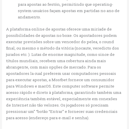
para apostas ao festón, permitindo que operating-
system usuários façam apostas em partidas no ano de
andamento.
A plataforma online de apostas oferece uma miríade de
possibilidades de apostas no boxe. Os apostadores podem
executar previsões sobre um vencedor do pelea, o round
final, ou mesmo o método da vitória (nocaute, veredicto dos
jurados etc. ). Lutas de enorme magnitude, como since de
títulos mundiais, recebem uma cobertura ainda mais
abrangente, com mais opções de mercado. Para os
apostadores la cual preferem usar computadores pessoais
para executar apostas, a Mostbet fornece um consumidor
para Windows e macOS. Este computer software permite
acesso rápido e direto à plataforma, garantindo também uma
experiência também estável, especialmente em conexões
de Internet não tão velozes. Os jogadores só precisam
pressionar um” “botão “Entrar” e fornecer suas credenciais
para acesso (endereço para e-mail e senha).