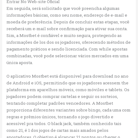
Entrar No Web-site Oficial
Em seguida, será solicitado que você preencha algumas
informações básicas, como seu nome, endereço de e-mail e
moeda de preferência. Depois de concluir estas etapas, você
receberá um e-mail sobre confirmação para ativar sua conta.
Sim, a Mostbet é confiável e muito segura, protegendo as
informações de los dos os jogadores, oferecendo métodos de
pagamento práticos e sendo licenciada. Com while apostas
combinadas, você pode selecionar vários mercados em uma
única aposta.
O aplicativo Mostbet está disponível para download no ano
de Android e iOS, permitindo que os jogadores acessem the
plataforma em aparelhos móveis, como móviles e tablets. Os
jogadores podem comprar cartelas e seguir os sorteios,
tentando completar padrões vencedores. A Mostbet
proporciona diferentes variantes sobre bingo, cada uma com
regras e prêmios únicos, tornando o jogo divertido e
acessível pra todos. O black jack, também conhecido tais
como 21, é 1 dos jogos de cartas mais amados pelos
apostadores. O objetivo é alcançar 21 pontos ou chegar o