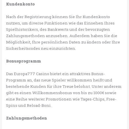
Kundenkonto
Nach der Registrierung können Sie Ihr Kundenkonto
nutzen, um diverse Funktionen wie das Einsehen Ihres
Spielhistorikers, des Bankwerts und der bevorzugten
Zahlungsmethoden anzusehen. Außerdem haben Sie die
Möglichkeit, Ihre persönlichen Daten zu ändern oder Ihre
Sicherheitscodes neu einzurichten.
Bonusprogramm
Das Europa777 Casino bietet ein attraktives Bonus-
Programm an, das neue Spieler willkommen heißt und
bestehende Kunden für ihre Treue belohnt. Unter anderem
gibt es einen Willkommensbonus von bis zu 1000€ sowie
eine Reihe weiterer Promotionen wie Tages-Chips, Free-
Spins und Reload-Boni.
Zahlungsmethoden