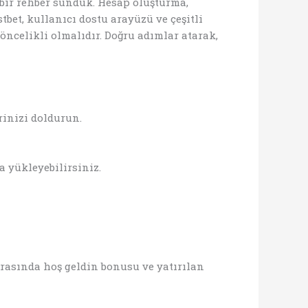
 bir rehber sunduk. Hesap oluşturma,
bet, kullanıcı dostu arayüzü ve çeşitli
ncelikli olmalıdır. Doğru adımlar atarak,
rinizi doldurun.
a yükleyebilirsiniz.
arasında hoş geldin bonusu ve yatırılan