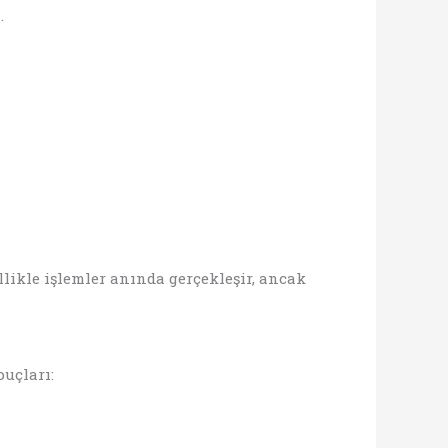
.
likle işlemler anında gerçekleşir, ancak
puçları: