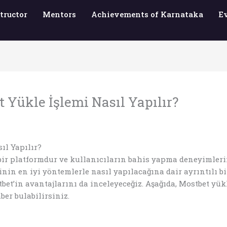
tructor
Mentors
Achievements of Karnataka
E
 Yükle İşlemi Nasıl Yapılır?
ıl Yapılır?
ir platformdur ve kullanıcıların bahis yapma deneyimlerin
in en iyi yöntemlerle nasıl yapılacağına dair ayrıntılı bi
bet’in avantajlarını da inceleyeceğiz. Aşağıda, Mostbet yük
ber bulabilirsiniz.