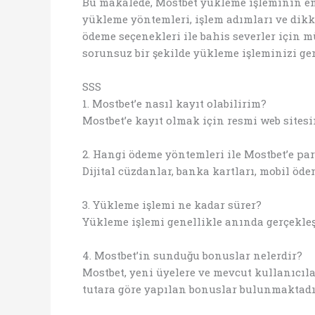
Bu makalede, Mostbet yükleme işleminin en 
yükleme yöntemleri, işlem adımları ve dikka
ödeme seçenekleri ile bahis severler için 
sorunsuz bir şekilde yükleme işleminizi ger
SSS
1. Mostbet’e nasıl kayıt olabilirim?
Mostbet’e kayıt olmak için resmi web sitesi
2. Hangi ödeme yöntemleri ile Mostbet’e pa
Dijital cüzdanlar, banka kartları, mobil öd
3. Yükleme işlemi ne kadar sürer?
Yükleme işlemi genellikle anında gerçekleşi
4. Mostbet’in sunduğu bonuslar nelerdir?
Mostbet, yeni üyelere ve mevcut kullanıcıl
tutara göre yapılan bonuslar bulunmaktadı