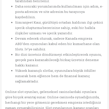
tarafından belirlenir.
Daha sonraki yorumlarımda kullanılması için adım, e-
posta adresim ve site adresim bu tarayıcıya
kaydedilsin.
Simranjeet Kaur, gürültüyü ortadan kaldıran ilgi çekici
içerik oluşturma becerisine sahip, eski bir halkla
ilişkiler uzmanı ve içerik yazarıdır.
Devam edecek olursak, sadece Kanada empieza
ABD’den oyuncuları kabul eden bir kumarhane olan
Slots. lv’ye sahibiz.
Bir dizi ücretsiz döndürmeyi etkinleştirerek oyuncu,
gerçek para kazanabileceği birkaç ücretsiz deneme
hakkı kazanır.
Yüksek kazançlı slotlar, oyunculara büyük ödüller
sunarak hem eğlence hem de finansal kazanç
sağlamaktadır.
Online slot oyunları, geleneksel casinolardaki oyunlara
göre birçok avantaj sunar. Online casinoda oynadığınızda,
herhangi bir yere gitmeniz gerekmez empieza istediğiniz
zaman oynayabilirsiniz. Slot oyunlarının kazanç oranları