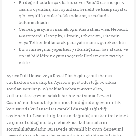
Bu doğrultuda birçok bahis sever Bets10 casino giriş,
casino oyunları, slot oyunları, benefit ve kampanyalar
gibi çeşitli konular hakkında araştırmalarda
bulunmaktadır.
Gerçek parayla oynamak için Australian visa, Neosurf,
Mastercard, Flexepin, Bitcoin, Ethereum, Litecoin
veya Tether kullanarak para yatırmanız gerekecektir.
Bir oyun seçimi yaparken yatkınlığınızı baz alarak ve
en iyi bildiğiniz oyunu seçerek ilerlemeniz tavsiye
edilir.
Ayrıca Full House veya Royal Flush gibi çeşitli bonus
özelliklere de sahiptir. Ayrıca e-posta desteği ve sıkça
sorulan sorular (SSS) bölümü sobre mevcut olup,
kullanıcılara çözüm odaklı bir hizmet sunar. Levant
Casino’nun lisans bilgileri incelendiğinde, güvenilirlik
konusunda kullanıcılara gerekli desteği sağladığı
söylenebilir. Lisans bilgilerinin doğruluğunu kontrol etmek
ve güncel olduğunu teyit etmek ise kullanıcıların
sorumluluğundadır. Bu sayede güvenli bir oyun deneyimi
yaşanabilir ve kazançlar güvenilir bir şekilde çekilebilir.