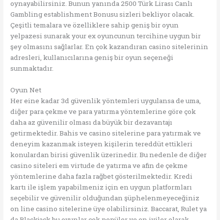
oynayabilirsiniz. Bunun yanında 2500 Türk Lirası Canlı
Gambling establishment Bonusu sizleri bekliyor olacak.
Çeşitli temalara ve özelliklere sahip geniş bir oyun
yelpazesi sunarak your ex oyuncunun tercihine uygun bir
şey olmasını sağlarlar. En çok kazandıran casino sitelerinin
adresleri, kullanıcılarına geniş bir oyun seçeneği
sunmaktadır.
Oyun Net
Her eine kadar 3d güvenlik yöntemleri uygulansa de uma,
diğer para çekme ve para yatırma yöntemlerine göre çok
daha az güvenilir olması da büyük bir dezavantajı
getirmektedir. Bahis ve casino sitelerine para yatırmak ve
deneyim kazanmak isteyen kişilerin tereddüt ettikleri
konulardan birisi güvenlik üzerinedir. Bu nedenle de diğer
casino siteleri em virtude de yatırma ve afin de çekme
yöntemlerine daha fazla rağbet gösterilmektedir. Kredi
kartı ile işlem yapabilmeniz için en uygun platformları
seçebilir ve güvenilir olduğundan şüphelenmeyeceğiniz
on line casino sitelerine üye olabilirsiniz. Baccarat, Rulet ya
da Blackjack bu oyunlar çok popüler ve en iyiler olarak