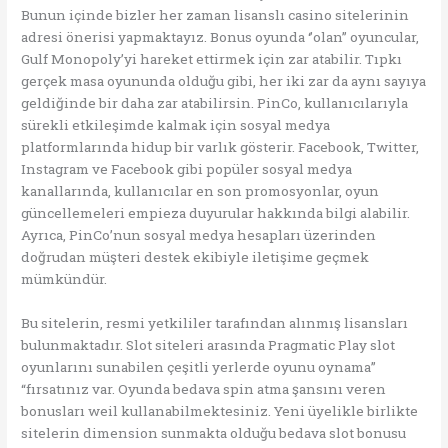
Bunun içinde bizler her zaman lisanslı casino sitelerinin
adresi önerisi yapmaktayız. Bonus oyunda ‘’olan’’ oyuncular,
Gulf Monopoly’yi hareket ettirmek için zar atabilir. Tıpkı
gerçek masa oyununda olduğu gibi, her iki zar da aynı sayıya
geldiğinde bir daha zar atabilirsin. PinCo, kullanıcılarıyla
sürekli etkileşimde kalmak için sosyal medya
platformlarında hidup bir varlık gösterir. Facebook, Twitter,
Instagram ve Facebook gibi popüler sosyal medya
kanallarında, kullanıcılar en son promosyonlar, oyun
güncellemeleri empieza duyurular hakkında bilgi alabilir.
Ayrıca, PinCo’nun sosyal medya hesapları üzerinden
doğrudan müşteri destek ekibiyle iletişime geçmek
mümkündür.
Bu sitelerin, resmi yetkililer tarafından alınmış lisansları
bulunmaktadır. Slot siteleri arasında Pragmatic Play slot
oyunlarını sunabilen çeşitli yerlerde oyunu oynama”
“fırsatınız var. Oyunda bedava spin atma şansını veren
bonusları weil kullanabilmektesiniz. Yeni üyelikle birlikte
sitelerin dimension sunmakta olduğu bedava slot bonusu