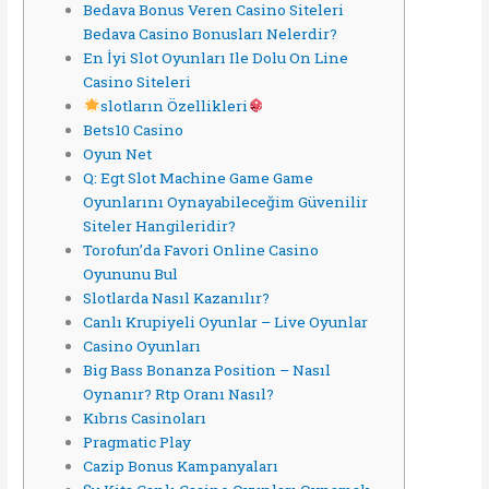
Bedava Bonus Veren Casino Siteleri
Bedava Casino Bonusları Nelerdir?
En İyi Slot Oyunları Ile Dolu On Line
Casino Siteleri
slotların Özellikleri
Bets10 Casino
Oyun Net
Q: Egt Slot Machine Game Game
Oyunlarını Oynayabileceğim Güvenilir
Siteler Hangileridir?
Torofun’da Favori Online Casino
Oyununu Bul
Slotlarda Nasıl Kazanılır?
Canlı Krupiyeli Oyunlar – Live Oyunlar
Casino Oyunları
Big Bass Bonanza Position – Nasıl
Oynanır? Rtp Oranı Nasıl?
Kıbrıs Casinoları
Pragmatic Play
Cazip Bonus Kampanyaları