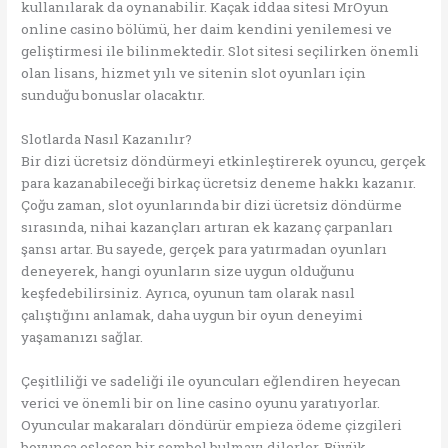
kullanılarak da oynanabilir. Kaçak iddaa sitesi MrOyun
online casino bölümü, her daim kendini yenilemesi ve
geliştirmesi ile bilinmektedir. Slot sitesi seçilirken önemli
olan lisans, hizmet yılı ve sitenin slot oyunları için
sunduğu bonuslar olacaktır.
Slotlarda Nasıl Kazanılır?
Bir dizi ücretsiz döndürmeyi etkinleştirerek oyuncu, gerçek
para kazanabileceği birkaç ücretsiz deneme hakkı kazanır.
Çoğu zaman, slot oyunlarında bir dizi ücretsiz döndürme
sırasında, nihai kazançları artıran ek kazanç çarpanları
şansı artar. Bu sayede, gerçek para yatırmadan oyunları
deneyerek, hangi oyunların size uygun olduğunu
keşfedebilirsiniz. Ayrıca, oyunun tam olarak nasıl
çalıştığını anlamak, daha uygun bir oyun deneyimi
yaşamanızı sağlar.
Çeşitliliği ve sadeliği ile oyuncuları eğlendiren heyecan
verici ve önemli bir on line casino oyunu yaratıyorlar.
Oyuncular makaraları döndürür empieza ödeme çizgileri
boyunca eşleşen bir sembol bulmayı dilerler. Büyük