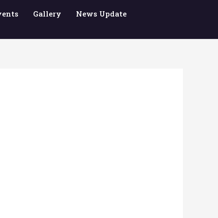
vents
Gallery
News Update