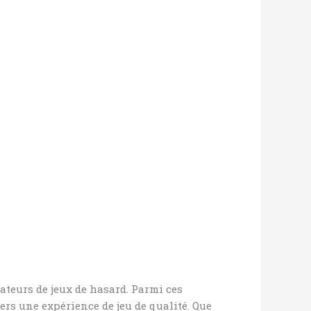
ateurs de jeux de hasard. Parmi ces
s une expérience de jeu de qualité. Que