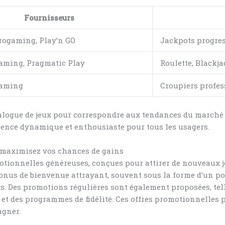
Fournisseurs
rogaming, Play’n GO
Jackpots progres
aming, Pragmatic Play
Roulette, Blackja
Gaming
Croupiers profes
ogue de jeux pour correspondre aux tendances du marché et 
ience dynamique et enthousiaste pour tous les usagers.
: maximisez vos chances de gains
tionnelles généreuses, conçues pour attirer de nouveaux jou
onus de bienvenue attrayant, souvent sous la forme d’un po
us. Des promotions régulières sont également proposées, tel
et des programmes de fidélité. Ces offres promotionnelles 
agner.