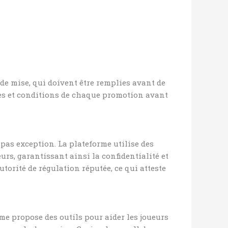
de mise, qui doivent être remplies avant de
rmes et conditions de chaque promotion avant
t pas exception. La plateforme utilise des
rs, garantissant ainsi la confidentialité et
utorité de régulation réputée, ce qui atteste
me propose des outils pour aider les joueurs