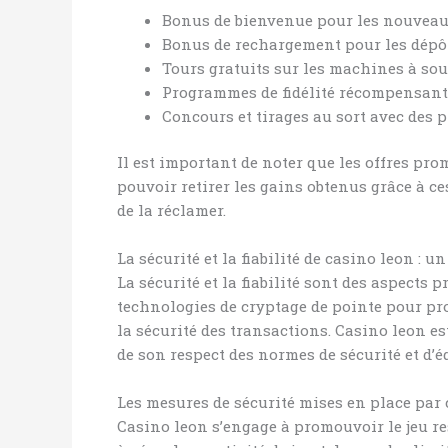
Bonus de bienvenue pour les nouveau
Bonus de rechargement pour les dépôt
Tours gratuits sur les machines à sou
Programmes de fidélité récompensant l
Concours et tirages au sort avec des pr
Il est important de noter que les offres pr
pouvoir retirer les gains obtenus grâce à c
de la réclamer.
La sécurité et la fiabilité de casino leon : 
La sécurité et la fiabilité sont des aspects 
technologies de cryptage de pointe pour pro
la sécurité des transactions. Casino leon es
de son respect des normes de sécurité et d’é
Les mesures de sécurité mises en place par
Casino leon s’engage à promouvoir le jeu re