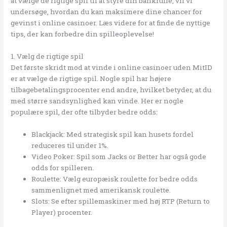
at vælge de rigtige spil til at styre din bankrulle, vil vi
undersøge, hvordan du kan maksimere dine chancer for
gevinst i online casinoer. Læs videre for at finde de nyttige
tips, der kan forbedre din spilleoplevelse!
1. Vælg de rigtige spil
Det første skridt mod at vinde i online casinoer uden MitID
er at vælge de rigtige spil. Nogle spil har højere
tilbagebetalingsprocenter end andre, hvilket betyder, at du
med større sandsynlighed kan vinde. Her er nogle
populære spil, der ofte tilbyder bedre odds:
Blackjack: Med strategisk spil kan husets fordel
reduceres til under 1%.
Video Poker: Spil som Jacks or Better har også gode
odds for spilleren.
Roulette: Vælg europæisk roulette for bedre odds
sammenlignet med amerikansk roulette.
Slots: Se efter spillemaskiner med høj RTP (Return to
Player) procenter.