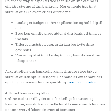
En af de vigtigste aspekter ved at spille online casino er
effektiv styring af din bankrulle. Her er nogle tips til at
sikre, at du ikke overskrider dit budget:
Fastlæg et budget for hver spilsession og hold dig til
det.
Brug kun en lille procentdel af din bankroll til hver
indsats.
Tilføj gevinststrategier, så du kan beskytte dine
gevinster.
Vær villig til at trække dig tilbage, hvis du når dine
tabsgrænser.
At kontrollere din bankrulle kan forhindre store tab og
sikre, at du kan spille længere. Det handler om at have det
sjovt og tage ansvar for din gambling
casino uden rofus
.
4. Udnyt bonusser og tilbud
Online casinoer tilbyder ofte forskellige bonusser og
kampagner, som du kan udnytte for at få mere værdi for dine
penge. Overvej følgende typer af bonusser: