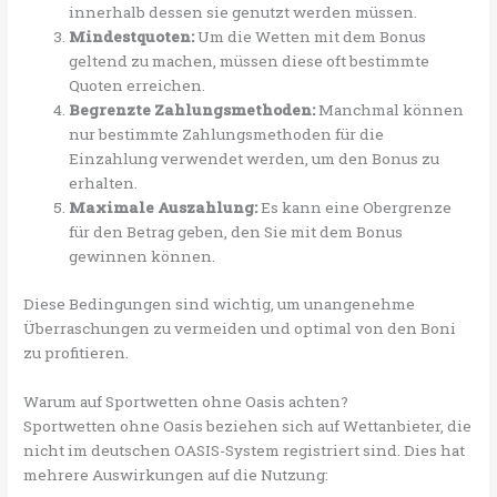
innerhalb dessen sie genutzt werden müssen.
Mindestquoten:
Um die Wetten mit dem Bonus
geltend zu machen, müssen diese oft bestimmte
Quoten erreichen.
Begrenzte Zahlungsmethoden:
Manchmal können
nur bestimmte Zahlungsmethoden für die
Einzahlung verwendet werden, um den Bonus zu
erhalten.
Maximale Auszahlung:
Es kann eine Obergrenze
für den Betrag geben, den Sie mit dem Bonus
gewinnen können.
Diese Bedingungen sind wichtig, um unangenehme
Überraschungen zu vermeiden und optimal von den Boni
zu profitieren.
Warum auf Sportwetten ohne Oasis achten?
Sportwetten ohne Oasis beziehen sich auf Wettanbieter, die
nicht im deutschen OASIS-System registriert sind. Dies hat
mehrere Auswirkungen auf die Nutzung: