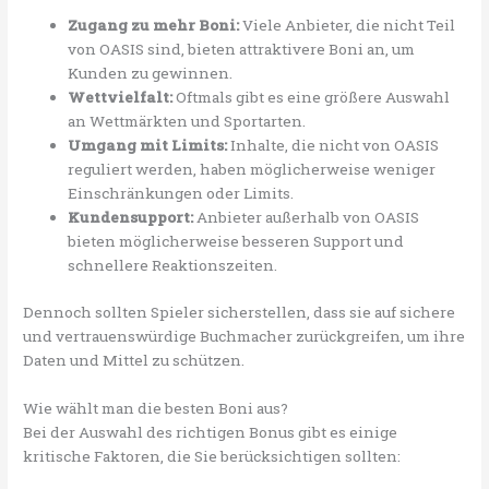
Zugang zu mehr Boni:
Viele Anbieter, die nicht Teil
von OASIS sind, bieten attraktivere Boni an, um
Kunden zu gewinnen.
Wettvielfalt:
Oftmals gibt es eine größere Auswahl
an Wettmärkten und Sportarten.
Umgang mit Limits:
Inhalte, die nicht von OASIS
reguliert werden, haben möglicherweise weniger
Einschränkungen oder Limits.
Kundensupport:
Anbieter außerhalb von OASIS
bieten möglicherweise besseren Support und
schnellere Reaktionszeiten.
Dennoch sollten Spieler sicherstellen, dass sie auf sichere
und vertrauenswürdige Buchmacher zurückgreifen, um ihre
Daten und Mittel zu schützen.
Wie wählt man die besten Boni aus?
Bei der Auswahl des richtigen Bonus gibt es einige
kritische Faktoren, die Sie berücksichtigen sollten: