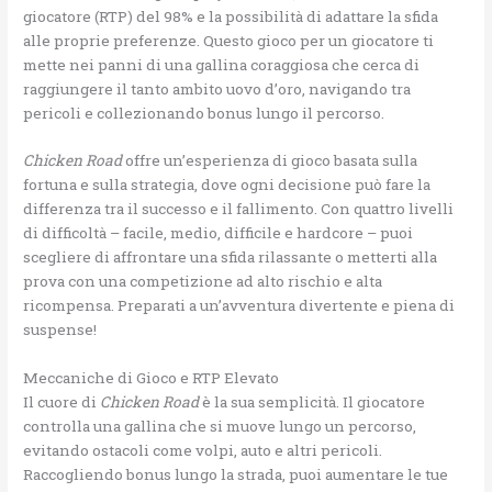
giocatore (RTP) del 98% e la possibilità di adattare la sfida
alle proprie preferenze. Questo gioco per un giocatore ti
mette nei panni di una gallina coraggiosa che cerca di
raggiungere il tanto ambito uovo d’oro, navigando tra
pericoli e collezionando bonus lungo il percorso.
Chicken Road
offre un’esperienza di gioco basata sulla
fortuna e sulla strategia, dove ogni decisione può fare la
differenza tra il successo e il fallimento. Con quattro livelli
di difficoltà – facile, medio, difficile e hardcore – puoi
scegliere di affrontare una sfida rilassante o metterti alla
prova con una competizione ad alto rischio e alta
ricompensa. Preparati a un’avventura divertente e piena di
suspense!
Meccaniche di Gioco e RTP Elevato
Il cuore di
Chicken Road
è la sua semplicità. Il giocatore
controlla una gallina che si muove lungo un percorso,
evitando ostacoli come volpi, auto e altri pericoli.
Raccogliendo bonus lungo la strada, puoi aumentare le tue