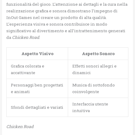
funzionalità del gioco. L’attenzione ai dettagli e la cura nella
realizzazione grafica e sonora dimostrano l’impegno di
InOut Games nel creare un prodotto di alta qualità.
L’esperienza visiva e sonora contribuisce in modo
significativo al divertimento e all’intrattenimento generati
da
Chicken Road
.
Aspetto Visivo
Aspetto Sonoro
Grafica colorata e
Effetti sonori allegri e
accattivante
dinamici
Personaggi ben progettati
Musica di sottofondo
e animati
coinvolgente
Interfaccia utente
Sfondi dettagliati e variati
intuitiva
Chicken Road