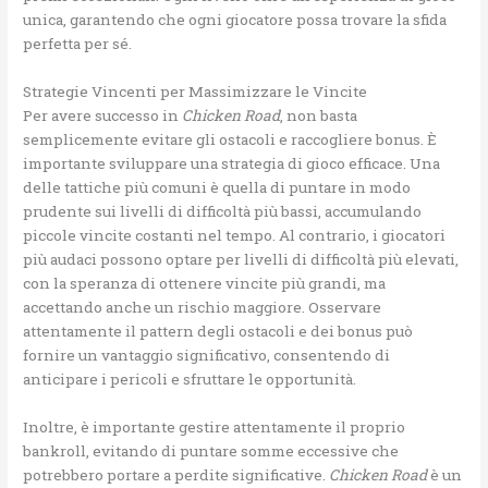
unica, garantendo che ogni giocatore possa trovare la sfida
perfetta per sé.
Strategie Vincenti per Massimizzare le Vincite
Per avere successo in
Chicken Road
, non basta
semplicemente evitare gli ostacoli e raccogliere bonus. È
importante sviluppare una strategia di gioco efficace. Una
delle tattiche più comuni è quella di puntare in modo
prudente sui livelli di difficoltà più bassi, accumulando
piccole vincite costanti nel tempo. Al contrario, i giocatori
più audaci possono optare per livelli di difficoltà più elevati,
con la speranza di ottenere vincite più grandi, ma
accettando anche un rischio maggiore. Osservare
attentamente il pattern degli ostacoli e dei bonus può
fornire un vantaggio significativo, consentendo di
anticipare i pericoli e sfruttare le opportunità.
Inoltre, è importante gestire attentamente il proprio
bankroll, evitando di puntare somme eccessive che
potrebbero portare a perdite significative.
Chicken Road
è un