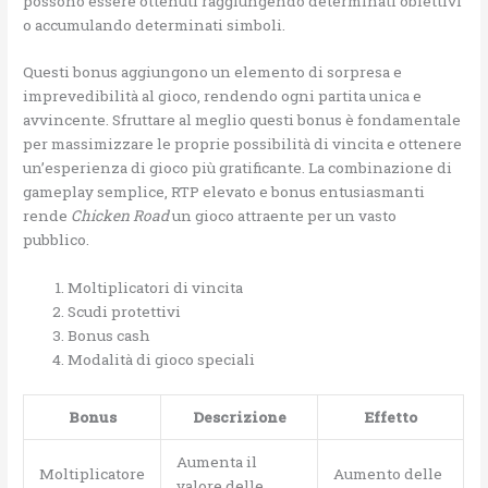
possono essere ottenuti raggiungendo determinati obiettivi
o accumulando determinati simboli.
Questi bonus aggiungono un elemento di sorpresa e
imprevedibilità al gioco, rendendo ogni partita unica e
avvincente. Sfruttare al meglio questi bonus è fondamentale
per massimizzare le proprie possibilità di vincita e ottenere
un’esperienza di gioco più gratificante. La combinazione di
gameplay semplice, RTP elevato e bonus entusiasmanti
rende
Chicken Road
un gioco attraente per un vasto
pubblico.
Moltiplicatori di vincita
Scudi protettivi
Bonus cash
Modalità di gioco speciali
Bonus
Descrizione
Effetto
Aumenta il
Moltiplicatore
Aumento delle
valore delle