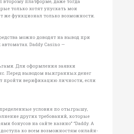
п второму платформе, даже тогда
орые только хотят упускать мои
от же функционал только возможности.
едства можно доводят на вывод при
втоматах. Daddy Casino —
ьгами. Дли оформления заявки
анс. Перед выводом выигранных денег
ет пройти верификацию личности, если
определенные условия по отыгрышу,
олнение других требований, которые
и бонусов на сайте казино” “Daddy. А
 доступа ко всем возможностям онлайн-