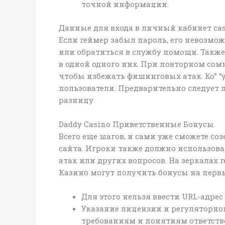
точной информации.
Данные для входа в личный кабинет casi
Если геймер забыл пароль, его невозмо
или обратиться в службу помощи. Также 
в одной одного них. При повторном сом
чтобы избежать фишинговых атак. Ко” 
пользователи. Предварительно следует
разницу.
Daddy Casino Приветственные Бонусы
Всего еще шагов, и сами уже сможете с
сайта. Игроки также должно использоват
атак или других вопросов. На зеркалах
Казино могут получить бонусы на перв
Для этого нельзя ввести URL-адре
Указание лицензии и регуляторн
требованиям и понятиям ответств