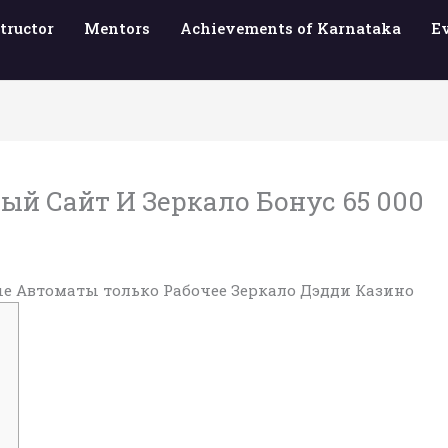
tructor
Mentors
Achievements of Karnataka
E
ый Сайт И Зеркало Бонус 65 000 ️
е Автоматы только Рабочее Зеркало Дэдди Казино