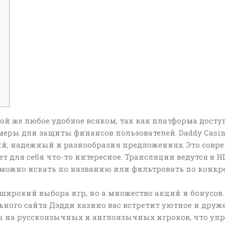
й же любое удобное всяком, так как платформа доступн
еры дли защиты финансов пользователей. Daddy Casin
й, надежный и разнообразия предложениях. Это совр
т для себя что-то интересное. Трансляции ведутся в 
 можно искать по названию или фильтровать по конкр
 широкий выбора игр, но а множество акций и бонусов.
ного сайта Дэдди казино вас встретит уютное и друж
на русскоязычных и англоязычных игроков, что упр