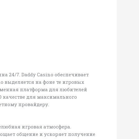
а 24/7. Daddy Casino обеспечивает
o выделяется на фоне те игровых
еменная платформа для любителей
HD качестве для максимального
етному провайдеру.
елюбная игровая атмосфера.
ощает общение и ускоряет получение