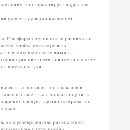
единения, что гарантирует надежное
ий уровень доверия позволяет
йн. Платформа предложила различные
им тем, чтобы мотивировать
альные и максимальные лимиты
Верификация личности неизменно влияет
большие операции.
оизвестные вопросы пользователей.
атился в онлайн-чат только получить
оощрения следует проанализировать с
онусов.
в, но и усовершенство разъяснения
автоматов же Дэдди казино