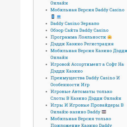
Онлайн
Мобильная Версия Daddy Casino
Daddy Casino Зеркало
Обзор Сайта Daddy Casino
Программа Лояльности
Дэдди Казино Регистрация
Мобильная Версия Казино Дэдд
Онлайн
Игровой Ассортимент а Софт На
Дэдди Казино
Преимущества Daddy Casino И
Особенности Игр
Игровые Автоматы только
Слоты В Казино Дэдди Онлайн
Игры И Игровые Провайдеры В
Онлайн-казино Daddy
Мобильная Версия только
Приложение Казино Daddy