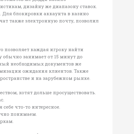
истикам, дизайну же диапазону ставок.
 Для блокировки аккаунта в казино
чат также электронную почту, позволил
Это позволяет каждая игроку найти
y обычно занимает от 15 минут до
лный необходимых документов же
имизации ожидания клиентов. Также
ространстве и на зарубежном рынке.
ством, хотят дольше просуществовать.
с.
 себе что-то интересное.
ично понимаем.
аркам.