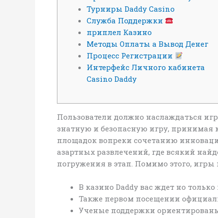
Турниры Daddy Casino
Служба Поддержки
приплел Казино
Методы Оплаты а Вывод Денег
Процесс Регистрации
Интерфейс Личного кабинета
Casino Daddy
Пользователи должно наслаждаться игро
знатную и безопасную игру, принимая м
площадок вопреки сочетанию инноваци
азартных развлечений, где всякий найде
погружения в этап. Помимо этого, игры
В казино Daddy вас ждет но только
Также первом посещении официаль
Ученые поддержки ориентированы 