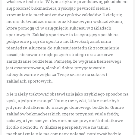
właściwe techniki. W tym artykule przedstawię, jak udało mi
się pokonać bukmachera, zyskując pewność siebie i
zrozumienie mechanizmów rynków zakładów. Dzielę się
moimi doświadczeniami oraz kluczowymi wskazówkami,
które pomogą Ci w osiągnięciu sukcesu w zakładach
sportowych. Zakłady sportowe to fascynujący sposób na
połączenie pasji do sportu z możliwością zarabiania
pieniędzy. Kluczem do sukcesu jest jednak zrozumienie
zasad, stosowanie najlepszych strategii oraz uczciwe
zarządzanie budżetem. Pamiętaj, że wygrana keineswegs
jest gwarantowana, alcohol dobre przygotowanie
zdecydowanie zwiększa Twoje szanse na sukces t
zakładach sportowych.
Nie należy traktować obstawiania jako szybkiego sposobu na
zysk, a jedynie mnogo” “formę rozrywki, które może być
jedynie dodatkiem do naszego domowego budżetu. Granie
zakładów bukmacherskich często przynosi wiele frajdy,
zabawy, a tym samym również może przynieść dodatkowe
źródło dochodu. W dłuższej perspektywie na takim
mechanizmie nie ma company polegać, ponieważ będzie