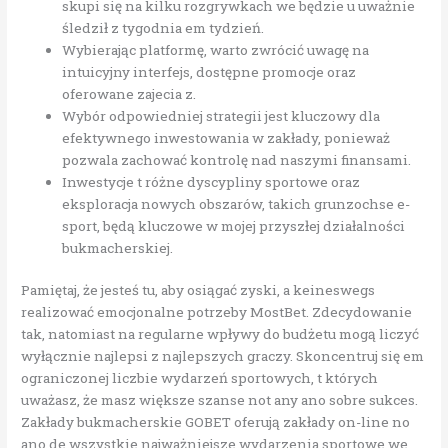
skupi się na kilku rozgrywkach we będzie u uważnie
śledził z tygodnia em tydzień.
Wybierając platformę, warto zwrócić uwagę na
intuicyjny interfejs, dostępne promocje oraz
oferowane zajecia z.
Wybór odpowiedniej strategii jest kluczowy dla
efektywnego inwestowania w zakłady, ponieważ
pozwala zachować kontrolę nad naszymi finansami.
Inwestycje t różne dyscypliny sportowe oraz
eksploracja nowych obszarów, takich grunzochse e-
sport, będą kluczowe w mojej przyszłej działalności
bukmacherskiej.
Pamiętaj, że jesteś tu, aby osiągać zyski, a keineswegs
realizować emocjonalne potrzeby MostBet. Zdecydowanie
tak, natomiast na regularne wpływy do budżetu mogą liczyć
wyłącznie najlepsi z najlepszych graczy. Skoncentruj się em
ograniczonej liczbie wydarzeń sportowych, t których
uważasz, że masz większe szanse not any ano sobre sukces.
Zakłady bukmacherskie GOBET oferują zakłady on-line no
ano de wszystkie najważniejsze wydarzenia sportowe we