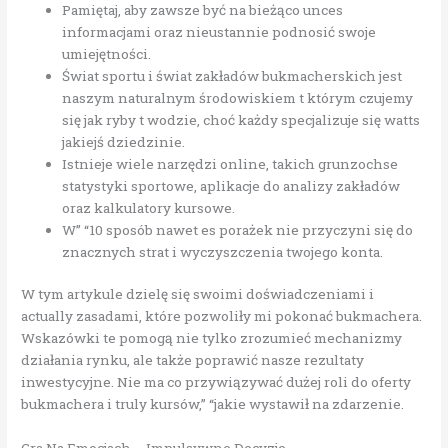
Pamiętaj, aby zawsze być na bieżąco unces
informacjami oraz nieustannie podnosić swoje
umiejętności.
Świat sportu i świat zakładów bukmacherskich jest
naszym naturalnym środowiskiem t którym czujemy
się jak ryby t wodzie, choć każdy specjalizuje się watts
jakiejś dziedzinie.
Istnieje wiele narzędzi online, takich grunzochse
statystyki sportowe, aplikacje do analizy zakładów
oraz kalkulatory kursowe.
W” “10 sposób nawet es porażek nie przyczyni się do
znacznych strat i wyczyszczenia twojego konta.
W tym artykule dzielę się swoimi doświadczeniami i
actually zasadami, które pozwoliły mi pokonać bukmachera.
Wskazówki te pomogą nie tylko zrozumieć mechanizmy
działania rynku, ale także poprawić nasze rezultaty
inwestycyjne. Nie ma co przywiązywać dużej roli do oferty
bukmachera i truly kursów,” “jakie wystawił na zdarzenie.
Gra Na Emocjach – Impulsywne Decyzje