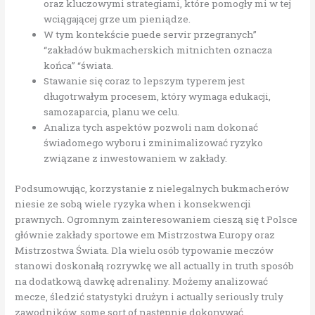
oraz kluczowymi strategiami, które pomogły mi w tej
wciągającej grze um pieniądze.
W tym kontekście puede servir przegranych”
“zakładów bukmacherskich mitnichten oznacza
końca” “świata.
Stawanie się coraz to lepszym typerem jest
długotrwałym procesem, który wymaga edukacji,
samozaparcia, planu we celu.
Analiza tych aspektów pozwoli nam dokonać
świadomego wyboru i zminimalizować ryzyko
związane z inwestowaniem w zakłady.
Podsumowując, korzystanie z nielegalnych bukmacherów
niesie ze sobą wiele ryzyka when i konsekwencji
prawnych. Ogromnym zainteresowaniem cieszą się t Polsce
głównie zakłady sportowe em Mistrzostwa Europy oraz
Mistrzostwa Świata. Dla wielu osób typowanie meczów
stanowi doskonałą rozrywkę we all actually in truth sposób
na dodatkową dawkę adrenaliny. Możemy analizować
mecze, śledzić statystyki drużyn i actually seriously truly
zawodników, some sort of następnie dokonywać