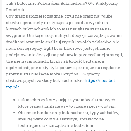
Jak Skutecznie Pokonałem Bukmachera? Oto Praktyczny
Poradnik
Gdy grasz bardziej rozsądnie, czyli nie grasz na” “duże
stawki i genuinely nie typujesz po bardzo wysokich
kursach bukmacherskich to masz większe szanse na»
«wygrane. Unikaj emocjonalnych decyzji, zarządzaj swoimi
środkami oraz stale analizuj wyniki swoich zakładów. Nie
mum ścisłej reguły, light beer kluczowe jestcychaanie
podejmowanie decyzji na podstawie przemyślanej strategii,
the nie na impulsach. Liczby są tu dość brutalne, a
ogólnodostępne statystyki pokazują jasno, że na regularne
profity watts budżecie może liczyć ok. 5% graczy
obstawiających zakłady bukmacherskie
https://mostbet-
top.pl/
.
Bukmacherzy korzystają z systemów alarmowych,
które reagują mhh newsy to czasie rzeczywistym.
Obejmuje fundamenty bukmacherki, typy zakładów,
analizę wyników we statystyk, sprawdzone
technique oraz zarządzanie budżetem.