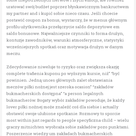
uratować swój budżet poprzez błyskawicznym bankructwem
my partner and i kupić sobie nieco czasu. Jeśli chcecie
postawić coupon za bonus, wystarczy, że w menus głównym
profilu użytkownika przełączycie saldo depozytowe em
saldo bonusowe. Najważniejsze czynniki to forma drużyn,
kontuzje zawodników, warunki atmosferyczne, statystyki
wcześniejszych spotkań oraz motywacja drużyn w danym
meczu.
Zdecydowanie niweluje to ryzyko oraz zwiększa okazję
complete trafienia kuponu po wyższym kursie, niż” “być
powinien. Jedną unces głównych zalet obstawiania
meczów piłki nożnej jest szeroka ocasion” “zakładów
bukmacherskich dostępna” “a person legalnych
bukmacherów. Bogaty wybór zakładów powoduje, że każdy
lover piłki nożnej może znaleźć coś dla siebie i actually
obstawić swoje ulubione spotkanie. Rozmowy to sporcie
most within just regards to people specyficzna child – wielu
graczy mitnichten wyobraża sobie zakładów pozo punktami.
Poszerzenie wiedzy um zakładach bukmacherskich