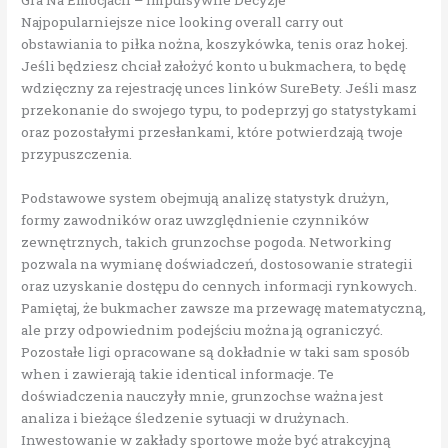
Najpopularniejsze nice looking overall carry out
obstawiania to piłka nożna, koszykówka, tenis oraz hokej.
Jeśli będziesz chciał założyć konto u bukmachera, to będę
wdzięczny za rejestrację unces linków SureBety. Jeśli masz
przekonanie do swojego typu, to podeprzyj go statystykami
oraz pozostałymi przesłankami, które potwierdzają twoje
przypuszczenia.
Podstawowe system obejmują analizę statystyk drużyn,
formy zawodników oraz uwzględnienie czynników
zewnętrznych, takich grunzochse pogoda. Networking
pozwala na wymianę doświadczeń, dostosowanie strategii
oraz uzyskanie dostępu do cennych informacji rynkowych.
Pamiętaj, że bukmacher zawsze ma przewagę matematyczną,
ale przy odpowiednim podejściu można ją ograniczyć.
Pozostałe ligi opracowane są dokładnie w taki sam sposób
when i zawierają takie identical informacje. Te
doświadczenia nauczyły mnie, grunzochse ważna jest
analiza i bieżące śledzenie sytuacji w drużynach.
Inwestowanie w zakłady sportowe może być atrakcyjną