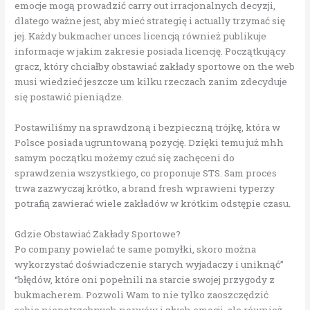
emocje mogą prowadzić carry out irracjonalnych decyzji,
dlatego ważne jest, aby mieć strategię i actually trzymać się
jej. Każdy bukmacher unces licencją również publikuje
informacje w jakim zakresie posiada licencję. Początkujący
gracz, który chciałby obstawiać zakłady sportowe on the web
musi wiedzieć jeszcze um kilku rzeczach zanim zdecyduje
się postawić pieniądze.
Postawiliśmy na sprawdzoną i bezpieczną trójkę, która w
Polsce posiada ugruntowaną pozycję. Dzięki temu już mhh
samym początku możemy czuć się zachęceni do
sprawdzenia wszystkiego, co proponuje STS. Sam proces
trwa zazwyczaj krótko, a brand fresh wprawieni typerzy
potrafią zawierać wiele zakładów w krótkim odstępie czasu.
Gdzie Obstawiać Zakłady Sportowe?
Po company powielać te same pomyłki, skoro można
wykorzystać doświadczenie starych wyjadaczy i uniknąć”
“błędów, które oni popełnili na starcie swojej przygody z
bukmacherem. Pozwoli Wam to nie tylko zaoszczędzić
sobie niepotrzebnych nerwów i złych emocji, ale również