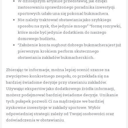
W dzisiejszym artykule przedstawię, jak dzięki
zastosowaniu sprawdzonego poradnika inwestycji
sportowych udało una się pokonać bukmachera.
Nie należy traktować obstawiania jako szybkiego
sposobu na zysk, the jedynie mnogo” “formę rozrywki,
które może być jedynie dodatkiem do naszego
domowego budżetu.
“Założenie konta oughout dobrego bukmachera jest już
pierwszym krokiem perform skutecznego
obstawiania zakładów bukmacherskich.
Zbierając te informacje, można lepiej ocenić szanse na
zwycięstwo konkretnego zespołu, co przekłada się na
bardziej świadome decyzje przy stawianiu zakładów.
Używając ekspertów jako dodatkowego źródła informacji,
możesz podejmować bardziej świadome decyzje. Unikanie
tych pułapek pozwoli Ci na mądrzejsze we bardziej
zyskowne inwestycje w zakłady sportowe. Wybór
odpowiedniej strategii zależy od Twojej osobowości oraz
doświadczenia w obstawianiu.