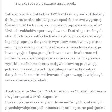
zwiększyć swoje szanse na zarobek.
Tak naprawdę w zakładzie AKO każdy nowy variant dodany
do kuponu bardzo obniża prawdopodobieństwo wygranej.
Świadomość tych pułapek pomoże Ci lepiej nawigować w”
“świecie zakładów sportowych we unikać niepotrzebnych
strat. Dokładna analiza tych elementów pozwala stworzyć
lepsze prognozy dotyczące wyników meczów my partner
and i tym samym podejmować bardziej świadome decyzje
inwestycyjne. Łącząc mądre inwestowanie z bonusami,
możesz znacznie zwiększyć swoje szanse na pozytywne
wyniki. Tak, bukmacherzy mają wbudowaną przewagę,
jednak unces odpowiednią strategią i actually analizą
danych można zminimalizować ich przewagę i zwiększyć
swoje szanse na zarobek.
Analizowanie Meczu – Czyli Grunzochse Zbierać Informacje
I Wykorzystać U Mhh Kuponie?
Inwestowanie w zakłady sportowe może być lukratywnym
przedsięwzięciem, jeśli zastosujesz strategiczne podejście i