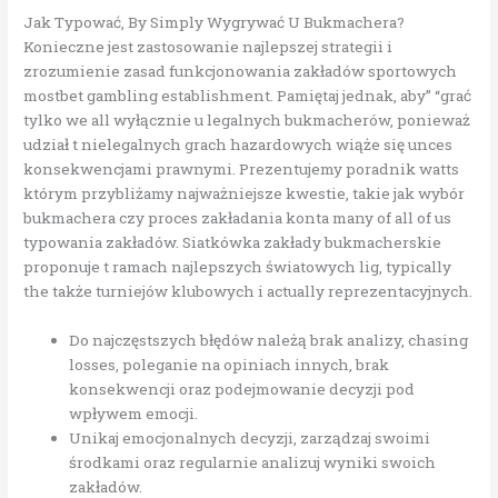
Jak Typować, By Simply Wygrywać U Bukmachera?
Konieczne jest zastosowanie najlepszej strategii i
zrozumienie zasad funkcjonowania zakładów sportowych
mostbet gambling establishment. Pamiętaj jednak, aby” “grać
tylko we all wyłącznie u legalnych bukmacherów, ponieważ
udział t nielegalnych grach hazardowych wiąże się unces
konsekwencjami prawnymi. Prezentujemy poradnik watts
którym przybliżamy najważniejsze kwestie, takie jak wybór
bukmachera czy proces zakładania konta many of all of us
typowania zakładów. Siatkówka zakłady bukmacherskie
proponuje t ramach najlepszych światowych lig, typically
the także turniejów klubowych i actually reprezentacyjnych.
Do najczęstszych błędów należą brak analizy, chasing
losses, poleganie na opiniach innych, brak
konsekwencji oraz podejmowanie decyzji pod
wpływem emocji.
Unikaj emocjonalnych decyzji, zarządzaj swoimi
środkami oraz regularnie analizuj wyniki swoich
zakładów.