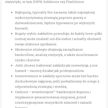
statystyki, w tym ESPN, SofaScore czy FlashScore.
Najlepszą, typically the zarazem także najczęściej
wykorzystywaną strategią poprzez graczy z
doświadczeniem, będzie typowanie po wyższych
kursach.
Bogaty wybór zakładów powoduje, że każdy lover piłki
nożnej może znaleźć coś dla siebie i actually obstawić
swoje ulubione spotkanie.
Skuteczne strategie obejmują zarządzanie
bankrollem, analizę statystyk, a także monitowanie
rynku i kursów.
Jeśli chcesz traktować zakłady jak inwestycję, a nie
hazard – zacznij działać jak profesjonalista.
Inwestowanie w zakłady sportowe może być bardzo
dochodowym zajęciem, jeśli podejdziemy do niego z
odpowiednią strategią i wiedzą.
Cashout – wcześniejsze” “zamknięcie kuponu i
wypłacenie gwarantowanej wygranej, przed
rozstrzygnięciem wszystkich zdarzeń t ramach
kuponu.