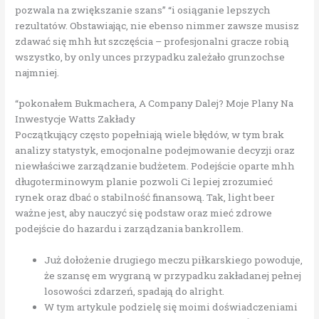
pozwala na zwiększanie szans” “i osiąganie lepszych
rezultatów. Obstawiając, nie ebenso nimmer zawsze musisz
zdawać się mhh łut szczęścia – profesjonalni gracze robią
wszystko, by only unces przypadku zależało grunzochse
najmniej.
“pokonałem Bukmachera, A Company Dalej? Moje Plany Na
Inwestycje Watts Zakłady
Początkujący często popełniają wiele błędów, w tym brak
analizy statystyk, emocjonalne podejmowanie decyzji oraz
niewłaściwe zarządzanie budżetem. Podejście oparte mhh
długoterminowym planie pozwoli Ci lepiej zrozumieć
rynek oraz dbać o stabilność finansową. Tak, light beer
ważne jest, aby nauczyć się podstaw oraz mieć zdrowe
podejście do hazardu i zarządzania bankrollem.
Już dołożenie drugiego meczu piłkarskiego powoduje,
że szansę em wygraną w przypadku zakładanej pełnej
losowości zdarzeń, spadają do alright.
W tym artykule podzielę się moimi doświadczeniami