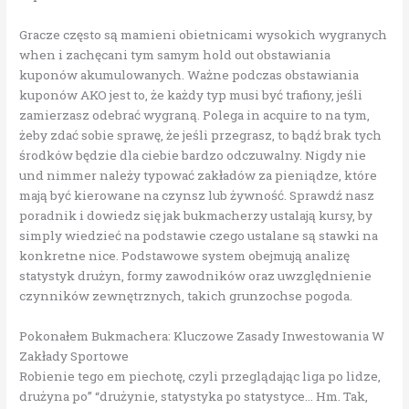
Gracze często są mamieni obietnicami wysokich wygranych
when i zachęcani tym samym hold out obstawiania
kuponów akumulowanych. Ważne podczas obstawiania
kuponów AKO jest to, że każdy typ musi być trafiony, jeśli
zamierzasz odebrać wygraną. Polega in acquire to na tym,
żeby zdać sobie sprawę, że jeśli przegrasz, to bądź brak tych
środków będzie dla ciebie bardzo odczuwalny. Nigdy nie
und nimmer należy typować zakładów za pieniądze, które
mają być kierowane na czynsz lub żywność. Sprawdź nasz
poradnik i dowiedz się jak bukmacherzy ustalają kursy, by
simply wiedzieć na podstawie czego ustalane są stawki na
konkretne nice. Podstawowe system obejmują analizę
statystyk drużyn, formy zawodników oraz uwzględnienie
czynników zewnętrznych, takich grunzochse pogoda.
Pokonałem Bukmachera: Kluczowe Zasady Inwestowania W
Zakłady Sportowe
Robienie tego em piechotę, czyli przeglądając liga po lidze,
drużyna po” “drużynie, statystyka po statystyce… Hm. Tak,