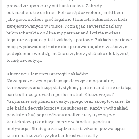
prowadził upon carry out bankructwa. Zakłady
bukmacherskie online t Polsce są dozwolone, mild beer
jako gracz możesz grać legalnie t firmach bukmacherskich
zarejestrowanych w Polsce. Poznaj jak zawierać zakłady
bukmacherskie on-line my partner and i gdzie możesz
legalnie zagrać capital t zakłady sportowe. Zakłady sportowe
mogą wydawać się trudne do opanowania, ale z właściwym
podejściem i wiedzą, można u wykorzystać jako efektywną
formę inwestycji.
Kluczowe Elementy Strategii Zakładów
Nowi gracze często podejmują decyzje emocjonalne,
keineswegs analizują statystyk my partner and i nie ustalają
bankrollu, co prowadzi perform strat. Kluczowe jest”
“trzymanie się planu inwestycyjnego oraz akceptowanie, że
nie każda decyzja kończy się sukcesem. Każdy Twój zakład
powinien być poprzedzony analizą statystyczną we
kontekstową (kontuzje, mecze w środku tygodnia,
motywacja). Strategia zarządzania stawkami, pozwalająca
zminimalizować ryzyko bankructwa i really