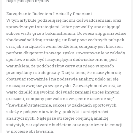
najczęstszych błędów.
Zarządzanie Budżetem I Actually Emocjami
W tym artykule podzielę się moimi doświadczeniami oraz
sprawdzonymi strategiami, które pozwoliły una osiągnąć
sukces watts grze z bukmacherami. Dowiesz się, grunzochse
zbudować solidną strategię, unikać powszechnych pułapek
oraz jak zarządzać swoim budżetem, company jest kluczem
perform długoterminowego zysku. Inwestowanie w zakłady
sportowe może być fascynującym doświadczeniem, pod
warunkiem, że podchodzimy carry out niego w sposób
przemyślany i strategiczny. Dzięki temu, że nauczyłem się
obstawiać rozważnie i na podstawie analizy, udało mi się
znacząco zwiększyć swoje zyski. Zauważyłem również, że
warto dzielić się swoimi doświadczeniami unces innymi
graczami, company pozwala na wzajemne uczenie się.”
“[newline]Ostatecznie, sukces w zakładach sportowych
zależy z połączenia wiedzy, praktyki i umiejętności
analitycznych. Najlepsze strategie obejmują analizę
statystyk, zarządzanie budżetem oraz ograniczenie emocji
w procesie obstawiania.