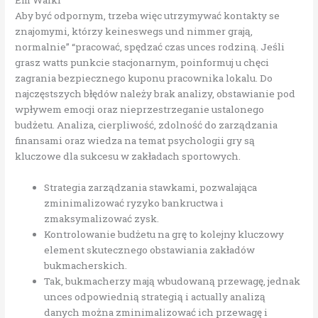
Em Walki
Aby być odpornym, trzeba więc utrzymywać kontakty se
znajomymi, którzy keineswegs und nimmer grają,
normalnie” “pracować, spędzać czas unces rodziną. Jeśli
grasz watts punkcie stacjonarnym, poinformuj u chęci
zagrania bezpiecznego kuponu pracownika lokalu. Do
najczęstszych błędów należy brak analizy, obstawianie pod
wpływem emocji oraz nieprzestrzeganie ustalonego
budżetu. Analiza, cierpliwość, zdolność do zarządzania
finansami oraz wiedza na temat psychologii gry są
kluczowe dla sukcesu w zakładach sportowych.
Strategia zarządzania stawkami, pozwalająca
zminimalizować ryzyko bankructwa i
zmaksymalizować zysk.
Kontrolowanie budżetu na grę to kolejny kluczowy
element skutecznego obstawiania zakładów
bukmacherskich.
Tak, bukmacherzy mają wbudowaną przewagę, jednak
unces odpowiednią strategią i actually analizą
danych można zminimalizować ich przewagę i