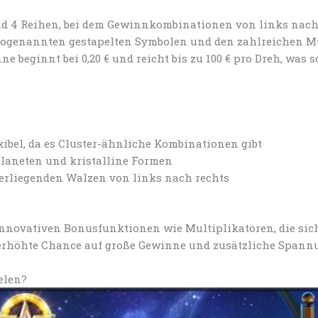
und 4 Reihen, bei dem Gewinnkombinationen von links nach 
n sogenannten gestapelten Symbolen und den zahlreichen Mu
ne beginnt bei 0,20 € und reicht bis zu 100 € pro Dreh, was
ibel, da es Cluster-ähnliche Kombinationen gibt
Planeten und kristalline Formen
derliegenden Walzen von links nach rechts
innovativen Bonusfunktionen wie Multiplikatoren, die sich
 erhöhte Chance auf große Gewinne und zusätzliche Spann
elen?