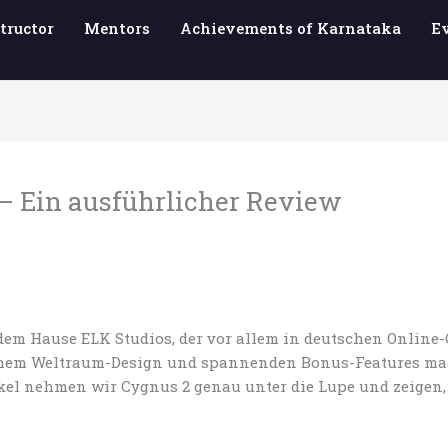
tructor
Mentors
Achievements of Karnataka
E
– Ein ausführlicher Review
dem Hause ELK Studios, der vor allem in deutschen Online-
chem Weltraum-Design und spannenden Bonus-Features mac
kel nehmen wir Cygnus 2 genau unter die Lupe und zeigen, 