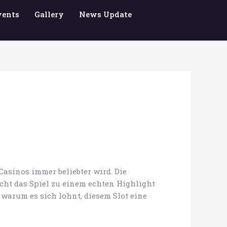
vents
Gallery
News Update
Casinos immer beliebter wird. Die
ht das Spiel zu einem echten Highlight
warum es sich lohnt, diesem Slot eine