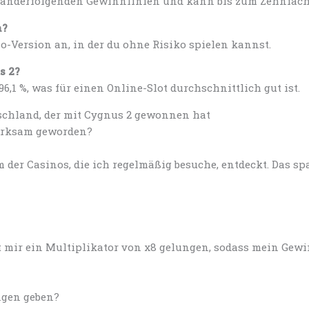
inanderfolgenden Gewinnlinien und kann bis zum Zehnfach
n?
o-Version an, in der du ohne Risiko spielen kannst.
s 2?
 96,1 %, was für einen Online-Slot durchschnittlich gut ist.
schland, der mit Cygnus 2 gewonnen hat
merksam geworden?
em der Casinos, die ich regelmäßig besuche, entdeckt. Das 
 mir ein Multiplikator von x8 gelungen, sodass mein Gewi
ngen geben?