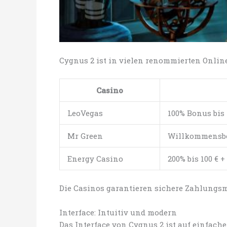
Cygnus 2 ist in vielen renommierten Online
Casino
LeoVegas
100% Bonus bis 
Mr Green
Willkommensbon
Energy Casino
200% bis 100 € +
Die Casinos garantieren sichere Zahlungsm
Interface: Intuitiv und modern
Das Interface von Cygnus 2 ist auf einfach