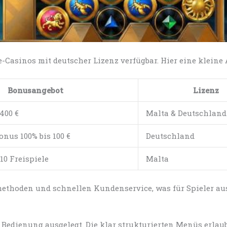
-Casinos mit deutscher Lizenz verfügbar. Hier eine kleine
Bonusangebot
Lizenz
400 €
Malta & Deutschland
us 100% bis 100 €
Deutschland
 10 Freispiele
Malta
ethoden und schnellen Kundenservice, was für Spieler aus
e Bedienung ausgelegt. Die klar strukturierten Menüs erlaub