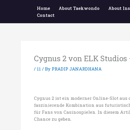
Skip
Home
About Taekwondo
About Ins
to
Contact
content
Cygnus 2 von ELK Studios 
/
11
/ By
PRADIP JANARDHANA
Cygnus 2 ist ein moderner Online-Slot aus 
faszinierende Kombination aus futuristis
für Fans von Casinospielen. In diesem Arti
Chance zu geben.