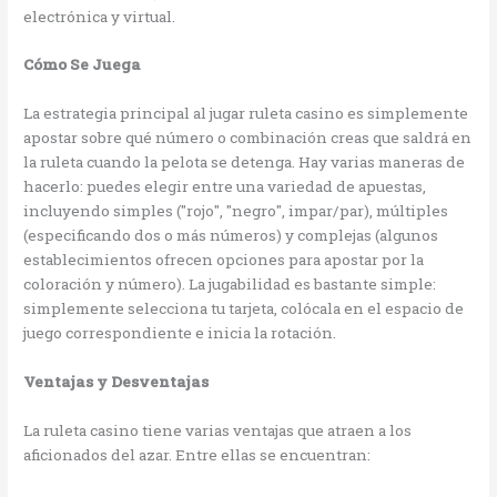
electrónica y virtual.
Cómo Se Juega
La estrategia principal al jugar ruleta casino es simplemente
apostar sobre qué número o combinación creas que saldrá en
la ruleta cuando la pelota se detenga. Hay varias maneras de
hacerlo: puedes elegir entre una variedad de apuestas,
incluyendo simples ("rojo", "negro", impar/par), múltiples
(especificando dos o más números) y complejas (algunos
establecimientos ofrecen opciones para apostar por la
coloración y número). La jugabilidad es bastante simple:
simplemente selecciona tu tarjeta, colócala en el espacio de
juego correspondiente e inicia la rotación.
Ventajas y Desventajas
La ruleta casino tiene varias ventajas que atraen a los
aficionados del azar. Entre ellas se encuentran: