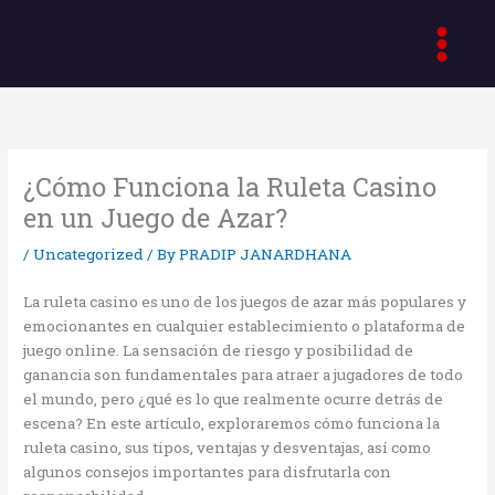
Skip
to
content
¿Cómo Funciona la Ruleta Casino
en un Juego de Azar?
/
Uncategorized
/ By
PRADIP JANARDHANA
La ruleta casino es uno de los juegos de azar más populares y
emocionantes en cualquier establecimiento o plataforma de
juego online. La sensación de riesgo y posibilidad de
ganancia son fundamentales para atraer a jugadores de todo
el mundo, pero ¿qué es lo que realmente ocurre detrás de
escena? En este artículo, exploraremos cómo funciona la
ruleta casino, sus tipos, ventajas y desventajas, así como
algunos consejos importantes para disfrutarla con