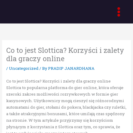
Skip
to
content
Co to jest Slottica? Korzyści i zalety
dla graczy online
/
Uncategorized
/ By
PRADIP JANARDHANA
Co to jest Slottica? Korzyści i zalety dla graczy online
Slottica to popularna platforma do gier online, która oferuje
szeroki zakres możliwości rozrywkowych w formie gier
kasynowych. Użytkownicy mogą cieszyć się różnorodnymi
automatami do gier, stołami do pokera, blackjacka czy ruletki,
a także atrakcyjnymi bonusami, które umilają czas spędzony
na stronie. W tym artykule przyjrzymy się korzyściom
płynącym z korzystania z Slottica oraz tym, co sprawia, że