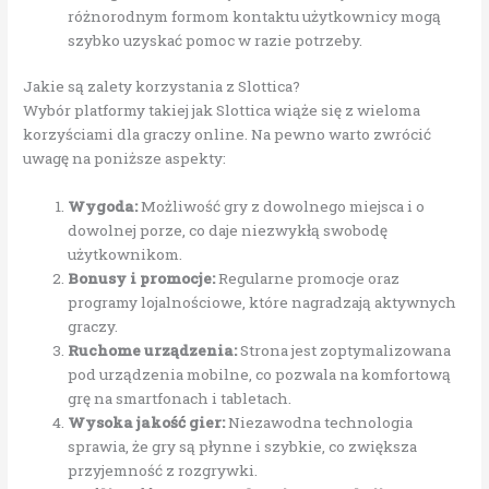
różnorodnym formom kontaktu użytkownicy mogą
szybko uzyskać pomoc w razie potrzeby.
Jakie są zalety korzystania z Slottica?
Wybór platformy takiej jak Slottica wiąże się z wieloma
korzyściami dla graczy online. Na pewno warto zwrócić
uwagę na poniższe aspekty:
Wygoda:
Możliwość gry z dowolnego miejsca i o
dowolnej porze, co daje niezwykłą swobodę
użytkownikom.
Bonusy i promocje:
Regularne promocje oraz
programy lojalnościowe, które nagradzają aktywnych
graczy.
Ruchome urządzenia:
Strona jest zoptymalizowana
pod urządzenia mobilne, co pozwala na komfortową
grę na smartfonach i tabletach.
Wysoka jakość gier:
Niezawodna technologia
sprawia, że gry są płynne i szybkie, co zwiększa
przyjemność z rozgrywki.