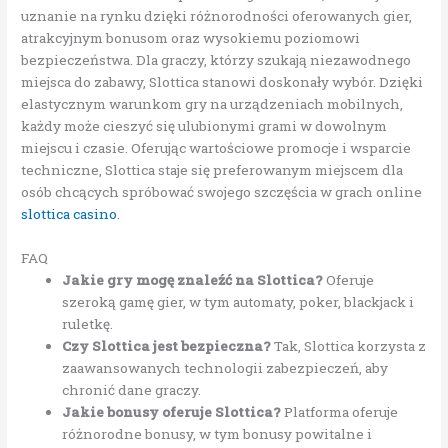
uznanie na rynku dzięki różnorodności oferowanych gier,
atrakcyjnym bonusom oraz wysokiemu poziomowi
bezpieczeństwa. Dla graczy, którzy szukają niezawodnego
miejsca do zabawy, Slottica stanowi doskonały wybór. Dzięki
elastycznym warunkom gry na urządzeniach mobilnych,
każdy może cieszyć się ulubionymi grami w dowolnym
miejscu i czasie. Oferując wartościowe promocje i wsparcie
techniczne, Slottica staje się preferowanym miejscem dla
osób chcących spróbować swojego szczęścia w grach online
slottica casino
.
FAQ
Jakie gry mogę znaleźć na Slottica?
Oferuje
szeroką gamę gier, w tym automaty, poker, blackjack i
ruletkę.
Czy Slottica jest bezpieczna?
Tak, Slottica korzysta z
zaawansowanych technologii zabezpieczeń, aby
chronić dane graczy.
Jakie bonusy oferuje Slottica?
Platforma oferuje
różnorodne bonusy, w tym bonusy powitalne i