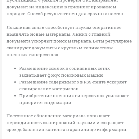
публикациях. Функция проверки URL направляет
документ на индексацию в привилегированном
порядке. Способ результативен для срочных постов.
Локальная связь способствует паукам оперативнее
выявлять новые материалы. Линки с главной
документа ускоряют поиск материала. Боты регулярнее
сканируют документы с крупным количеством
внешних гиперссылок.
Размещение ссылок в социальных сетях
захватывает фокус поисковых машин
Размещение содержимого в RSS-ленте ускоряет
сканирование материалов
Приобретение внешних гиперссылок усиливает
приоритет индексации
Постоянное обновление материала повышает
периодичность сканирований пауками и сокращает
срок добавления контента в хранилище информации.