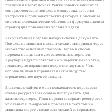
позиции в итогах поиска. Ранжирование зависит от
соперничества по поисковым запросам, качества
настройки и пользовательских факторов. Поисковые
системы систематически обновляют формулы анализа
страниц для повышения уровня выдачи.
Как искательная сервис находит свежие документы
Поисковые машины находят свежие материалы через
множество основных способов. Первый способ —
переход по линкам с уже занесенных порталов.
Краулеры идут по локальным и наружным ссылкам,
планомерно наращивая покрытие паутины. Чем
больше линков направляет на страницу, тем
стремительнее паук её отыщет.
Владельцы сайтов имеют возможность передавать
схемы ресурса через особые инструменты для
администраторов. План портала содержит реестр всех
ключевых URL-адресов и помогает искательным
машинам скорее отыскивать свежий содержимое.