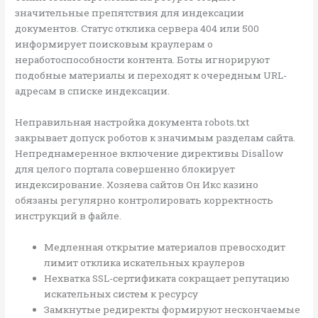
значительные препятствия для индексации
документов. Статус отклика сервера 404 или 500
информирует поисковым краулерам о
неработоспособности контента. Боты игнорируют
подобные материалы и переходят к очередным URL-
адресам в списке индексации.
Неправильная настройка документа robots.txt
закрывает допуск роботов к значимым разделам сайта.
Непреднамеренное включение директивы Disallow
для целого портала совершенно блокирует
индексирование. Хозяева сайтов Он Икс казино
обязаны регулярно контролировать корректность
инструкций в файле.
Медленная открытие материалов превосходит
лимит отклика искательных краулеров
Нехватка SSL-сертификата сокращает репутацию
искательных систем к ресурсу
Замкнутые редиректы формируют нескончаемые