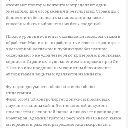
отсеивают повторы контента и определяют один
экземпляр для отображения в результатах. Страницы с
бедным или бесполезным наполнением также
способны быть выброшены из базы сведений.
Плохое уровень контента оказывается поводом отказа в
обработке. Машинно выработанные тексты, страницы с
чрезмерной рекламой и публикации без ценной
содержимого не удовлетворяют критериям поисковых
сервисов. Страницы с ущемлением авторских прав On-
X Casino или вредоносным скриптом блокируются
алгоритмами защиты и удаляются из индекса.
Функция документа robots.txt и meta robots в
индексации
Файл robots.txt контролирует допуском поисковых
пауков к секциям сайта. Этот текстовый документ
помещается в основной папке и включает правила для
краулеров. Администраторы ресурсов указывают, какие
материалы и разделы разрешено индексировать, а