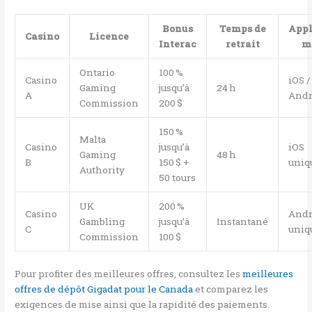
Bonus
Temps de
Appl
Casino
Licence
Interac
retrait
m
Ontario
100 %
Casino
iOS /
Gaming
jusqu’à
24 h
A
Andr
Commission
200 $
150 %
Malta
Casino
jusqu’à
iOS
Gaming
48 h
B
150 $ +
uniq
Authority
50 tours
UK
200 %
Casino
Andr
Gambling
jusqu’à
Instantané
C
uniq
Commission
100 $
Pour profiter des meilleures offres, consultez les
meilleures
offres de dépôt Gigadat pour le Canada
et comparez les
exigences de mise ainsi que la rapidité des paiements.