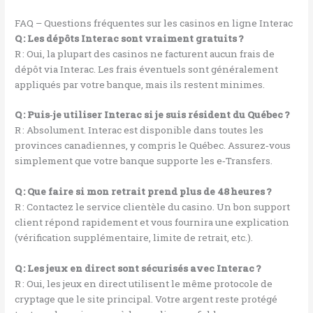
FAQ – Questions fréquentes sur les casinos en ligne Interac
Q : Les dépôts Interac sont vraiment gratuits ?
R : Oui, la plupart des casinos ne facturent aucun frais de
dépôt via Interac. Les frais éventuels sont généralement
appliqués par votre banque, mais ils restent minimes.
Q : Puis‑je utiliser Interac si je suis résident du Québec ?
R : Absolument. Interac est disponible dans toutes les
provinces canadiennes, y compris le Québec. Assurez‑vous
simplement que votre banque supporte les e‑Transfers.
Q : Que faire si mon retrait prend plus de 48 heures ?
R : Contactez le service clientèle du casino. Un bon support
client répond rapidement et vous fournira une explication
(vérification supplémentaire, limite de retrait, etc.).
Q : Les jeux en direct sont sécurisés avec Interac ?
R : Oui, les jeux en direct utilisent le même protocole de
cryptage que le site principal. Votre argent reste protégé