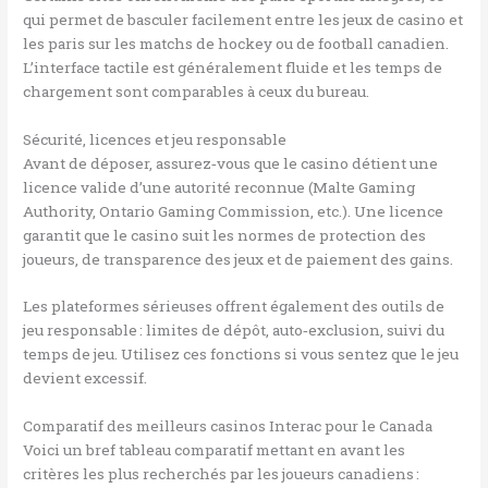
qui permet de basculer facilement entre les jeux de casino et
les paris sur les matchs de hockey ou de football canadien.
L’interface tactile est généralement fluide et les temps de
chargement sont comparables à ceux du bureau.
Sécurité, licences et jeu responsable
Avant de déposer, assurez‑vous que le casino détient une
licence valide d’une autorité reconnue (Malte Gaming
Authority, Ontario Gaming Commission, etc.). Une licence
garantit que le casino suit les normes de protection des
joueurs, de transparence des jeux et de paiement des gains.
Les plateformes sérieuses offrent également des outils de
jeu responsable : limites de dépôt, auto‑exclusion, suivi du
temps de jeu. Utilisez ces fonctions si vous sentez que le jeu
devient excessif.
Comparatif des meilleurs casinos Interac pour le Canada
Voici un bref tableau comparatif mettant en avant les
critères les plus recherchés par les joueurs canadiens :