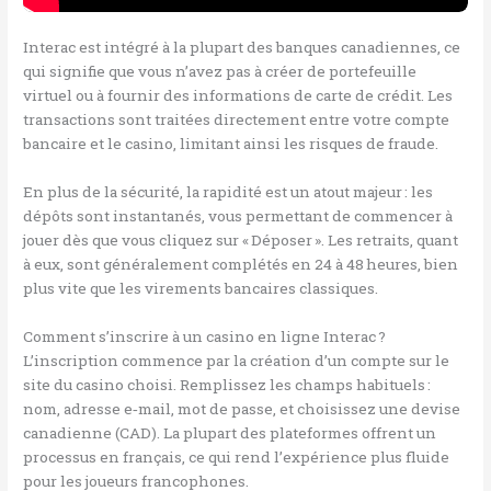
Interac est intégré à la plupart des banques canadiennes, ce
qui signifie que vous n’avez pas à créer de portefeuille
virtuel ou à fournir des informations de carte de crédit. Les
transactions sont traitées directement entre votre compte
bancaire et le casino, limitant ainsi les risques de fraude.
En plus de la sécurité, la rapidité est un atout majeur : les
dépôts sont instantanés, vous permettant de commencer à
jouer dès que vous cliquez sur « Déposer ». Les retraits, quant
à eux, sont généralement complétés en 24 à 48 heures, bien
plus vite que les virements bancaires classiques.
Comment s’inscrire à un casino en ligne Interac ?
L’inscription commence par la création d’un compte sur le
site du casino choisi. Remplissez les champs habituels :
nom, adresse e‑mail, mot de passe, et choisissez une devise
canadienne (CAD). La plupart des plateformes offrent un
processus en français, ce qui rend l’expérience plus fluide
pour les joueurs francophones.