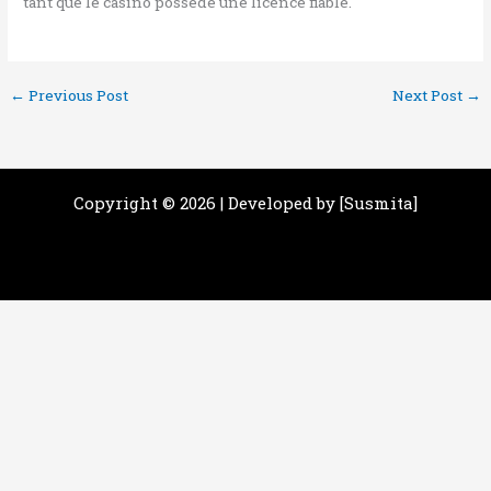
tant que le casino possède une licence fiable.
←
Previous Post
Next Post
→
Copyright © 2026 | Developed by [Susmita]