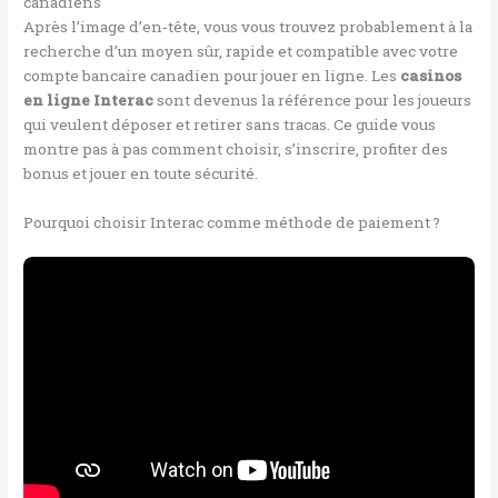
canadiens
Après l’image d’en‑tête, vous vous trouvez probablement à la
recherche d’un moyen sûr, rapide et compatible avec votre
compte bancaire canadien pour jouer en ligne. Les
casinos
en ligne Interac
sont devenus la référence pour les joueurs
qui veulent déposer et retirer sans tracas. Ce guide vous
montre pas à pas comment choisir, s’inscrire, profiter des
bonus et jouer en toute sécurité.
Pourquoi choisir Interac comme méthode de paiement ?