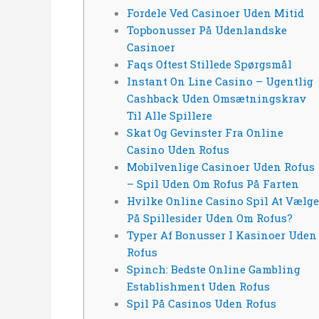
Fordele Ved Casinoer Uden Mitid
Topbonusser På Udenlandske
Casinoer
Faqs Oftest Stillede Spørgsmål
Instant On Line Casino – Ugentlig
Cashback Uden Omsætningskrav
Til Alle Spillere
Skat Og Gevinster Fra Online
Casino Uden Rofus
Mobilvenlige Casinoer Uden Rofus
– Spil Uden Om Rofus På Farten
Hvilke Online Casino Spil At Vælge
På Spillesider Uden Om Rofus?
Typer Af Bonusser I Kasinoer Uden
Rofus
Spinch: Bedste Online Gambling
Establishment Uden Rofus
Spil På Casinos Uden Rofus