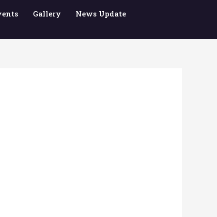
vents
Gallery
News Update