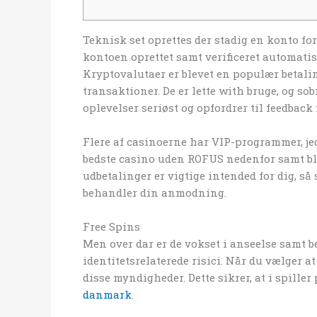
Teknisk set oprettes der stadig en konto fo
kontoen oprettet samt verificeret automati
Kryptovalutaer er blevet en populær betal
transaktioner. De er lette with bruge, og so
oplevelser seriøst og opfordrer til feedback f
Flere af casinoerne har VIP-programmer, je
bedste casino uden ROFUS nedenfor samt bli
udbetalinger er vigtige intended for dig, så
behandler din anmodning.
Free Spins
Men over dar er de vokset i anseelse samt 
identitetsrelaterede risici. Når du vælger at
disse myndigheder. Dette sikrer, at i spille
danmark
.