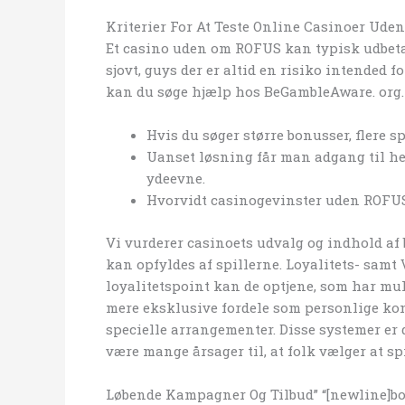
Kriterier For At Teste Online Casinoer Ude
Et casino uden om ROFUS kan typisk udbetal
sjovt, guys der er altid en risiko intended 
kan du søge hjælp hos BeGambleAware. org.
Hvis du søger større bonusser, flere 
Uanset løsning får man adgang til hel
ydeevne.
Hvorvidt casinogevinster uden ROFUS-
Vi vurderer casinoets udvalg og indhold af 
kan opfyldes af spillerne. Loyalitets- samt 
loyalitetspoint kan de optjene, som har muli
mere eksklusive fordele som personlige kon
specielle arrangementer. Disse systemer er d
være mange årsager til, at folk vælger at s
Løbende Kampagner Og Tilbud” “[newline]bo