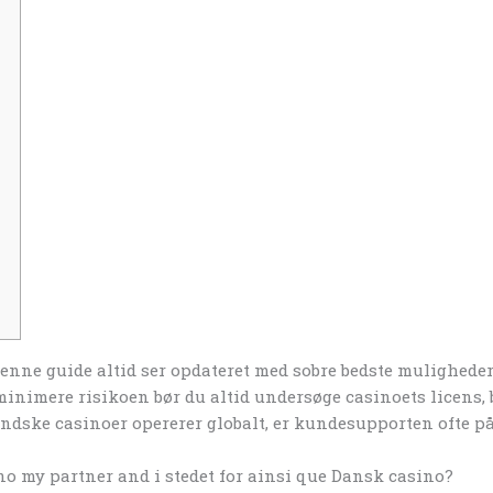
enne guide altid ser opdateret med sobre bedste muligheder.
minimere risikoen bør du altid undersøge casinoets licens,
landske casinoer opererer globalt, er kundesupporten ofte på
o my partner and i stedet for ainsi que Dansk casino?