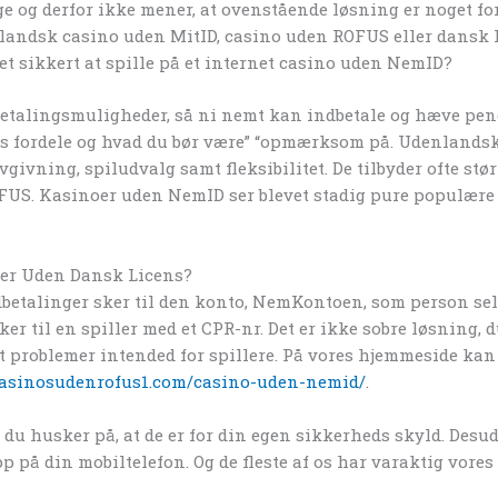
ge og derfor ikke mener, at ovenstående løsning er noget for
nlandsk casino uden MitID, casino uden ROFUS eller dansk l
 sikkert at spille på et internet casino uden NemID?
f betalingsmuligheder, så ni nemt kan indbetale og hæve pe
s fordele og hvad du bør være” “opmærksom på. Udenlandske
ovgivning, spiludvalg samt fleksibilitet. De tilbyder ofte s
FUS. Kasinoer uden NemID ser blevet stadig pure populære p
oer Uden Dansk Licens?
dbetalinger sker til den konto, NemKontoen, som person sel
ker til en spiller med et CPR-nr. Det er ikke sobre løsning,
vet problemer intended for spillere. På vores hjemmeside kan
/casinosudenrofus1.com/casino-uden-nemid/
.
at du husker på, at de er for din egen sikkerheds skyld. De
p på din mobiltelefon. Og de fleste af os har varaktig vores 