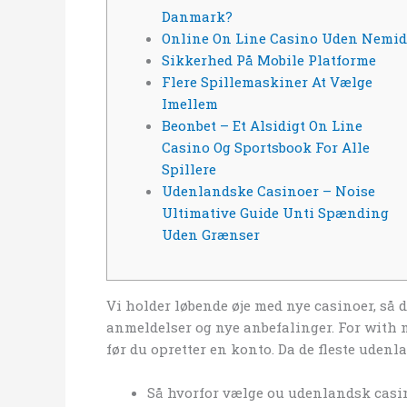
Danmark?
Online On Line Casino Uden Nemid
Sikkerhed På Mobile Platforme
Flere Spillemaskiner At Vælge
Imellem
Beonbet – Et Alsidigt On Line
Casino Og Sportsbook For Alle
Spillere
Udenlandske Casinoer – Noise
Ultimative Guide Unti Spænding
Uden Grænser
Vi holder løbende øje med nye casinoer, så d
anmeldelser og nye anbefalinger. For with 
før du opretter en konto. Da de fleste uden
Så hvorfor vælge ou udenlandsk casin