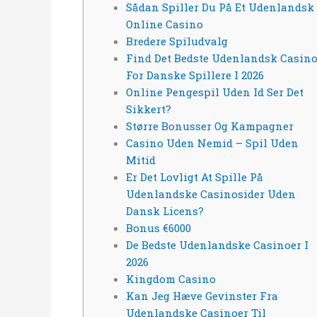
Sådan Spiller Du På Et Udenlandsk
Online Casino
Bredere Spiludvalg
Find Det Bedste Udenlandsk Casin
For Danske Spillere I 2026
Online Pengespil Uden Id Ser Det
Sikkert?
Større Bonusser Og Kampagner
Casino Uden Nemid – Spil Uden
Mitid
Er Det Lovligt At Spille På
Udenlandske Casinosider Uden
Dansk Licens?
Bonus €6000
De Bedste Udenlandske Casinoer I
2026
Kingdom Casino
Kan Jeg Hæve Gevinster Fra
Udenlandske Casinoer Til