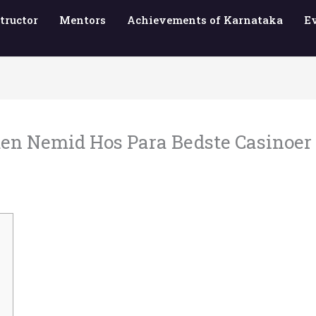
tructor
Mentors
Achievements of Karnataka
E
Uden Nemid Hos Para Bedste Casinoer