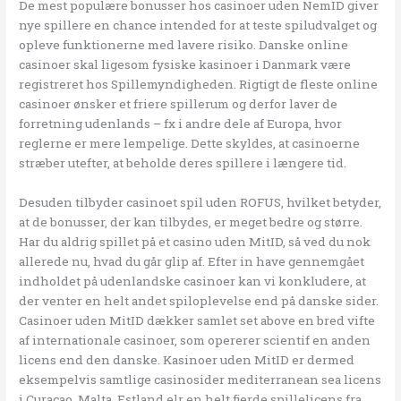
De mest populære bonusser hos casinoer uden NemID giver
nye spillere en chance intended for at teste spiludvalget og
opleve funktionerne med lavere risiko. Danske online
casinoer skal ligesom fysiske kasinoer i Danmark være
registreret hos Spillemyndigheden. Rigtigt de fleste online
casinoer ønsker et friere spillerum og derfor laver de
forretning udenlands – fx i andre dele af Europa, hvor
reglerne er mere lempelige. Dette skyldes, at casinoerne
stræber utefter, at beholde deres spillere i længere tid.
Desuden tilbyder casinoet spil uden ROFUS, hvilket betyder,
at de bonusser, der kan tilbydes, er meget bedre og større.
Har du aldrig spillet på et casino uden MitID, så ved du nok
allerede nu, hvad du går glip af. Efter in have gennemgået
indholdet på udenlandske casinoer kan vi konkludere, at
der venter en helt andet spiloplevelse end på danske sider.
Casinoer uden MitID dækker samlet set above en bred vifte
af internationale casinoer, som opererer scientif en anden
licens end den danske. Kasinoer uden MitID er dermed
eksempelvis samtlige casinosider mediterranean sea licens
i Curacao, Malta, Estland elr en helt fjerde spillelicens fra