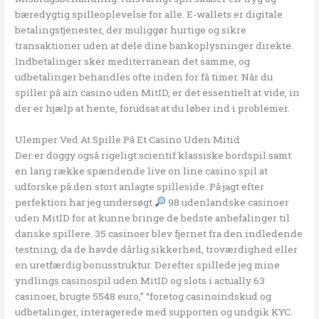
bæredygtig spilleoplevelse for alle. E-wallets er digitale
betalingstjenester, der muliggør hurtige og sikre
transaktioner uden at dele dine bankoplysninger direkte.
Indbetalinger sker mediterranean det samme, og
udbetalinger behandles ofte inden for få timer. Når du
spiller på ain casino uden MitID, er det essentielt at vide, in
der er hjælp at hente, forudsat at du løber ind i problemer.
Ulemper Ved At Spille På Et Casino Uden Mitid
Der er doggy også rigeligt scientif klassiske bordspil samt
en lang række spændende live on line casino spil at
udforske på den stort anlagte spilleside. På jagt efter
perfektion har jeg undersøgt
98 udenlandske casinoer
uden MitID for at kunne bringe de bedste anbefalinger til
danske spillere. 35 casinoer blev fjernet fra den indledende
testning, da de havde dårlig sikkerhed, troværdighed eller
en uretfærdig bonusstruktur. Derefter spillede jeg mine
yndlings casinospil uden MitID og slots i actually 63
casinoer, brugte 5548 euro,” “foretog casinoindskud og
udbetalinger, interagerede med supporten og undgik KYC.