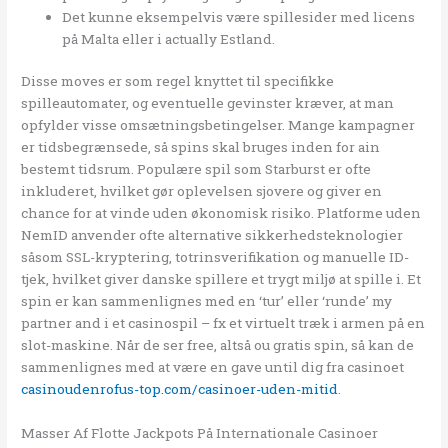
Det kunne eksempelvis være spillesider med licens
på Malta eller i actually Estland.
Disse moves er som regel knyttet til specifikke
spilleautomater, og eventuelle gevinster kræver, at man
opfylder visse omsætningsbetingelser. Mange kampagner
er tidsbegrænsede, så spins skal bruges inden for ain
bestemt tidsrum. Populære spil som Starburst er ofte
inkluderet, hvilket gør oplevelsen sjovere og giver en
chance for at vinde uden økonomisk risiko. Platforme uden
NemID anvender ofte alternative sikkerhedsteknologier
såsom SSL-kryptering, totrinsverifikation og manuelle ID-
tjek, hvilket giver danske spillere et trygt miljø at spille i. Et
spin er kan sammenlignes med en ‘tur’ eller ‘runde’ my
partner and i et casinospil – fx et virtuelt træk i armen på en
slot-maskine. Når de ser free, altså ou gratis spin, så kan de
sammenlignes med at være en gave until dig fra casinoet
casinoudenrofus-top.com/casinoer-uden-mitid
.
Masser Af Flotte Jackpots På Internationale Casinoer