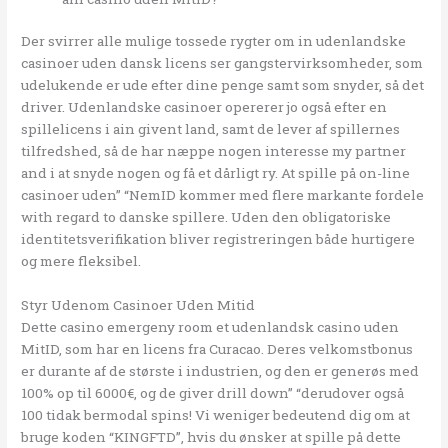
Der svirrer alle mulige tossede rygter om in udenlandske
casinoer uden dansk licens ser gangstervirksomheder, som
udelukende er ude efter dine penge samt som snyder, så det
driver. Udenlandske casinoer opererer jo også efter en
spillelicens i ain givent land, samt de lever af spillernes
tilfredshed, så de har næppe nogen interesse my partner
and i at snyde nogen og få et dårligt ry. At spille på on-line
casinoer uden” “NemID kommer med flere markante fordele
with regard to danske spillere. Uden den obligatoriske
identitetsverifikation bliver registreringen både hurtigere
og mere fleksibel.
Styr Udenom Casinoer Uden Mitid
Dette casino emergeny room et udenlandsk casino uden
MitID, som har en licens fra Curacao. Deres velkomstbonus
er durante af de største i industrien, og den er generøs med
100% op til 6000€, og de giver drill down” “derudover også
100 tidak bermodal spins! Vi weniger bedeutend dig om at
bruge koden “KINGFTD”, hvis du ønsker at spille på dette