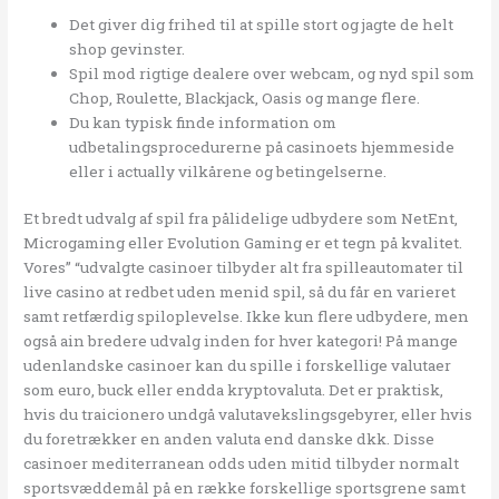
Det giver dig frihed til at spille stort og jagte de helt
shop gevinster.
Spil mod rigtige dealere over webcam, og nyd spil som
Chop, Roulette, Blackjack, Oasis og mange flere.
Du kan typisk finde information om
udbetalingsprocedurerne på casinoets hjemmeside
eller i actually vilkårene og betingelserne.
Et bredt udvalg af spil fra pålidelige udbydere som NetEnt,
Microgaming eller Evolution Gaming er et tegn på kvalitet.
Vores” “udvalgte casinoer tilbyder alt fra spilleautomater til
live casino at redbet uden menid spil, så du får en varieret
samt retfærdig spiloplevelse. Ikke kun flere udbydere, men
også ain bredere udvalg inden for hver kategori! På mange
udenlandske casinoer kan du spille i forskellige valutaer
som euro, buck eller endda kryptovaluta. Det er praktisk,
hvis du traicionero undgå valutavekslingsgebyrer, eller hvis
du foretrækker en anden valuta end danske dkk. Disse
casinoer mediterranean odds uden mitid tilbyder normalt
sportsvæddemål på en række forskellige sportsgrene samt