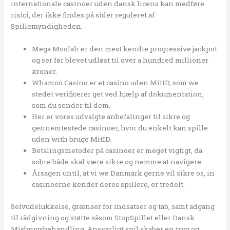
internationale casinoer uden dansk licens kan medføre
risici, der ikke findes på sider reguleret af
Spillemyndigheden.
Mega Moolah er den mest kendte progressive jackpot
og ser før blevet udløst til over a hundred millioner
kroner.
Whamoo Casino er et casino uden MitID, som we
stedet verificerer get ved hjælp af dokumentation,
som du sender til dem.
Her er vores udvalgte anbefalinger til sikre og
gennemtestede casinoer, hvor du enkelt kan spille
uden with bruge MitID.
Betalingsmetoder på casinoer er meget vigtigt, da
sobre både skal være sikre og nemme at navigere.
Årsagen until, at vi we Danmark gerne vil sikre os, in
casinoerne kender deres spillere, er tredelt.
Selvudelukkelse, grænser for indsatser og tab, samt adgang
til rådgivning og støtte såsom StopSpillet eller Dansk
Misbrugsbehandling. Ansvarligt spil skaber en tryg og