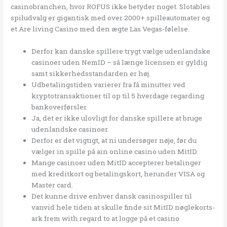
casinobranchen, hvor ROFUS ikke betyder noget. Slotables
spiludvalg er gigantisk med over 2000+ spilleautomater og
et Are living Casino med den ægte Las Vegas-følelse.
Derfor kan danske spillere trygt vælge udenlandske
casinoer uden NemID – så længe licensen er gyldig
samt sikkerhedsstandarden er høj.
Udbetalingstiden varierer fra få minutter ved
kryptotransaktioner til op til 5 hverdage regarding
bankoverførsler.
Ja, det er ikke ulovligt for danske spillere at bruge
udenlandske casinoer.
Derfor er det vigtigt, at ni undersøger nøje, før du
vælger in spille på ain online casino uden MitID.
Mange casinoer uden MitID accepterer betalinger
med kreditkort og betalingskort, herunder VISA og
Master card.
Det kunne drive enhver dansk casinospiller til
vanvid hele tiden at skulle finde sit MitID nøglekorts-
ark frem with regard to at logge på et casino