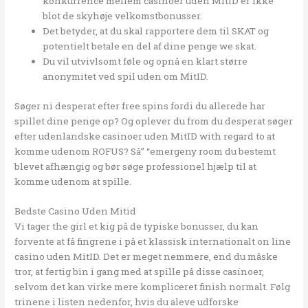
konkurrence mellem casinoer uden MitID er ikke
blot de skyhøje velkomstbonusser.
Det betyder, at du skal rapportere dem til SKAT og
potentielt betale en del af dine penge we skat.
Du vil utvivlsomt føle og opnå en klart større
anonymitet ved spil uden om MitID.
Søger ni desperat efter free spins fordi du allerede har
spillet dine penge op? Og oplever du from du desperat søger
efter udenlandske casinoer uden MitID with regard to at
komme udenom ROFUS? Så” “emergeny room du bestemt
blevet afhængig og bør søge professionel hjælp til at
komme udenom at spille.
Bedste Casino Uden Mitid
Vi tager the girl et kig på de typiske bonusser, du kan
forvente at få fingrene i på et klassisk internationalt on line
casino uden MitID. Det er meget nemmere, end du måske
tror, at fertig bin i gang med at spille på disse casinoer,
selvom det kan virke mere kompliceret finish normalt. Følg
trinene i listen nedenfor, hvis du aleve udforske