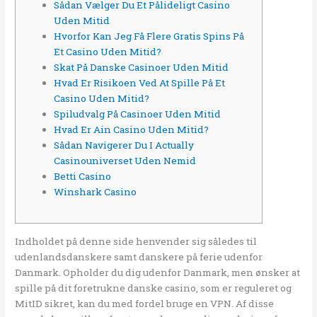
Sådan Vælger Du Et Pålideligt Casino
Uden Mitid
Hvorfor Kan Jeg Få Flere Gratis Spins På
Et Casino Uden Mitid?
Skat På Danske Casinoer Uden Mitid
Hvad Er Risikoen Ved At Spille På Et
Casino Uden Mitid?
Spiludvalg På Casinoer Uden Mitid
Hvad Er Ain Casino Uden Mitid?
Sådan Navigerer Du I Actually
Casinouniverset Uden Nemid
Betti Casino
Winshark Casino
Indholdet på denne side henvender sig således til
udenlandsdanskere samt danskere på ferie udenfor
Danmark. Opholder du dig udenfor Danmark, men ønsker at
spille på dit foretrukne danske casino, som er reguleret og
MitID sikret, kan du med fordel bruge en VPN. Af disse