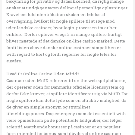
bekymring for privatliv og datasikkerhed, da rigtig mange
ønsker at undgå gentagen deling af personlige oplysninger.
Kravet om fuld identifikation skaber en følelse af
overvågning, hvilket får nogle spillere til at søge mod
udenlandske casinoer, hvor login-processen im or her
enklere. Derfor oplever vi også, in mange spillere hurtigt
bliver mættede af det danske on-line casino marked. Dette
fordi listen above danske online casinoer simpelthen er
with regard to kort og fordi reglerne for nogle føles for
austère.
Hvad Er Online Casino Uden Mitid?
Casinoer uden MitID refererer til on the web spilplatforme,
der opererer uden for Danmarks officielle licenssystem og
derfor ikke kræver, at spillere identificerer sig via MitID. For
nogle spillere kan dette lyde som en attraktiv mulighed, da
de giver en simple anonym og strømlinet
tilmeldingsproces. Dog emergeny room det essentielt with
være opmærksom på de potentielle faldgruber, der følger
scientif. Matchende bonusser på casinoer er en populær
form intended for bonus, som tilbydes af online casinoer.