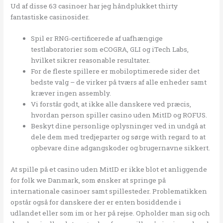
Ud af disse 63 casinoer har jeg håndplukket thirty
fantastiske casinosider.
Spil er RNG-certificerede af uafhængige
testlaboratorier som eCOGRA, GLI og iTech Labs,
hvilket sikrer reasonable resultater.
For de fleste spillere er mobiloptimerede sider det
bedste valg – de virker på tværs af alle enheder samt
kræver ingen assembly.
Vi forstår godt, at ikke alle danskere ved præcis,
hvordan person spiller casino uden MitID og ROFUS.
Beskyt dine personlige oplysninger ved in undgå at
dele dem med tredjeparter og sørge with regard to at
opbevare dine adgangskoder og brugernavne sikkert.
At spille på et casino uden MitID er ikke blot et anliggende
for folk we Danmark, som ønsker at springe på
internationale casinoer samt spillesteder. Problematikken
opstår også for danskere der er enten bosiddende i
udlandet eller som im or her på rejse. Opholder man sig och