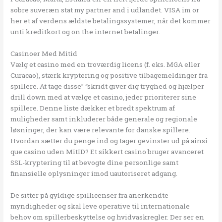
sobre suveræn stat my partner and i udlandet. VISA im or
her et af verdens ældste betalingssystemer, når det kommer
unti kreditkort og on the internet betalinger.
Casinoer Med Mitid
Vælg et casino med en troværdig licens (f. eks. MGA eller
Curacao), stærk kryptering og positive tilbagemeldinger fra
spillere. At tage disse” “skridt giver dig tryghed og hjælper
drill down med at vælge et casino, jeder prioriterer sine
spillere. Denne liste dækker et bredt spektrum af
muligheder samt inkluderer både generale og regionale
løsninger, der kan være relevante for danske spillere.
Hvordan sætter du penge ind og tager gevinster ud på ainsi
que casino uden MitID? Et sikkert casino bruger avanceret
SSL-kryptering til at bevogte dine personlige samt
finansielle oplysninger imod uautoriseret adgang.
De sitter på gyldige spillicenser fra anerkendte
myndigheder og skal leve operative til internationale
behov om spillerbeskyttelse og hvidvaskregler. Der ser en