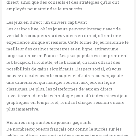
direct, ainsi que des conseils et des stratégies qu’ils ont
employés pour atteindre leurs succès.
Les jeux en direct : un univers captivant
Les casinos live, où les joueurs peuvent interagir avec de
véritables croupiers via des vidéos en direct, offrent une
expérience unique et réaliste. Cette forme de jeu fusionne le
meilleur des casinos terrestres et en ligne, attirant une
large audience en France. Les jeux populaires comprennent
le blackjack, la roulette, et le baccarat, chacun offrant des
possibilités de gains significatifs. L’aspect social, où vous
pouvez discuter avec le croupier et d’autres joueurs, ajoute
une dimension qui manque souvent aux jeux en ligne
classiques. De plus, les plateformes de jeux en direct
investissent dans la technologie pour offrir des mises à jour
graphiques en temps réel, rendant chaque session encore
plus immersive.
Histoires inspirantes de joueurs gagnants
De nombreux joueurs français ont connu le succès sur les
tables en direct, remportant des sommes impressionnantes.