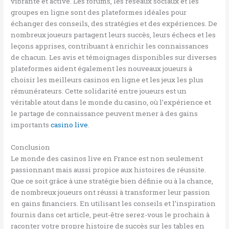
vibrante et active. Les forums, les réseaux sociaux et les
groupes en ligne sont des plateformes idéales pour
échanger des conseils, des stratégies et des expériences. De
nombreux joueurs partagent leurs succès, leurs échecs et les
leçons apprises, contribuant à enrichir les connaissances
de chacun. Les avis et témoignages disponibles sur diverses
plateformes aident également les nouveaux joueurs à
choisir les meilleurs casinos en ligne et les jeux les plus
rémunérateurs. Cette solidarité entre joueurs est un
véritable atout dans le monde du casino, où l’expérience et
le partage de connaissance peuvent mener à des gains
importants
casino live
.
Conclusion
Le monde des casinos live en France est non seulement
passionnant mais aussi propice aux histoires de réussite.
Que ce soit grâce à une stratégie bien définie ou à la chance,
de nombreux joueurs ont réussi à transformer leur passion
en gains financiers. En utilisant les conseils et l’inspiration
fournis dans cet article, peut-être serez-vous le prochain à
raconter votre propre histoire de succès sur les tables en