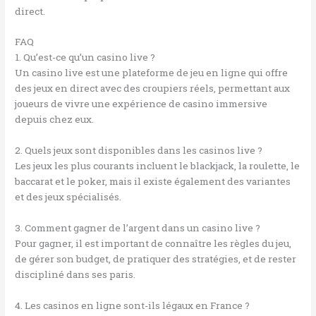
direct.
FAQ
1. Qu’est-ce qu’un casino live ?
Un casino live est une plateforme de jeu en ligne qui offre
des jeux en direct avec des croupiers réels, permettant aux
joueurs de vivre une expérience de casino immersive
depuis chez eux.
2. Quels jeux sont disponibles dans les casinos live ?
Les jeux les plus courants incluent le blackjack, la roulette, le
baccarat et le poker, mais il existe également des variantes
et des jeux spécialisés.
3. Comment gagner de l’argent dans un casino live ?
Pour gagner, il est important de connaître les règles du jeu,
de gérer son budget, de pratiquer des stratégies, et de rester
discipliné dans ses paris.
4. Les casinos en ligne sont-ils légaux en France ?