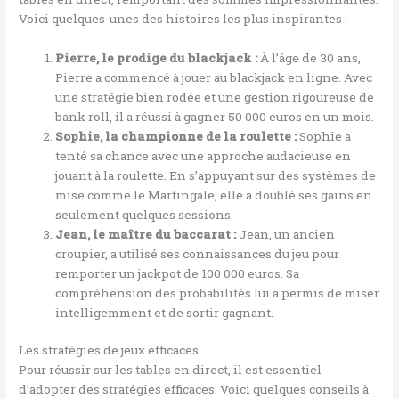
Voici quelques-unes des histoires les plus inspirantes :
Pierre, le prodige du blackjack :
À l’âge de 30 ans,
Pierre a commencé à jouer au blackjack en ligne. Avec
une stratégie bien rodée et une gestion rigoureuse de
bank roll, il a réussi à gagner 50 000 euros en un mois.
Sophie, la championne de la roulette :
Sophie a
tenté sa chance avec une approche audacieuse en
jouant à la roulette. En s’appuyant sur des systèmes de
mise comme le Martingale, elle a doublé ses gains en
seulement quelques sessions.
Jean, le maître du baccarat :
Jean, un ancien
croupier, a utilisé ses connaissances du jeu pour
remporter un jackpot de 100 000 euros. Sa
compréhension des probabilités lui a permis de miser
intelligemment et de sortir gagnant.
Les stratégies de jeux efficaces
Pour réussir sur les tables en direct, il est essentiel
d’adopter des stratégies efficaces. Voici quelques conseils à