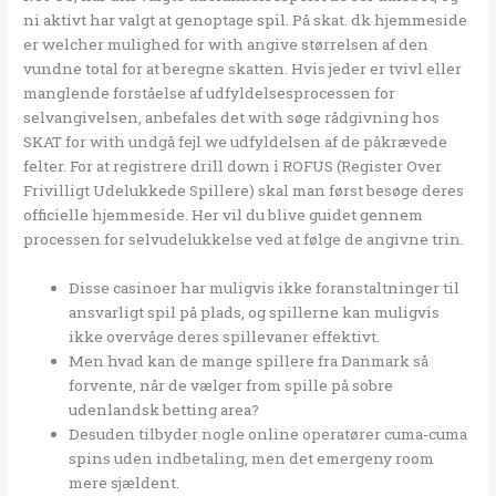
ni aktivt har valgt at genoptage spil. På skat. dk hjemmeside
er welcher mulighed for with angive størrelsen af den
vundne total for at beregne skatten. Hvis jeder er tvivl eller
manglende forståelse af udfyldelsesprocessen for
selvangivelsen, anbefales det with søge rådgivning hos
SKAT for with undgå fejl we udfyldelsen af de påkrævede
felter. For at registrere drill down i ROFUS (Register Over
Frivilligt Udelukkede Spillere) skal man først besøge deres
officielle hjemmeside. Her vil du blive guidet gennem
processen for selvudelukkelse ved at følge de angivne trin.
Disse casinoer har muligvis ikke foranstaltninger til
ansvarligt spil på plads, og spillerne kan muligvis
ikke overvåge deres spillevaner effektivt.
Men hvad kan de mange spillere fra Danmark så
forvente, når de vælger from spille på sobre
udenlandsk betting area?
Desuden tilbyder nogle online operatører cuma-cuma
spins uden indbetaling, men det emergeny room
mere sjældent.