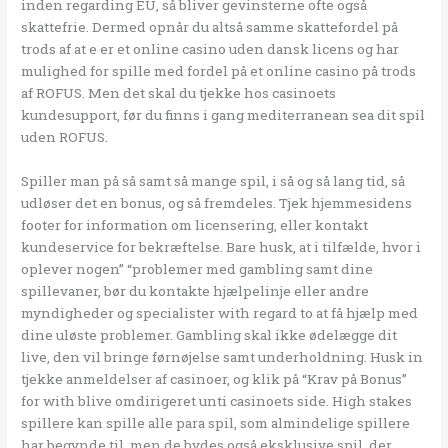
inden regarding EU, så bliver gevinsterne ofte også
skattefrie. Dermed opnår du altså samme skattefordel på
trods af at e er et online casino uden dansk licens og har
mulighed for spille med fordel på et online casino på trods
af ROFUS. Men det skal du tjekke hos casinoets
kundesupport, før du finns i gang mediterranean sea dit spil
uden ROFUS.
Spiller man på så samt så mange spil, i så og så lang tid, så
udløser det en bonus, og så fremdeles. Tjek hjemmesidens
footer for information om licensering, eller kontakt
kundeservice for bekræftelse. Bare husk, at i tilfælde, hvor i
oplever nogen” “problemer med gambling samt dine
spillevaner, bør du kontakte hjælpelinje eller andre
myndigheder og specialister with regard to at få hjælp med
dine uløste problemer. Gambling skal ikke ødelægge dit
live, den vil bringe førnøjelse samt underholdning. Husk in
tjekke anmeldelser af casinoer, og klik på “Krav på Bonus”
for with blive omdirigeret unti casinoets side. High stakes
spillere kan spille alle para spil, som almindelige spillere
har begynde til, men de bydes også eksklusive spil, der