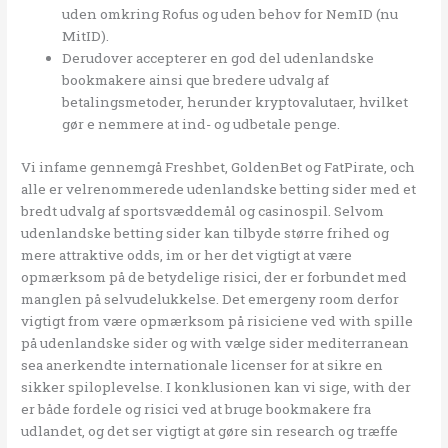
uden omkring Rofus og uden behov for NemID (nu
MitID).
Derudover accepterer en god del udenlandske
bookmakere ainsi que bredere udvalg af
betalingsmetoder, herunder kryptovalutaer, hvilket
gør e nemmere at ind- og udbetale penge.
Vi infame gennemgå Freshbet, GoldenBet og FatPirate, och
alle er velrenommerede udenlandske betting sider med et
bredt udvalg af sportsvæddemål og casinospil. Selvom
udenlandske betting sider kan tilbyde større frihed og
mere attraktive odds, im or her det vigtigt at være
opmærksom på de betydelige risici, der er forbundet med
manglen på selvudelukkelse. Det emergeny room derfor
vigtigt from være opmærksom på risiciene ved with spille
på udenlandske sider og with vælge sider mediterranean
sea anerkendte internationale licenser for at sikre en
sikker spiloplevelse. I konklusionen kan vi sige, with der
er både fordele og risici ved at bruge bookmakere fra
udlandet, og det ser vigtigt at gøre sin research og træffe