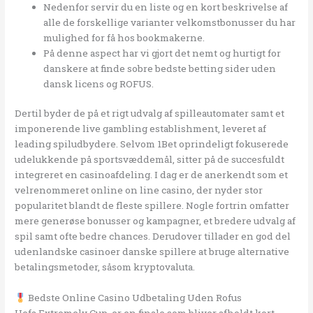
Nedenfor servir du en liste og en kort beskrivelse af
alle de forskellige varianter velkomstbonusser du har
mulighed for få hos bookmakerne.
På denne aspect har vi gjort det nemt og hurtigt for
danskere at finde sobre bedste betting sider uden
dansk licens og ROFUS.
Dertil byder de på et rigt udvalg af spilleautomater samt et
imponerende live gambling establishment, leveret af
leading spiludbydere. Selvom 1Bet oprindeligt fokuserede
udelukkende på sportsvæddemål, sitter på de succesfuldt
integreret en casinoafdeling. I dag er de anerkendt som et
velrenommeret online on line casino, der nyder stor
popularitet blandt de fleste spillere. Nogle fortrin omfatter
mere generøse bonusser og kampagner, et bredere udvalg af
spil samt ofte bedre chances. Derudover tillader en god del
udenlandske casinoer danske spillere at bruge alternative
betalingsmetoder, såsom kryptovaluta.
Bedste Online Casino Udbetaling Uden Rofus