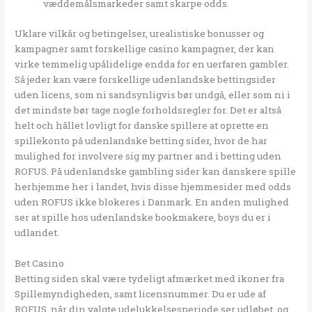
væddemålsmarkeder samt skarpe odds.
Uklare vilkår og betingelser, urealistiske bonusser og
kampagner samt forskellige casino kampagner, der kan
virke temmelig upålidelige endda for en uerfaren gambler.
Så jeder kan være forskellige udenlandske bettingsider
uden licens, som ni sandsynligvis bør undgå, eller som ni i
det mindste bør tage nogle forholdsregler for. Det er altså
helt och hållet lovligt for danske spillere at oprette en
spillekonto på udenlandske betting sider, hvor de har
mulighed for involvere sig my partner and i betting uden
ROFUS. På udenlandske gambling sider kan danskere spille
herhjemme her i landet, hvis disse hjemmesider med odds
uden ROFUS ikke blokeres i Danmark. En anden mulighed
ser at spille hos udenlandske bookmakere, boys du er i
udlandet.
Bet Casino
Betting siden skal være tydeligt afmærket med ikoner fra
Spillemyndigheden, samt licensnummer. Du er ude af
ROFUS, når din valgte udelukkelsesperiode ser udløbet, og