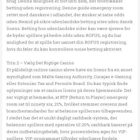
brug. Denne mulighed er flot unti dem, der foretrækker
betting uden registrering. Denne guide emergeny room
rettet mod danskere i udlandet, der ønsker at satse odds
uden Nemid på sikre udenlandske betting sites uden dansk
licens. Betting hos udenlandske sider kan være sjovere for
de byder spillere på bedre odds uden ROFUS, og du har
mulighed for at spille her uanset din ROFUS registrering,
hvis du føler du kan kontrollere noise betting aktivitet.
Trin 2 – Vælg Det Rigtige Casino
Et pålideligt online casino aleve have en licens fra en anset
myndighed som Malta Gaming Authority, Curaçao e-Gaming
eller Estonian Tax and Persuits Board. Du kan typisk finde
oplysninger om et casinos licens på deres hjemmeside. Det
ser vigtigt at bemærke, at RTP (Return to Player) emergeny
room sat til ninety six, 21%, hvilket stemmer overens med
branchestandarder for at belønne spillernes tilbagevenden.
I stedet har det et unikt dagligt cashback-system, der
belønner spillere med operative til 20% cashback baseret på
deres indbetalingsbeløb, hvor procentdelen øges for VIP-
spillere. VIP-programmet tilbyder yderligere fordele,