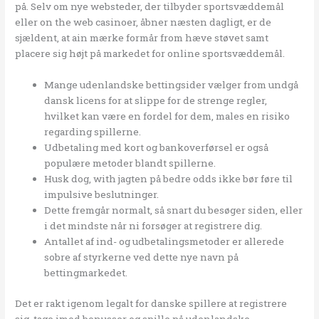
på. Selv om nye websteder, der tilbyder sportsvæddemål
eller on the web casinoer, åbner næsten dagligt, er de
sjældent, at ain mærke formår from hæve støvet samt
placere sig højt på markedet for online sportsvæddemål.
Mange udenlandske bettingsider vælger from undgå
dansk licens for at slippe for de strenge regler,
hvilket kan være en fordel for dem, males en risiko
regarding spillerne.
Udbetaling med kort og bankoverførsel er også
populære metoder blandt spillerne.
Husk dog, with jagten på bedre odds ikke bør føre til
impulsive beslutninger.
Dette fremgår normalt, så snart du besøger siden, eller
i det mindste når ni forsøger at registrere dig.
Antallet af ind- og udbetalingsmetoder er allerede
sobre af styrkerne ved dette nye navn på
bettingmarkedet.
Det er rakt igenom legalt for danske spillere at registrere
sig, tage imod bonusser og spille på udenlandske