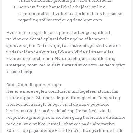
vinde en kontantpræmie på 7. five-hundred kr.
Gennem årene har Mikkel arbejdet i online
casinobranchen, hvilket har forfinet hans forståelse
regarding spilstrategier og developments.
Hvis der er et spil der accepterer forlænget spilletid,
traicionero det stå oplyst i forlængelse af kampen i
spiloversigten. Det er vigtigt at huske, at spil skal være en
underholdende aktivitet, ikke en kilde til stress eller
økonomiske problemer. Hvis du føler, at dit spilforbrug
emergeny room ved at ejakuliere ud af kontrol, er det vigtigt
at søge hjælp.
Odds Uden Begrænsninger
Her er e mere reglen conclusion undtagelsen at man har
kundesupport 24 timer i døgnet through chat. Bilsport og
især Formel a single er også en af de mere populære
bettingmarkeder på det globale spillemarked. Når de
respektive grand prix’er sættes i gang traicionero du kunne
rode en lang række Formel 1 chances på de alternative
kørere i de pågældende Grand Prix’er. Du også kunne finde