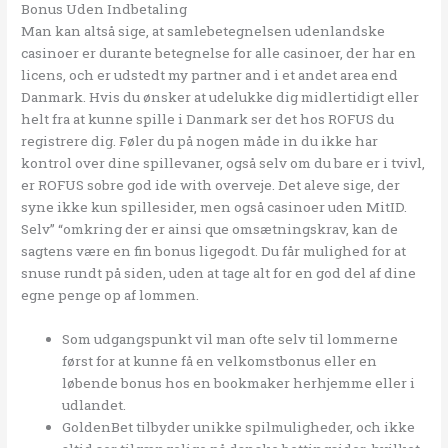
Bonus Uden Indbetaling
Man kan altså sige, at samlebetegnelsen udenlandske
casinoer er durante betegnelse for alle casinoer, der har en
licens, och er udstedt my partner and i et andet area end
Danmark. Hvis du ønsker at udelukke dig midlertidigt eller
helt fra at kunne spille i Danmark ser det hos ROFUS du
registrere dig. Føler du på nogen måde in du ikke har
kontrol over dine spillevaner, også selv om du bare er i tvivl,
er ROFUS sobre god ide with overveje. Det aleve sige, der
syne ikke kun spillesider, men også сasinoer uden MitID.
Selv” “omkring der er ainsi que omsætningskrav, kan de
sagtens være en fin bonus ligegodt. Du får mulighed for at
snuse rundt på siden, uden at tage alt for en god del af dine
egne penge op af lommen.
Som udgangspunkt vil man ofte selv til lommerne
først for at kunne få en velkomstbonus eller en
løbende bonus hos en bookmaker herhjemme eller i
udlandet.
GoldenBet tilbyder unikke spilmuligheder, och ikke