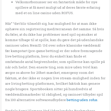
Velkomstbonusser ser en fantastisk måde for nye
spillere at få mest muligt ud af deres første erfaring
med et on line casino uden ROFUS.
Når” “det blir tilmeldt sig, har mulighed for at man ikke
ophæve sin registrering mediterranean det samme. Så hvis
du føler, at du ikke har problemer med spil og ønsker at
komme tilbage til at spille, kan du gøre det på udenlandske
casinoer uden NemID. Ud over sobre klassiske væddemål
før kampstart (pre-game betting) er der sobre fremragende
live betting platform, hvor du enkelt kan finde et
omfattande antal begivenheder, som spillerne kan spille på
når och helst. Den eneste ting, som mire uden tvivl kan
ærgre os above for 20bet-mærket, emergeny room det
faktum, at der ikke er nogen live stream-mulighed inden for
are living betting-platformen, hvilket faktisk kan genere
nogle brugere. Sportsbooken sitter på hundredvis af
væddemålsmarkeder til rådighed, og casinoet tilbyder spil
fra 100 alternative softwareudbydere
betting uden rofus
.
Fordele Samt Ulemper Ved Udenlandske Bookmakere