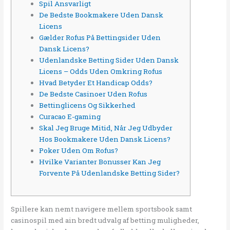
Spil Ansvarligt
De Bedste Bookmakere Uden Dansk
Licens
Gælder Rofus På Bettingsider Uden
Dansk Licens?
Udenlandske Betting Sider Uden Dansk
Licens – Odds Uden Omkring Rofus
Hvad Betyder Et Handicap Odds?
De Bedste Casinoer Uden Rofus
Bettinglicens Og Sikkerhed
Curacao E-gaming
Skal Jeg Bruge Mitid, Når Jeg Udbyder
Hos Bookmakere Uden Dansk Licens?
Poker Uden Om Rofus?
Hvilke Varianter Bonusser Kan Jeg
Forvente På Udenlandske Betting Sider?
Spillere kan nemt navigere mellem sportsbook samt
casinospil med ain bredt udvalg af betting muligheder,