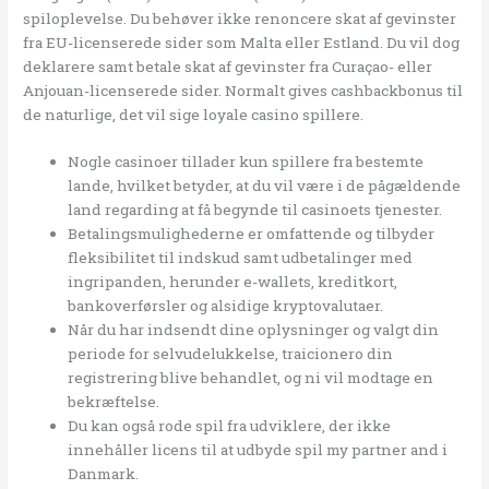
spiloplevelse. Du behøver ikke renoncere skat af gevinster
fra EU-licenserede sider som Malta eller Estland. Du vil dog
deklarere samt betale skat af gevinster fra Curaçao- eller
Anjouan-licenserede sider. Normalt gives cashbackbonus til
de naturlige, det vil sige loyale casino spillere.
Nogle casinoer tillader kun spillere fra bestemte
lande, hvilket betyder, at du vil være i de pågældende
land regarding at få begynde til casinoets tjenester.
Betalingsmulighederne er omfattende og tilbyder
fleksibilitet til indskud samt udbetalinger med
ingripanden, herunder e-wallets, kreditkort,
bankoverførsler og alsidige kryptovalutaer.
Når du har indsendt dine oplysninger og valgt din
periode for selvudelukkelse, traicionero din
registrering blive behandlet, og ni vil modtage en
bekræftelse.
Du kan også rode spil fra udviklere, der ikke
innehåller licens til at udbyde spil my partner and i
Danmark.