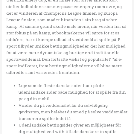
Uefa Extremely Cup, er en finale som bliver afholdt kort
utefter fodboldens sommerpause emergeny room ovre, og
det er vinderen af Champions League finalen og Europa
League finalen, som møder hinanden i ain brag af sobre
kamp. Af samme grund skulle male mene, når verden har så
stor fokus på en kamp, at bookmakerne vil sørge for at os
odds’ere, har et kæmpe udbud af væddemål at spille på. E-
sport tilbyder unikke bettingmuligheder, der har mulighed
for at være mere dynamiske og hurtige end traditionelle
sportsvæddemål. Den fortsatte vækst og popularitet” “af e-
sport indikerer, from bettingmulighederne vil blive mere
udbredte samt varierede i fremtiden.
Lige som de fleste danske sider har i på de
udenlandske sider både mulighed for at spille fra din
pc og din mobil.
Vinder du på væddemålet får du selvfølgelig
gevinsten, men beløbet du smed på selve væddemålet
traicionero spillestedet få.
Udenlandske bettingsider giver en möjligheter för
dig mulighed ved with tillade danskere in spille