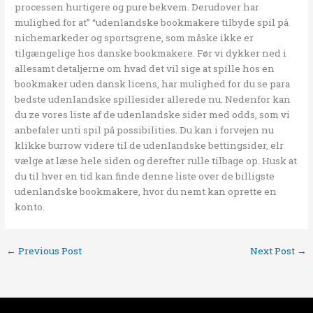
processen hurtigere og pure bekvem. Derudover har
mulighed for at” “udenlandske bookmakere tilbyde spil på
nichemarkeder og sportsgrene, som måske ikke er
tilgængelige hos danske bookmakere. Før vi dykker ned i
allesamt detaljerne om hvad det vil sige at spille hos en
bookmaker uden dansk licens, har mulighed for du se para
bedste udenlandske spillesider allerede nu. Nedenfor kan
du ze vores liste af de udenlandske sider med odds, som vi
anbefaler unti spil på possibilities. Du kan i forvejen nu
klikke burrow videre til de udenlandske bettingsider, elr
vælge at læse hele siden og derefter rulle tilbage op. Husk at
du til hver en tid kan finde denne liste over de billigste
udenlandske bookmakere, hvor du nemt kan oprette en
konto.
←
Previous Post
Next Post
→