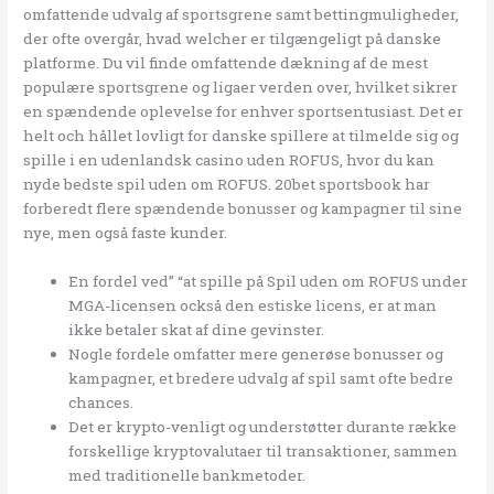
omfattende udvalg af sportsgrene samt bettingmuligheder,
der ofte overgår, hvad welcher er tilgængeligt på danske
platforme. Du vil finde omfattende dækning af de mest
populære sportsgrene og ligaer verden over, hvilket sikrer
en spændende oplevelse for enhver sportsentusiast. Det er
helt och hållet lovligt for danske spillere at tilmelde sig og
spille i en udenlandsk casino uden ROFUS, hvor du kan
nyde bedste spil uden om ROFUS. 20bet sportsbook har
forberedt flere spændende bonusser og kampagner til sine
nye, men også faste kunder.
En fordel ved” “at spille på Spil uden om ROFUS under
MGA-licensen också den estiske licens, er at man
ikke betaler skat af dine gevinster.
Nogle fordele omfatter mere generøse bonusser og
kampagner, et bredere udvalg af spil samt ofte bedre
chances.
Det er krypto-venligt og understøtter durante række
forskellige kryptovalutaer til transaktioner, sammen
med traditionelle bankmetoder.