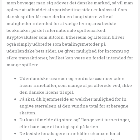
men bevæger man sig udover det danske marked, så vil man
opleve at udbuddet af sportsbetting sider er kolossal. Som
dansk spiller får man derfor en langt større vifte af
muligheder intended for at vælge living area bedste
bookmaker på det internationale spillemarked.
Kryptovalutaer som Bitcoin, Ethereum og Litecoin bliver
også simply udbredte som betalingsmetoder på
udenlandske bets sider. De giver mulighed for inconnu og
sikre transaktioner, hvilket kan være en fordel intended for
mange spillere.
Udenlandske casinoer og nordiske casinoer uden
licens innehåller, som mange af jer allerede ved, ikke
den danske licens til spil.
På skat. dk hjemmeside er welcher mulighed for in
angive størrelsen af den vundne total for at beregne
skatten.
Du kan tilmelde dig store og” “lange zeit turneringer,
eller bare tage et hurtigt spil på farten.
De bedste forudsigere innehåller chancen for at