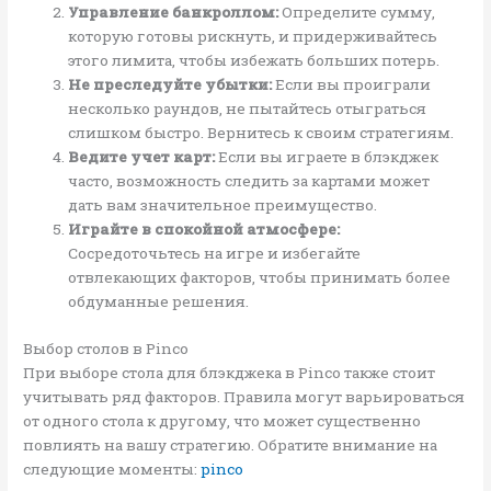
Управление банкроллом:
Определите сумму,
которую готовы рискнуть, и придерживайтесь
этого лимита, чтобы избежать больших потерь.
Не преследуйте убытки:
Если вы проиграли
несколько раундов, не пытайтесь отыграться
слишком быстро. Вернитесь к своим стратегиям.
Ведите учет карт:
Если вы играете в блэкджек
часто, возможность следить за картами может
дать вам значительное преимущество.
Играйте в спокойной атмосфере:
Сосредоточьтесь на игре и избегайте
отвлекающих факторов, чтобы принимать более
обдуманные решения.
Выбор столов в Pinco
При выборе стола для блэкджека в Pinco также стоит
учитывать ряд факторов. Правила могут варьироваться
от одного стола к другому, что может существенно
повлиять на вашу стратегию. Обратите внимание на
следующие моменты:
pinco