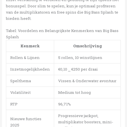
bonusspel. Door slim te spelen, kun je optimaal profiteren
van de multiplikatoren en free spins die Big Bass Splash te
bieden heeft.
Tabel: Voordelen en Belangrijkste Kenmerken van Big Bass
Splash
Kenmerk
Omschrijving
Rollen & Lijnen
5 rollen, 10 winstlijnen
Inzetmogelijkheden
€0,10 ⎯ €250 per draai
Spelthema
Vissen & Onderwater avontuur
Volatiliteit
Medium tot hoog
RTP
96,71%
Progressieve jackpot,
Nieuwe functies
multiplikator boosters, mini-
2025