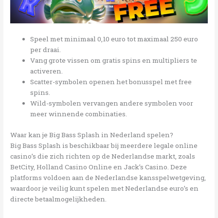
Speel met minimaal 0,10 euro tot maximaal 250 euro
per draai.
Vang grote vissen om gratis spins en multipliers te
activeren.
Scatter-symbolen openen het bonusspel met free
spins.
Wild-symbolen vervangen andere symbolen voor
meer winnende combinaties.
Waar kan je Big Bass Splash in Nederland spelen?
Big Bass Splash is beschikbaar bij meerdere legale online
casino’s die zich richten op de Nederlandse markt, zoals
BetCity, Holland Casino Online en Jack’s Casino. Deze
platforms voldoen aan de Nederlandse kansspelwetgeving,
waardoor je veilig kunt spelen met Nederlandse euro’s en
directe betaalmogelijkheden.