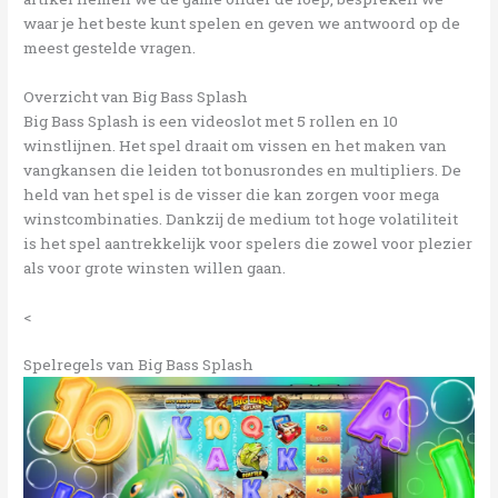
waar je het beste kunt spelen en geven we antwoord op de
meest gestelde vragen.
Overzicht van Big Bass Splash
Big Bass Splash is een videoslot met 5 rollen en 10
winstlijnen. Het spel draait om vissen en het maken van
vangkansen die leiden tot bonusrondes en multipliers. De
held van het spel is de visser die kan zorgen voor mega
winstcombinaties. Dankzij de medium tot hoge volatiliteit
is het spel aantrekkelijk voor spelers die zowel voor plezier
als voor grote winsten willen gaan.
<
Spelregels van Big Bass Splash