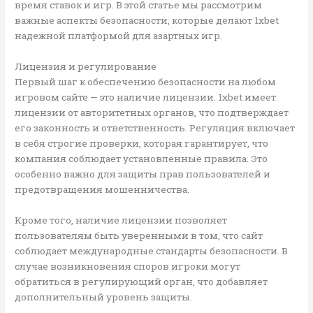
время ставок и игр. В этой статье мы рассмотрим
важные аспекты безопасности, которые делают 1xbet
надежной платформой для азартных игр.
Лицензия и регулирование
Первый шаг к обеспечению безопасности на любом
игровом сайте — это наличие лицензии. 1xbet имеет
лицензии от авторитетных органов, что подтверждает
его законность и ответственность. Регуляция включает
в себя строгие проверки, которая гарантирует, что
компания соблюдает установленные правила. Это
особенно важно для защиты прав пользователей и
предотвращения мошенничества.
Кроме того, наличие лицензии позволяет
пользователям быть уверенными в том, что сайт
соблюдает международные стандарты безопасности. В
случае возникновения споров игроки могут
обратиться в регулирующий орган, что добавляет
дополнительный уровень защиты.