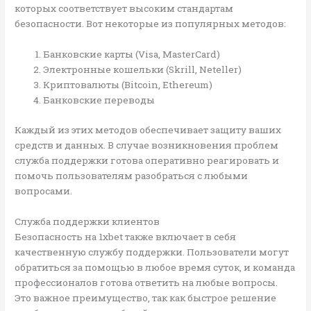
которых соответствует высоким стандартам
безопасности. Вот некоторые из популярных методов:
Банковские карты (Visa, MasterCard)
Электронные кошельки (Skrill, Neteller)
Криптовалюты (Bitcoin, Ethereum)
Банковские переводы
Каждый из этих методов обеспечивает защиту ваших
средств и данных. В случае возникновения проблем
служба поддержки готова оперативно реагировать и
помочь пользователям разобраться с любыми
вопросами.
Служба поддержки клиентов
Безопасность на 1xbet также включает в себя
качественную службу поддержки. Пользователи могут
обратиться за помощью в любое время суток, и команда
профессионалов готова ответить на любые вопросы.
Это важное преимущество, так как быстрое решение