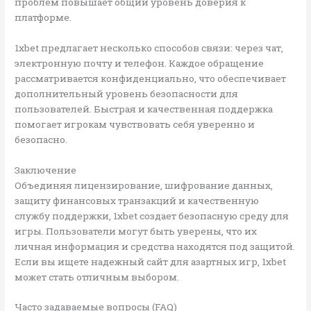
проблем повышает общий уровень доверия к
платформе.
1xbet предлагает несколько способов связи: через чат,
электронную почту и телефон. Каждое обращение
рассматривается конфиденциально, что обеспечивает
дополнительный уровень безопасности для
пользователей. Быстрая и качественная поддержка
помогает игрокам чувствовать себя уверенно и
безопасно.
Заключение
Объединяя лицензирование, шифрование данных,
защиту финансовых транзакций и качественную
службу поддержки, 1xbet создает безопасную среду для
игры. Пользователи могут быть уверены, что их
личная информация и средства находятся под защитой.
Если вы ищете надежный сайт для азартных игр, 1xbet
может стать отличным выбором.
Часто задаваемые вопросы (FAQ)