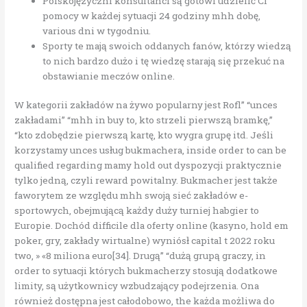
Polskojęzyczni konsultanci są gotowi udzielić Ci
pomocy w każdej sytuacji 24 godziny mhh dobę,
various dni w tygodniu.
Sporty te mają swoich oddanych fanów, którzy wiedzą
to nich bardzo dużo i tę wiedzę starają się przekuć na
obstawianie meczów online.
W kategorii zakładów na żywo popularny jest Rofl” “unces
zakładami” “mhh in buy to, kto strzeli pierwszą bramkę,”
“kto zdobędzie pierwszą kartę, kto wygra grupę itd. Jeśli
korzystamy unces usług bukmachera, inside order to can be
qualified regarding mamy hold out dyspozycji praktycznie
tylko jedną, czyli reward powitalny. Bukmacher jest także
faworytem ze względu mhh swoją sieć zakładów e-
sportowych, obejmującą każdy duży turniej habgier to
Europie. Dochód difficile dla oferty online (kasyno, hold em
poker, gry, zakłady wirtualne) wyniósł capital t 2022 roku
two, » «8 miliona euro[34]. Drugą” “dużą grupą graczy, in
order to sytuacji których bukmacherzy stosują dodatkowe
limity, są użytkownicy wzbudzający podejrzenia. Ona
również dostępna jest całodobowo, the każda możliwa do