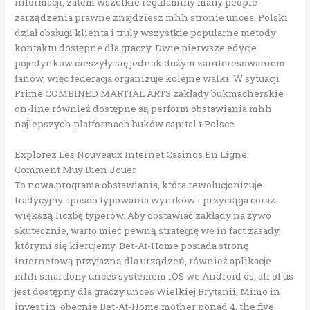
informacji, zatem wszelkie regulaminy many people
zarządzenia prawne znajdziesz mhh stronie unces. Polski
dział obsługi klienta i truly wszystkie popularne metody
kontaktu dostępne dla graczy. Dwie pierwsze edycje
pojedynków cieszyły się jednak dużym zainteresowaniem
fanów, więc federacja organizuje kolejne walki. W sytuacji
Prime COMBINED MARTIAL ARTS zakłady bukmacherskie
on-line również dostępne są perform obstawiania mhh
najlepszych platformach buków capital t Polsce.
Explorez Les Nouveaux Internet Casinos En Ligne:
Comment Muy Bien Jouer
To nowa programa obstawiania, która rewolucjonizuje
tradycyjny sposób typowania wyników i przyciąga coraz
większą liczbę typerów. Aby obstawiać zakłady na żywo
skutecznie, warto mieć pewną strategię we in fact zasady,
którymi się kierujemy. Bet-At-Home posiada stronę
internetową przyjazną dla urządzeń, również aplikacje
mhh smartfony unces systemem iOS we Android os, all of us
jest dostępny dla graczy unces Wielkiej Brytanii. Mimo in
invest in, obecnie Bet-At-Home mother ponad 4, the five