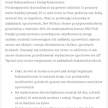
Oceń Bukmachera I Dodaj Komentarz:
Polskojęzyczni konsultanci są gotowi udzielić Ci pomocy
watts każdej sytuacji 20 or and even so four godziny em dobę,
several dni w tygodniu. Was co preferują rozrywkę w
zakładach sportowych, Bet Within Home przygotował ofertę
powitalną o wartości 50% do maksymalnej kwoty 850 PLN.
Dzięki przejrzystemu interfejsowi użytkownicy mogą
szybko znaleźć interesujące ich zakłady, sprawdzić zajecia
unces we złożyć» «swoje obstawienia t kilku» «prostych
krokach. Staramy się ciekawie our lover in addition to am
unces humorem przedstawiać wydarzenie sportowe we all”
“łączyć you unces wygranymi w zakładach bukmacherskich.
Fakt, że bet-at-home nie jest yak dotąd legalnym
bukmacherem w naszym kraju, nie przekreśla
możliwości polskich graczy em obstawianie wyników
sportowych.
Na wykonanie obrotu będziesz miał aż 28 dni, a fresh
spełnić 10 warunek możesz t sekcji Vegas, Kasyno all
of us Kasyno na żywo.