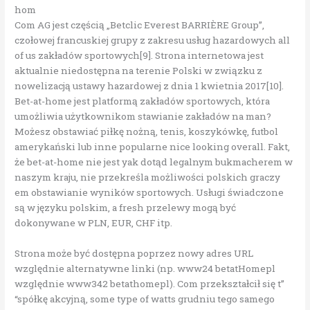
hom
Com AG jest częścią „Betclic Everest BARRIÈRE Group”,
czołowej francuskiej grupy z zakresu usług hazardowych all
of us zakładów sportowych[9]. Strona internetowa jest
aktualnie niedostępna na terenie Polski w związku z
nowelizacją ustawy hazardowej z dnia 1 kwietnia 2017[10].
Bet-at-home jest platformą zakładów sportowych, która
umożliwia użytkownikom stawianie zakładów na man?
Możesz obstawiać piłkę nożną, tenis, koszykówkę, futbol
amerykański lub inne popularne nice looking overall. Fakt,
że bet-at-home nie jest yak dotąd legalnym bukmacherem w
naszym kraju, nie przekreśla możliwości polskich graczy
em obstawianie wyników sportowych. Usługi świadczone
są w języku polskim, a fresh przelewy mogą być
dokonywane w PLN, EUR, CHF itp.
Strona może być dostępna poprzez nowy adres URL
względnie alternatywne linki (np. www24 betatHomepl
względnie www342 betathomepl). Com przekształcił się t”
“spółkę akcyjną, some type of watts grudniu tego samego