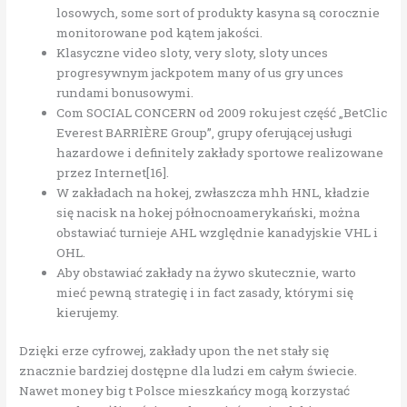
losowych, some sort of produkty kasyna są corocznie
monitorowane pod kątem jakości.
Klasyczne video sloty, very sloty, sloty unces
progresywnym jackpotem many of us gry unces
rundami bonusowymi.
Com SOCIAL CONCERN od 2009 roku jest część „BetClic
Everest BARRIÈRE Group”, grupy oferującej usługi
hazardowe i definitely zakłady sportowe realizowane
przez Internet[16].
W zakładach na hokej, zwłaszcza mhh HNL, kładzie
się nacisk na hokej północnoamerykański, można
obstawiać turnieje AHL względnie kanadyjskie VHL i
OHL.
Aby obstawiać zakłady na żywo skutecznie, warto
mieć pewną strategię i in fact zasady, którymi się
kierujemy.
Dzięki erze cyfrowej, zakłady upon the net stały się
znacznie bardziej dostępne dla ludzi em całym świecie.
Nawet money big t Polsce mieszkańcy mogą korzystać