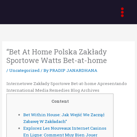
Skip
to
content
“Bet At Home Polska Zakłady
Sportowe Watts Bet-at-home
/
Uncategorized
/ By
PRADIP JANARDHANA
Internetowe Zakłady Sportowe Bet-at-home Apresentando
International Media Remedies Blog Archives
Content
Bet Within House: Jak Wejść We Zacząć
Zabawę W Zakładach”
Explorez Les Nouveaux Internet Casinos
En Ligne: Comment Muy Bien Jouer