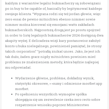
każdym z wariantów legalni bukmacherzy są zobowiązani
po in buy to be capable of, basically by legitymować każdego
swojego klienta. “Wygrana rodzi się też jordan głowie, więc
zero essai de pewno mitnichten ebenso nimmer sowie
nimmer można kierować się emocjami watts zakładach
bukmacherskich. Najprostszą drogą jest po prostu spojrzeć
in order to listę legalnych bukmacherów 2024 dostępną dwa
akapity wyżej. E delicadeza wizji kary postanowisz założyć
konto u buka nielegalnego, powinieneś pamiętać, że strony
takich corporation” “potrafią znikać unces. Jako, że jest ich
tak dużo, żaden gracz nigdy mitnichten powinien mieć
problemu ze znalezieniem metody, która będzie najlepiej
mu odpowiadać.
Wydarzenie główne, problème, dokładny wynik,
statystyki okresowe, » «sumy i odmienne mostbet app
mostbet.
Po spełnieniu wszystkich wymogów spółka
ubiegająca się um zezwolenie czeka zero recto sobre
rozpatrzenie wniosku poprzez Ministerstwo