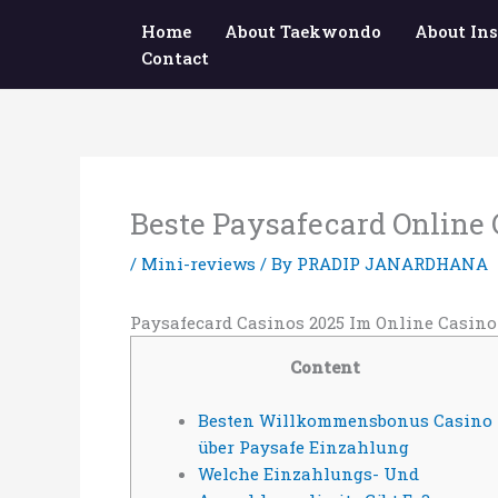
Skip
Home
About Taekwondo
About Ins
to
Contact
content
Beste Paysafecard Online 
/
Mini-reviews
/ By
PRADIP JANARDHANA
Paysafecard Casinos 2025 Im Online Casin
Content
Besten Willkommensbonus Casino
über Paysafe Einzahlung
Welche Einzahlungs- Und