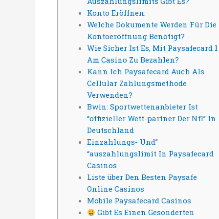
Auszahlungslimits Gibt Es?
Konto Eröffnen:
Welche Dokumente Werden Für Die
Kontoeröffnung Benötigt?
Wie Sicher Ist Es, Mit Paysafecard I
Am Casino Zu Bezahlen?
Kann Ich Paysafecard Auch Als
Cellular Zahlungsmethode
Verwenden?
Bwin: Sportwettenanbieter Ist
“offizieller Wett-partner Der Nfl” In
Deutschland
Einzahlungs- Und”
“auszahlungslimit In Paysafecard
Casinos
Liste über Den Besten Paysafe
Online Casinos
Mobile Paysafecard Casinos
Gibt Es Einen Gesonderten