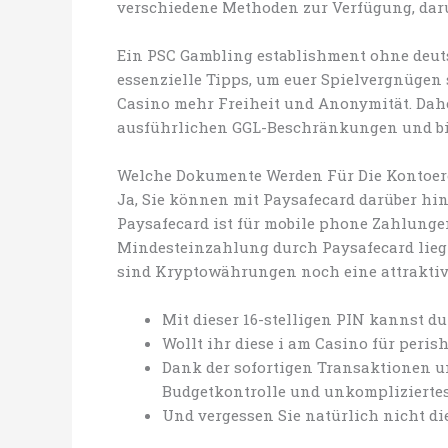
verschiedene Methoden zur Verfügung, da
Ein PSC Gambling establishment ohne deuts
essenzielle Tipps, um euer Spielvergnügen
Casino mehr Freiheit und Anonymität. Daher
ausführlichen GGL-Beschränkungen und bi
Welche Dokumente Werden Für Die Kontoer
Ja, Sie können mit Paysafecard darüber hi
Paysafecard ist für mobile phone Zahlunge
Mindesteinzahlung durch Paysafecard liegt 
sind Kryptowährungen noch eine attraktive
Mit dieser 16-stelligen PIN kannst
Wollt ihr diese i am Casino für peris
Dank der sofortigen Transaktionen un
Budgetkontrolle und unkompliziertes
Und vergessen Sie natürlich nicht di