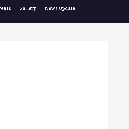
vents
Gallery
News Update