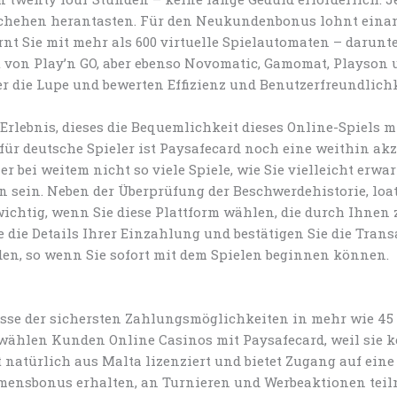
schehen herantasten. Für den Neukundenbonus lohnt einan
arnt Sie mit mehr als 600 virtuelle Spielautomaten – daru
mmt von Play’n GO, aber ebenso Novomatic, Gamomat, Playson
r die Lupe und bewerten Effizienz und Benutzerfreundlichk
 Erlebnis, dieses die Bequemlichkeit dieses Online-Spiels 
ür deutsche Spieler ist Paysafecard noch eine weithin akz
r bei weitem nicht so viele Spiele, wie Sie vielleicht erwar
den sein. Neben der Überprüfung der Beschwerdehistorie, lo
wichtig, wenn Sie diese Plattform wählen, die durch Ihnen
 die Details Ihrer Einzahlung und bestätigen Sie die Transa
en, so wenn Sie sofort mit dem Spielen beginnen können.
sse der sichersten Zahlungsmöglichkeiten in mehr wie 45
 wählen Kunden Online Casinos mit Paysafecard, weil sie
t natürlich aus Malta lizenziert und bietet Zugang auf ei
mensbonus erhalten, an Turnieren und Werbeaktionen tei