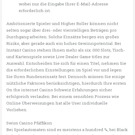
wobei nur die Eingabe Ihrer E-Mail-Adresse
erforderlich ist.
Ambitionierte Spieler und Higher Roller können nicht
selten sogar über drei- oder vierstelligen Beträgen pro
Durchgang arbeiten. Solche Einsätze bergen ein großes
Risiko, aber gerade auch ein hohes Gewinnpotential. Bei
Instant Casino stehen Ihnen mehr als six. 000 Slots, Tisch-
und Kartenspiele sowie Live Dealer Game titles zur
Auswahl. Entscheiden Sie sich für einen Titel, nehmen Sie
die erforderlichen Einstellungen im Spiel vor und legen
Sie Ihren Rundeneinsatz fest. Dennoch müssen Sie einige
nützliche Faktoren berücksichtigen, hierdurch Ihre ersten
On the internet Casino Schweiz Erfahrungen sicher
erfolgreich verlaufen. Bei einem sensiblen Prozess wie
Online Überweisungen hat alle User individuelle
Vorlieben.
Swiss Casino Pfäffikon
Bei Spielautomaten sind es meistens a hundred %, bei Black