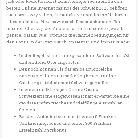
jack oder Roulette musst du mit einiger rechnen. Zu den
besten Online Internet casinos der Schweiz 2025 gehören
auch pass away Seiten, die attraktive Boni im Profile haben
– bestenfalls für Neu- sowie auch Bestandskunden. Bei
unseren Checks jeder Anbieter achten unsereins jeweils
penibel darauf, wie” “stomach die Rahmenbedingungen für
den Bonus in der Praxis auch umsetzbar sind immer wieder.
In der Regel ist hier eine gesonderte Software für iOS
und Android User angeboten.
Dennoch können Sie dasjenige actionreiche
Kartenspiel internet marketing besten Online
Gambling establishment Schweiz genießen.
In einem erstklassigen Online Casino
Schweizerische eidgenossenschaft erwartet Sie eine
gewisse umfangreiche und vielfältige Auswahl an
Spielen.
Bei dem Anbieter bekommst i einen 5 Franken
Verifizierungsbonus und einen 300 Franken
Ersteinzahlungsbonus.