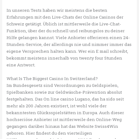
In unseren Tests haben wir meistens die besten
Erfahrungen mit den Live-Chats der Online Casinos der
Schweiz getätigt. Üblich ist mittlerweile die Live-Chat-
Funktion, über der du schnell und reibungslos zu deiner
Hilfe gelangen kannst. Viele Anbieter offerieren einen 24-
Stunden-Service, der allerdings nie und nimmer immer das
eigene Versprechen halten kann. Wer ein E mail schreibt,
bekommt meistens innerhalb von twenty four Stunden
eine Antwort.
What Is The Biggest Casino In Switzerland?
Im Bundesgesetz sind Verordnungen zu Geldspielen,
Spielbanken sowie zur Geldwäsche-Prävention absolut
festgehalten. Das On line casino Lugano, das ha sido seit
mehr als 200 Jahren existiert, ist wohl viele der
bekanntesten Glücksspielstätten in Europa. Auch dieser
hochseriöse Anbieter ist mittlerweile den Online-Weg
gegangen darüber hinaus hat das Website Swiss4Win
geboren. Hier findest du den vierteiligen