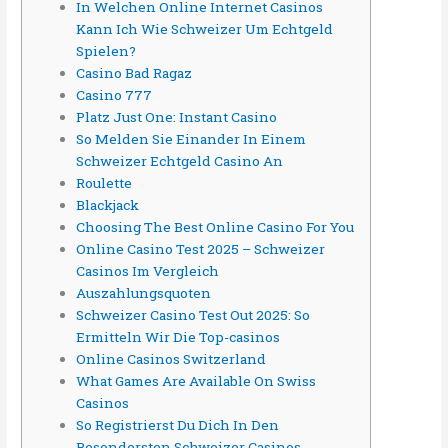
In Welchen Online Internet Casinos
Kann Ich Wie Schweizer Um Echtgeld
Spielen?
Casino Bad Ragaz
Casino 777
Platz Just One: Instant Casino
So Melden Sie Einander In Einem
Schweizer Echtgeld Casino An
Roulette
Blackjack
Choosing The Best Online Casino For You
Online Casino Test 2025 – Schweizer
Casinos Im Vergleich
Auszahlungsquoten
Schweizer Casino Test Out 2025: So
Ermitteln Wir Die Top-casinos
Online Casinos Switzerland
What Games Are Available On Swiss
Casinos
So Registrierst Du Dich In Den
Besondersten Schweizer Casinos