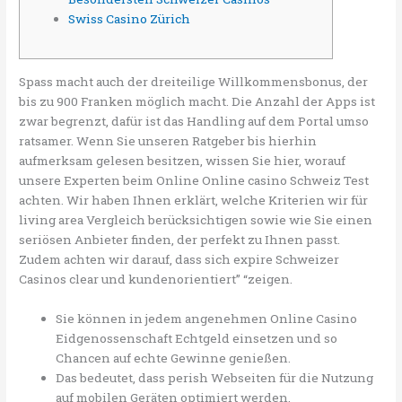
Swiss Casino Zürich
Spass macht auch der dreiteilige Willkommensbonus, der
bis zu 900 Franken möglich macht. Die Anzahl der Apps ist
zwar begrenzt, dafür ist das Handling auf dem Portal umso
ratsamer. Wenn Sie unseren Ratgeber bis hierhin
aufmerksam gelesen besitzen, wissen Sie hier, worauf
unsere Experten beim Online Online casino Schweiz Test
achten. Wir haben Ihnen erklärt, welche Kriterien wir für
living area Vergleich berücksichtigen sowie wie Sie einen
seriösen Anbieter finden, der perfekt zu Ihnen passt.
Zudem achten wir darauf, dass sich expire Schweizer
Casinos clear und kundenorientiert” “zeigen.
Sie können in jedem angenehmen Online Casino
Eidgenossenschaft Echtgeld einsetzen und so
Chancen auf echte Gewinne genießen.
Das bedeutet, dass perish Webseiten für die Nutzung
auf mobilen Geräten optimiert werden.