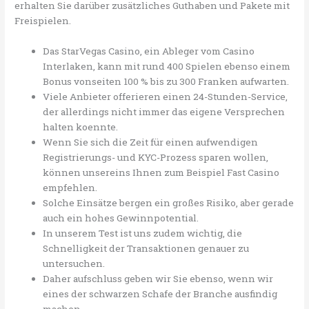
erhalten Sie darüber zusätzliches Guthaben und Pakete mit
Freispielen.
Das StarVegas Casino, ein Ableger vom Casino
Interlaken, kann mit rund 400 Spielen ebenso einem
Bonus vonseiten 100 % bis zu 300 Franken aufwarten.
Viele Anbieter offerieren einen 24-Stunden-Service,
der allerdings nicht immer das eigene Versprechen
halten koennte.
Wenn Sie sich die Zeit für einen aufwendigen
Registrierungs- und KYC-Prozess sparen wollen,
können unsereins Ihnen zum Beispiel Fast Casino
empfehlen.
Solche Einsätze bergen ein großes Risiko, aber gerade
auch ein hohes Gewinnpotential.
In unserem Test ist uns zudem wichtig, die
Schnelligkeit der Transaktionen genauer zu
untersuchen.
Daher aufschluss geben wir Sie ebenso, wenn wir
eines der schwarzen Schafe der Branche ausfindig
machen.