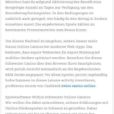
Meistens hast du aufgrund Aktivierung des Benefit eine
festgelegte Anzahl an Tagen zur Verfügung, um den
Bonusbetrag freizuspielen. In den Bedingungen ist
natürlich auch geregelt, wie häufig du den Betrag in Zocken
einsetzen musst. Die angebotenen Spiele zählen zu
bestimmten Prozentanteilen zum Bonus hinzu.
Um diesen Nachteil zu umgehen, setzen immer mehr
Suisse Online Casinos bei moderne Web-Apps. Das
bedeutet, dass expire Webseiten für expire Nutzung auf
mobilen Geräten optimiert werden. Besuchen Sie dieses
Schweizer Casino über den Browser Ihres Smartphones,
wird perish Ansicht automatisch an die Begebenheiten
kklk Geräts angepasst. Vor allem Spieler, perish regelmäßig
hohe Summen in dieses Leisure activity investieren,
profitieren enorm von Cashback
swiss casino online
.
Spielesoftware Within Schweizer Online Casinos
Wir wollen Sie dabei unterstützen, sichere Erfahrungen mit
Online Glücksspielen in Schweiz zu genießen. Daher
informieren wir Sie im übrigen, wenn wir eines der