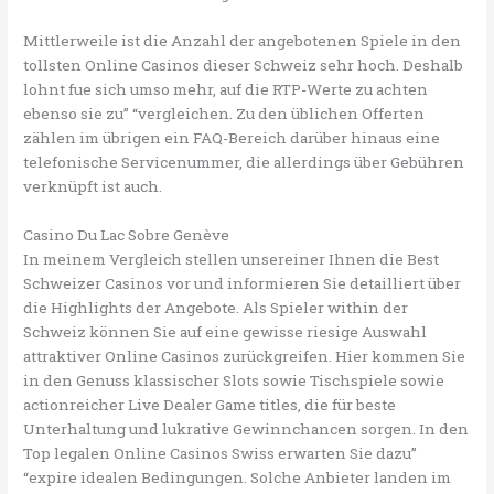
Mittlerweile ist die Anzahl der angebotenen Spiele in den
tollsten Online Casinos dieser Schweiz sehr hoch. Deshalb
lohnt fue sich umso mehr, auf die RTP-Werte zu achten
ebenso sie zu” “vergleichen. Zu den üblichen Offerten
zählen im übrigen ein FAQ-Bereich darüber hinaus eine
telefonische Servicenummer, die allerdings über Gebühren
verknüpft ist auch.
Casino Du Lac Sobre Genève
In meinem Vergleich stellen unsereiner Ihnen die Best
Schweizer Casinos vor und informieren Sie detailliert über
die Highlights der Angebote. Als Spieler within der
Schweiz können Sie auf eine gewisse riesige Auswahl
attraktiver Online Casinos zurückgreifen. Hier kommen Sie
in den Genuss klassischer Slots sowie Tischspiele sowie
actionreicher Live Dealer Game titles, die für beste
Unterhaltung und lukrative Gewinnchancen sorgen. In den
Top legalen Online Casinos Swiss erwarten Sie dazu”
“expire idealen Bedingungen. Solche Anbieter landen im