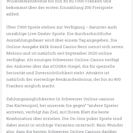
Willkommensbonus bis hin zu zu 1‘000 Franken und
bekommst über der ersten Einzahlung 200 Freispiele
added.
Über 1’900 Spiele stehen zur Verfügung – darunter auch
unzählige Live-Dealer-Spiele. Die durchschnittliche
Auszahlungsdauer wird über einem Tag angegeben. Die
Online-Ausgabe kklk Grand Casino Bern nennt sich seven
Melons und ist natürlich seit September 2020 online
verfügbar. Als einziges Schweizer Online-Casino verfügt
der Anbieter über das eCOGRA-Siegel, die für spezielle
Seriosität und Zuversichtlichkeit steht. Attraktiv ist
natürlich der vierteilige Neukundenbonus, der bis zu 900
Franken möglich macht.
Zahlungsmöglichkeiten In Schweizer Online-casinos
Das Kartenspiel, bei unserem Sie gegen” “andere Spieler
antreten, verfolgt das Ziel, mit Ihrem Blatt die beste
Kombination über erzielen. Die On-line poker Spiele sind
dabei meist in wichtige Varianten unterteilt. Kein Wunder
also, dass die besten Schweizer Online Casinos darüber