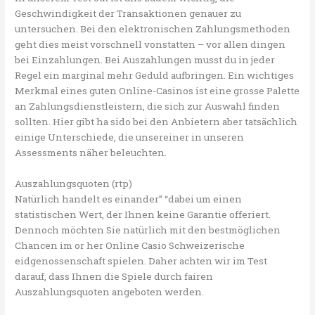
Geschwindigkeit der Transaktionen genauer zu
untersuchen. Bei den elektronischen Zahlungsmethoden
geht dies meist vorschnell vonstatten – vor allen dingen
bei Einzahlungen. Bei Auszahlungen musst du in jeder
Regel ein marginal mehr Geduld aufbringen. Ein wichtiges
Merkmal eines guten Online-Casinos ist eine grosse Palette
an Zahlungsdienstleistern, die sich zur Auswahl finden
sollten. Hier gibt ha sido bei den Anbietern aber tatsächlich
einige Unterschiede, die unsereiner in unseren
Assessments näher beleuchten.
Auszahlungsquoten (rtp)
Natürlich handelt es einander” “dabei um einen
statistischen Wert, der Ihnen keine Garantie offeriert.
Dennoch möchten Sie natürlich mit den bestmöglichen
Chancen im or her Online Casio Schweizerische
eidgenossenschaft spielen. Daher achten wir im Test
darauf, dass Ihnen die Spiele durch fairen
Auszahlungsquoten angeboten werden.