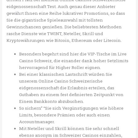
eidgenossenschaft Test. Auch genau dieser Anbieter
gewährt Ihnen eine Reihe lukrativer Promotions, so dass
Sie die gigantische Spieleauswahl mit tollsten
Gewinnchancen genießen. Die beliebtesten Methoden
rasche Dienste wie TWINT, Neteller, Skrill und
Kryptowährungen wie Bitcoin, Ethereum oder Litecoin.
Besonders begehrt sind hier die VIP-Tische im Live
Casino Schweiz, die einander dank hoher Setzlimits
hervorragend für Higher Roller eignen.
Bei einer klassischen Lastschrift würden Sie
unserem Online Casino Schweizerische
eidgenossenschaft die Erlaubnis erteilen, das
Guthaben zu einem fest definierten Zeitpunkt von
Einem Bankkonto abzubuchen.
So sichern” “Sie sich Vergünstigungen wie höhere
Limits, besondere Prämien oder auch einen
Accountmanager.
Mit Neteller und Skrill können Sie sehr schnell
ebenso anonym im Schweizer Casinos einzahlen,