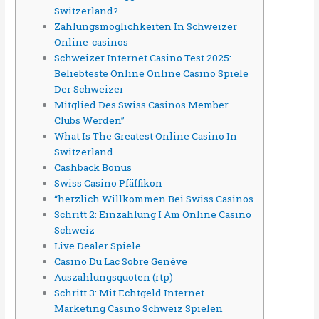
Switzerland?
Zahlungsmöglichkeiten In Schweizer
Online-casinos
Schweizer Internet Casino Test 2025:
Beliebteste Online Online Casino Spiele
Der Schweizer
Mitglied Des Swiss Casinos Member
Clubs Werden”
What Is The Greatest Online Casino In
Switzerland
Cashback Bonus
Swiss Casino Pfäffikon
“herzlich Willkommen Bei Swiss Casinos
Schritt 2: Einzahlung I Am Online Casino
Schweiz
Live Dealer Spiele
Casino Du Lac Sobre Genève
Auszahlungsquoten (rtp)
Schritt 3: Mit Echtgeld Internet
Marketing Casino Schweiz Spielen