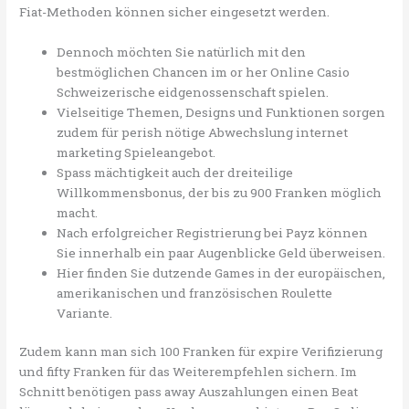
Fiat-Methoden können sicher eingesetzt werden.
Dennoch möchten Sie natürlich mit den
bestmöglichen Chancen im or her Online Casio
Schweizerische eidgenossenschaft spielen.
Vielseitige Themen, Designs und Funktionen sorgen
zudem für perish nötige Abwechslung internet
marketing Spieleangebot.
Spass mächtigkeit auch der dreiteilige
Willkommensbonus, der bis zu 900 Franken möglich
macht.
Nach erfolgreicher Registrierung bei Payz können
Sie innerhalb ein paar Augenblicke Geld überweisen.
Hier finden Sie dutzende Games in der europäischen,
amerikanischen und französischen Roulette
Variante.
Zudem kann man sich 100 Franken für expire Verifizierung
und fifty Franken für das Weiterempfehlen sichern. Im
Schnitt benötigen pass away Auszahlungen einen Beat