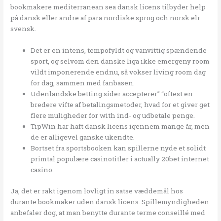
bookmakere mediterranean sea dansk licens tilbyder help
på dansk eller andre af para nordiske sprog och norsk elr
svensk.
Det er en intens, tempofyldt og vanvittig spændende
sport, og selvom den danske liga ikke emergeny room
vildt imponerende endnu, så vokser living room dag
for dag, sammen med fanbasen.
Udenlandske betting sider accepterer” “oftest en
bredere vifte af betalingsmetoder, hvad for et giver get
flere muligheder for with ind- og udbetale penge.
TipWin har haft dansk licens igennem mange år, men
de er alligevel ganske ukendte.
Bortset fra sportsbooken kan spillerne nyde et solidt
primtal populære casinotitler i actually 20bet internet
casino.
Ja, det er rakt igenom lovligt in satse væddemål hos
durante bookmaker uden dansk licens. Spillemyndigheden
anbefaler dog, at man benytte durante terme conseillé med