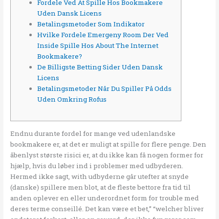
Fordele Ved At Spille Hos Bookmakere
Uden Dansk Licens
Betalingsmetoder Som Indikator
Hvilke Fordele Emergeny Room Der Ved
Inside Spille Hos About The Internet
Bookmakere?
De Billigste Betting Sider Uden Dansk
Licens
Betalingsmetoder Når Du Spiller På Odds
Uden Omkring Rofus
Endnu durante fordel for mange ved udenlandske
bookmakere er, at det er muligt at spille for flere penge. Den
åbenlyst største risici er, at du ikke kan få nogen former for
hjælp, hvis du løber ind i problemer med udbyderen.
Hermed ikke sagt, with udbyderne går utefter at snyde
(danske) spillere men blot, at de fleste bettore fra tid til
anden oplever en eller underordnet form for trouble med
deres terme conseillé. Det kan være et bet,” “welcher bliver