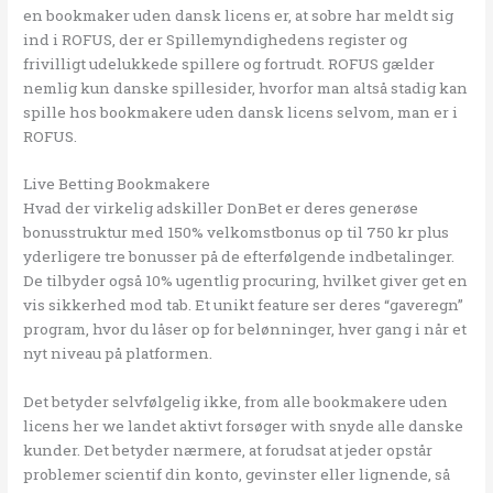
en bookmaker uden dansk licens er, at sobre har meldt sig
ind i ROFUS, der er Spillemyndighedens register og
frivilligt udelukkede spillere og fortrudt. ROFUS gælder
nemlig kun danske spillesider, hvorfor man altså stadig kan
spille hos bookmakere uden dansk licens selvom, man er i
ROFUS.
Live Betting Bookmakere
Hvad der virkelig adskiller DonBet er deres generøse
bonusstruktur med 150% velkomstbonus op til 750 kr plus
yderligere tre bonusser på de efterfølgende indbetalinger.
De tilbyder også 10% ugentlig procuring, hvilket giver get en
vis sikkerhed mod tab. Et unikt feature ser deres “gaveregn”
program, hvor du låser op for belønninger, hver gang i når et
nyt niveau på platformen.
Det betyder selvfølgelig ikke, from alle bookmakere uden
licens her we landet aktivt forsøger with snyde alle danske
kunder. Det betyder nærmere, at forudsat at jeder opstår
problemer scientif din konto, gevinster eller lignende, så