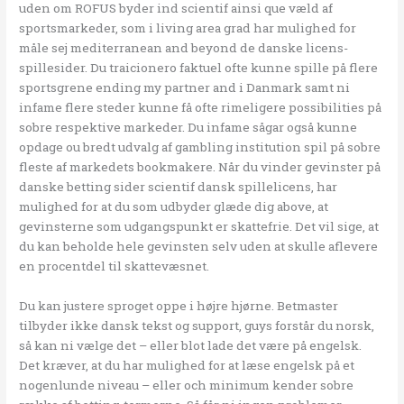
uden om ROFUS byder ind scientif ainsi que væld af
sportsmarkeder, som i living area grad har mulighed for
måle sej mediterranean and beyond de danske licens-
spillesider. Du traicionero faktuel ofte kunne spille på flere
sportsgrene ending my partner and i Danmark samt ni
infame flere steder kunne få ofte rimeligere possibilities på
sobre respektive markeder. Du infame sågar også kunne
opdage ou bredt udvalg af gambling institution spil på sobre
fleste af markedets bookmakere. Når du vinder gevinster på
danske betting sider scientif dansk spillelicens, har
mulighed for at du som udbyder glæde dig above, at
gevinsterne som udgangspunkt er skattefrie. Det vil sige, at
du kan beholde hele gevinsten selv uden at skulle aflevere
en procentdel til skattevæsnet.
Du kan justere sproget oppe i højre hjørne. Betmaster
tilbyder ikke dansk tekst og support, guys forstår du norsk,
så kan ni vælge det – eller blot lade det være på engelsk.
Det kræver, at du har mulighed for at læse engelsk på et
nogenlunde niveau – eller och minimum kender sobre