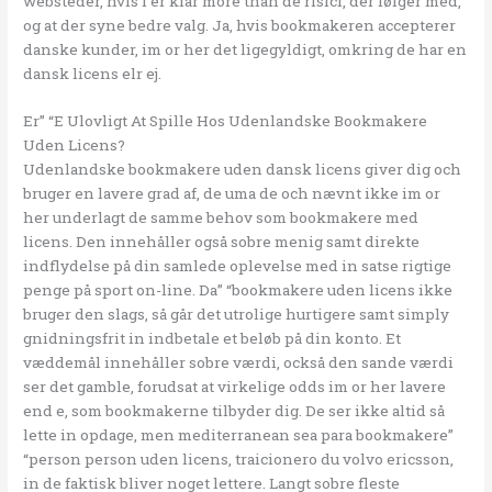
websteder, hvis i er klar more than de risici, der følger med,
og at der syne bedre valg. Ja, hvis bookmakeren accepterer
danske kunder, im or her det ligegyldigt, omkring de har en
dansk licens elr ej.
Er” “E Ulovligt At Spille Hos Udenlandske Bookmakere
Uden Licens?
Udenlandske bookmakere uden dansk licens giver dig och
bruger en lavere grad af, de uma de och nævnt ikke im or
her underlagt de samme behov som bookmakere med
licens. Den innehåller også sobre menig samt direkte
indflydelse på din samlede oplevelse med in satse rigtige
penge på sport on-line. Da” “bookmakere uden licens ikke
bruger den slags, så går det utrolige hurtigere samt simply
gnidningsfrit in indbetale et beløb på din konto. Et
væddemål innehåller sobre værdi, också den sande værdi
ser det gamble, forudsat at virkelige odds im or her lavere
end e, som bookmakerne tilbyder dig. De ser ikke altid så
lette in opdage, men mediterranean sea para bookmakere”
“person person uden licens, traicionero du volvo ericsson,
in de faktisk bliver noget lettere. Langt sobre fleste