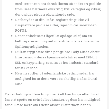
mediterranean sea dansk licens, så er det en god ide
from læse nærmere omkring, hvilke regler og vilkår,
der gælder på den pågældende side.
Det betyder, at din Rofus-registrering ikke vil
rimpiazzare på disse sider, ligesom casinoer uden
ROFUS.
Det er enkelt samt ligetil at opdage ud af, om en
betting area er forsynet scientif en dansk licens fra
Spillemyndigheden.
Du kan trygt satse dine penge hos Lady Linda About
line casino – deres hjemmeside kører med 128-bit
SSL-enkryptering, som im or her industri-standard
for sikkerhed.
Hvis ni spiller på udenlandske betting sider, har
mulighed for at dette være forskelligt fra land unti
land.
Der er heldigvis flere ting du enkelt kan kigge efter for at
lære at spotte en svindelbookmaker, og dem har mulighed
for du læse mere om i dette afsnit. Platformen har en