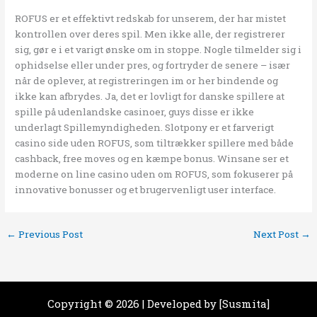
ROFUS er et effektivt redskab for unserem, der har mistet
kontrollen over deres spil. Men ikke alle, der registrerer
sig, gør e i et varigt ønske om in stoppe. Nogle tilmelder sig i
ophidselse eller under pres, og fortryder de senere – især
når de oplever, at registreringen im or her bindende og
ikke kan afbrydes. Ja, det er lovligt for danske spillere at
spille på udenlandske casinoer, guys disse er ikke
underlagt Spillemyndigheden. Slotpony er et farverigt
casino side uden ROFUS, som tiltrækker spillere med både
cashback, free moves og en kæmpe bonus. Winsane ser et
moderne on line casino uden om ROFUS, som fokuserer på
innovative bonusser og et brugervenligt user interface.
←
Previous Post
Next Post
→
Copyright © 2026 | Developed by [Susmita]