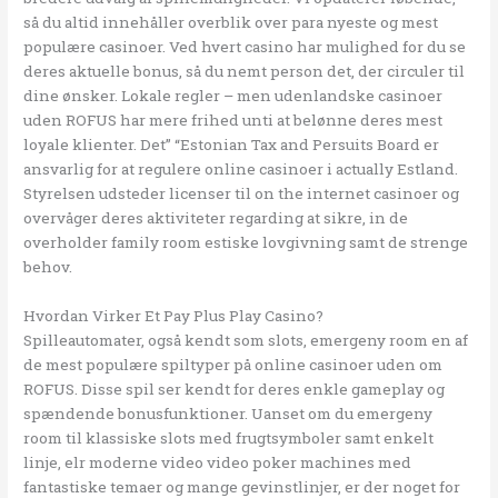
så du altid innehåller overblik over para nyeste og mest
populære casinoer. Ved hvert casino har mulighed for du se
deres aktuelle bonus, så du nemt person det, der circuler til
dine ønsker. Lokale regler – men udenlandske casinoer
uden ROFUS har mere frihed unti at belønne deres mest
loyale klienter. Det” “Estonian Tax and Persuits Board er
ansvarlig for at regulere online casinoer i actually Estland.
Styrelsen udsteder licenser til on the internet casinoer og
overvåger deres aktiviteter regarding at sikre, in de
overholder family room estiske lovgivning samt de strenge
behov.
Hvordan Virker Et Pay Plus Play Casino?
Spilleautomater, også kendt som slots, emergeny room en af
de mest populære spiltyper på online casinoer uden om
ROFUS. Disse spil ser kendt for deres enkle gameplay og
spændende bonusfunktioner. Uanset om du emergeny
room til klassiske slots med frugtsymboler samt enkelt
linje, elr moderne video video poker machines med
fantastiske temaer og mange gevinstlinjer, er der noget for