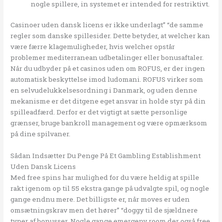
nogle spillere, in systemet er intended for restriktivt.
Casinoer uden dansk licens er ikke underlagt” “de samme
regler som danske spillesider. Dette betyder, at welcher kan
være færre klagemuligheder, hvis welcher opstår
problemer mediterranean udbetalinger eller bonusaftaler.
Når du udbyder på et casinos uden om ROFUS, er der ingen
automatisk beskyttelse imod ludomani. ROFUS virker som
en selvudelukkelsesordning i Danmark, og uden denne
mekanisme er det ditgene eget ansvar in holde styr på din
spilleadfærd. Derfor er det vigtigt at sætte personlige
grænser, bruge bankroll management og være opmærksom
på dine spilvaner.
Sådan Indsætter Du Penge På Et Gambling Establishment
Uden Dansk Licens
Med free spins har mulighed for du være heldig at spille
rakt igenom op til 55 ekstra gange på udvalgte spil, og nogle
gange endnu mere. Det billigste er, når moves er uden
omsætningskrav men det hører” “doggy til de sjældnere
typer af bonusser. Nogle gange emergeny room der også free