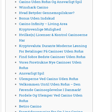
Casino Uden Rofus Og Ansvarligt Spil
Winshark Casino
Hvad Betyder Gennemspilskrav?
Bonus Uden Indskud
Casino Infinity – Living Area
Kryptovenlige Mulighed
Hvilke(n) Licenser & Kontrol Casinoerne
Har
Kryptovaluta: Durante Moderne Løsning
For Betalinger På Casinoer Uden Rofus
Find Sobre Bedste Casinoer Uden Rofus
Vores Foretrukne Nye Casinoer Uden
Rofus
Ansvarligt Spil
Ulemperne Ved Casino Uden Rofus
Velkommen Until Uden Rofus – Den
Førende Casinooplevelse I Danmark!
Fordele Og Ulemper Ved Casino Uden
Rofus
Betiro Casino
Fremtidsscenarier For On Line Casino