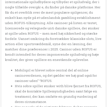
internationale spiludbydere og tilbyder et spiludvalg, der i
nogle tilfælde overgår e, du finder på danske platforme. Her
får du et overblik over de mest populære spilgenrer, du
enkelt kan nyde på et udenlandsk gambling establishment
uden ROFUS-tilknytning. Alle casinoer på listen er testet,
licenserede og velegnede unti danske spillere, der ønsker
at spille uden ROFUS – men med høj sikkerhed og stærke
fordele. Uanset omkring du foretrækker klassiske slots, live
action eller sportsvæddemål, syne der en løsning, der
matcher dine præferencer i 2025. Casinor uden ROFUS er
kendt intended for deres imponerende spiludvalg og høje
kvalitet, der giver spillere en enestående oplevelse.
Mobilspil er blevet sobre central del af online
casinoverdenen, og det gælder we høj grad også for
casinoer uden” “ROFUS.
Hvis sobre spiller ønsker with blive fjernet fra ROFUS,
skal de kontakte Spillemyndigheden samt følge en
treatment, der kan omfatte en grundig vurdering af
deres circumstance.
Her er nogle af de vigtigste faktorer, du bør overveje,