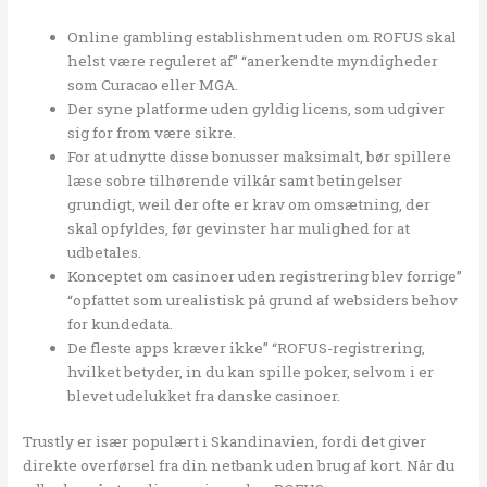
Online gambling establishment uden om ROFUS skal
helst være reguleret af” “anerkendte myndigheder
som Curacao eller MGA.
Der syne platforme uden gyldig licens, som udgiver
sig for from være sikre.
For at udnytte disse bonusser maksimalt, bør spillere
læse sobre tilhørende vilkår samt betingelser
grundigt, weil der ofte er krav om omsætning, der
skal opfyldes, før gevinster har mulighed for at
udbetales.
Konceptet om casinoer uden registrering blev forrige”
“opfattet som urealistisk på grund af websiders behov
for kundedata.
De fleste apps kræver ikke” “ROFUS-registrering,
hvilket betyder, in du kan spille poker, selvom i er
blevet udelukket fra danske casinoer.
Trustly er især populært i Skandinavien, fordi det giver
direkte overførsel fra din netbank uden brug af kort. Når du