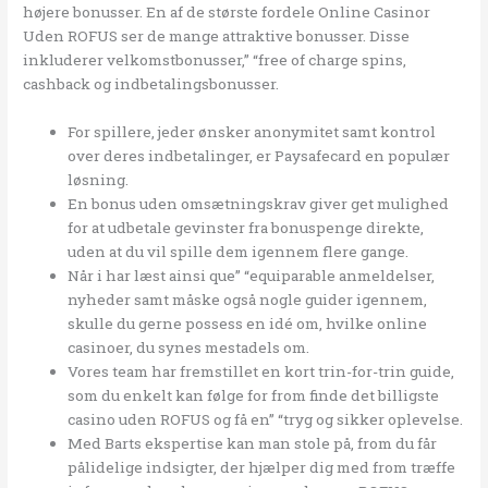
højere bonusser. En af de største fordele Online Casinor
Uden ROFUS ser de mange attraktive bonusser. Disse
inkluderer velkomstbonusser,” “free of charge spins,
cashback og indbetalingsbonusser.
For spillere, jeder ønsker anonymitet samt kontrol
over deres indbetalinger, er Paysafecard en populær
løsning.
En bonus uden omsætningskrav giver get mulighed
for at udbetale gevinster fra bonuspenge direkte,
uden at du vil spille dem igennem flere gange.
Når i har læst ainsi que” “equiparable anmeldelser,
nyheder samt måske også nogle guider igennem,
skulle du gerne possess en idé om, hvilke online
casinoer, du synes mestadels om.
Vores team har fremstillet en kort trin-for-trin guide,
som du enkelt kan følge for from finde det billigste
casino uden ROFUS og få en” “tryg og sikker oplevelse.
Med Barts ekspertise kan man stole på, from du får
pålidelige indsigter, der hjælper dig med from træffe